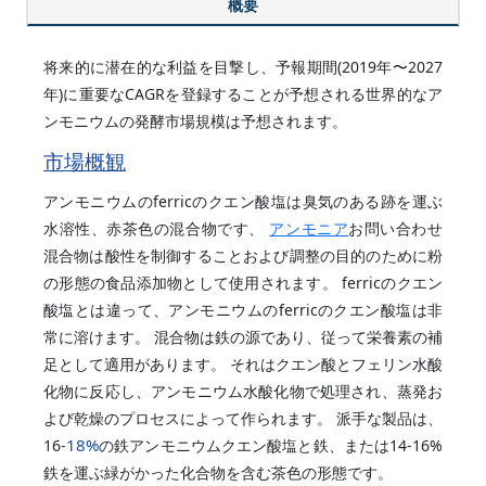
概要
将来的に潜在的な利益を目撃し、予報期間(2019年〜2027
年)に重要なCAGRを登録することが予想される世界的なア
ンモニウムの発酵市場規模は予想されます。
市場概観
アンモニウムのferricのクエン酸塩は臭気のある跡を運ぶ
水溶性、赤茶色の混合物です、
アンモニア
お問い合わせ
混合物は酸性を制御することおよび調整の目的のために粉
の形態の食品添加物として使用されます。 ferricのクエン
酸塩とは違って、アンモニウムのferricのクエン酸塩は非
常に溶けます。 混合物は鉄の源であり、従って栄養素の補
足として適用があります。 それはクエン酸とフェリン水酸
化物に反応し、アンモニウム水酸化物で処理され、蒸発お
よび乾燥のプロセスによって作られます。 派手な製品は、
18%
16-
の鉄アンモニウムクエン酸塩と鉄、または14-16%
鉄を運ぶ緑がかった化合物を含む茶色の形態です。