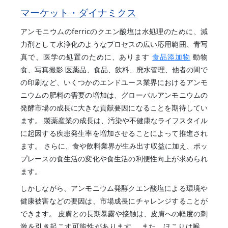
マーケット・ダイナミクス
アンモニウムのferricのクエン酸塩は水処理のために、減
力剤として水浄化のようなプロセスの広い応用範囲、青写
真で、医学の処置のために、あります
食品添加物
動物
食、写真撮影 医薬品、食品、飲料、廃水管理、他者の間で
の印刷など、いくつかのエンドユース業界におけるアンモ
ニウムの肥料の需要の増加は、グローバルアンモニウムの
発酵市場の成長に大きな貢献要因になることを期待してい
ます。 製薬産業の成長は、汚染や不健康なライフスタイル
に起因する疾患発生率を増加させることによって推進され
ます。 さらに、食や飲料業界が生み出す収益に加え、ポッ
プレースの食生活の変化や食生活の利便性向上が求められ
ます。
しかしながら、アンモニウム発酵クエン酸塩による環境や
健康被害などの要因は、市場成長にチャレンジすることが
できます。 皮膚との長期暴露や接触は、皮膚への軽度の刺
激を引き起こす可能性があります。 また、ほこりは喉、