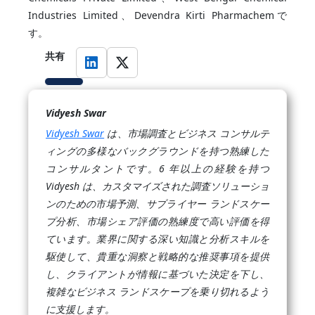
Industries Limited、Devendra Kirti Pharmachemで
す。
共有
Vidyesh Swar
Vidyesh Swar
は、市場調査とビジネス コンサルテ
ィングの多様なバックグラウンドを持つ熟練した
コンサルタントです。6 年以上の経験を持つ
Vidyesh は、カスタマイズされた調査ソリューショ
ンのための市場予測、サプライヤー ランドスケー
プ分析、市場シェア評価の熟練度で高い評価を得
ています。業界に関する深い知識と分析スキルを
駆使して、貴重な洞察と戦略的な推奨事項を提供
し、クライアントが情報に基づいた決定を下し、
複雑なビジネス ランドスケープを乗り切れるよう
に支援します。