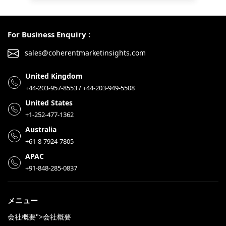
For Business Enquiry :
sales@coherentmarketinsights.com
United Kingdom
+44-203-957-8553 / +44-203-949-5508
United States
+1-252-477-1362
Australia
+61-8-7924-7805
APAC
+91-848-285-0837
メニュー
会社概要">会社概要