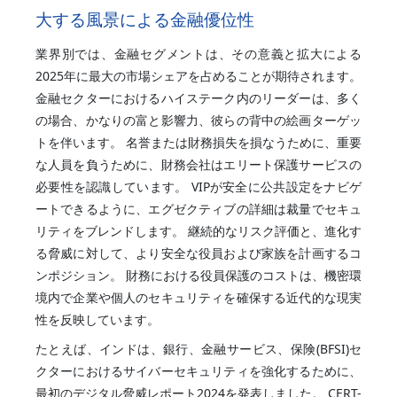
大する風景による金融優位性
業界別では、金融セグメントは、その意義と拡大による
2025年に最大の市場シェアを占めることが期待されます。
金融セクターにおけるハイステーク内のリーダーは、多く
の場合、かなりの富と影響力、彼らの背中の絵画ターゲッ
トを伴います。 名誉または財務損失を損なうために、重要
な人員を負うために、財務会社はエリート保護サービスの
必要性を認識しています。 VIPが安全に公共設定をナビゲ
ートできるように、エグゼクティブの詳細は裁量でセキュ
リティをブレンドします。 継続的なリスク評価と、進化す
る脅威に対して、より安全な役員および家族を計画するコ
ンポジション。 財務における役員保護のコストは、機密環
境内で企業や個人のセキュリティを確保する近代的な現実
性を反映しています。
たとえば、インドは、銀行、金融サービス、保険(BFSI)セ
クターにおけるサイバーセキュリティを強化するために、
最初のデジタル脅威レポート2024を発表しました。 CERT-