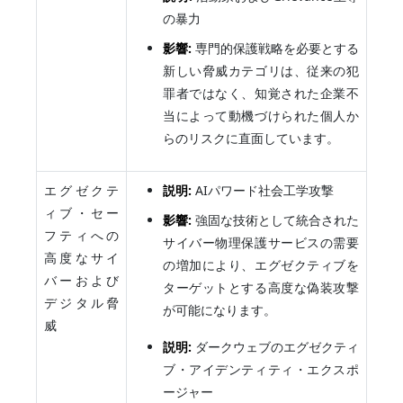
の暴力
影響:
専門的保護戦略を必要とする
新しい脅威カテゴリは、従来の犯
罪者ではなく、知覚された企業不
当によって動機づけられた個人か
らのリスクに直面しています。
エグゼクテ
説明:
AIパワード社会工学攻撃
ィブ・セー
影響:
強固な技術として統合された
フティへの
サイバー物理保護サービスの需要
高度なサイ
の増加により、エグゼクティブを
バーおよび
ターゲットとする高度な偽装攻撃
デジタル脅
が可能になります。
威
説明:
ダークウェブのエグゼクティ
ブ・アイデンティティ・エクスポ
ージャー