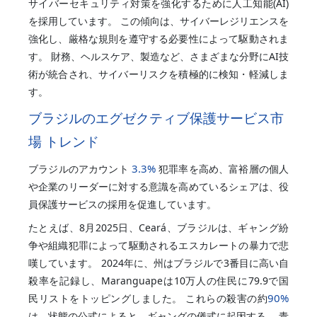
サイバーセキュリティ対策を強化するために人工知能(AI)
を採用しています。 この傾向は、サイバーレジリエンスを
強化し、厳格な規則を遵守する必要性によって駆動されま
す。 財務、ヘルスケア、製造など、さまざまな分野にAI技
術が統合され、サイバーリスクを積極的に検知・軽減しま
す。
ブラジルのエグゼクティブ保護サービス市
場 トレンド
3.3%
ブラジルのアカウント
犯罪率を高め、富裕層の個人
や企業のリーダーに対する意識を高めているシェアは、役
員保護サービスの採用を促進しています。
たとえば、8月2025日、Ceará、ブラジルは、ギャング紛
争や組織犯罪によって駆動されるエスカレートの暴力で悲
嘆しています。 2024年に、州はブラジルで3番目に高い自
殺率を記録し、Maranguapeは10万人の住民に79.9で国
90%
民リストをトッピングしました。 これらの殺害の約
は、状態の公式によると、ギャングの儀式に起因する。 青