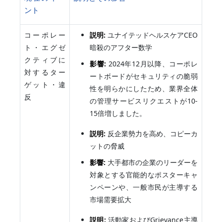
ント
コーポレー
説明:
ユナイテッドヘルスケアCEO
ト・エグゼ
暗殺のアフター数学
クティブに
影響:
2024年12月以降、コーポレ
対するター
ートボードがセキュリティの脆弱
ゲット・違
性を明らかにしたため、業界全体
反
の管理サービスリクエストが10-
15倍増しました。
説明:
反企業勢力を高め、コピーカ
ットの脅威
影響:
大手都市の企業のリーダーを
対象とする官能的なポスターキャ
ンペーンや、一般市民が主導する
市場需要拡大
説明:
活動家およびGrievance主導