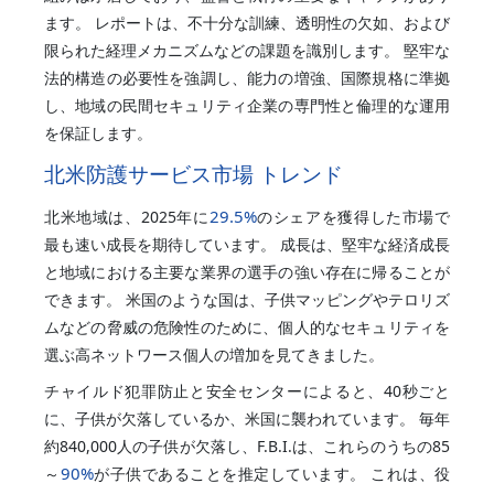
ます。 レポートは、不十分な訓練、透明性の欠如、および
限られた経理メカニズムなどの課題を識別します。 堅牢な
法的構造の必要性を強調し、能力の増強、国際規格に準拠
し、地域の民間セキュリティ企業の専門性と倫理的な運用
を保証します。
北米防護サービス市場 トレンド
29.5%
北米地域は、2025年に
のシェアを獲得した市場で
最も速い成長を期待しています。 成長は、堅牢な経済成長
と地域における主要な業界の選手の強い存在に帰ることが
できます。 米国のような国は、子供マッピングやテロリズ
ムなどの脅威の危険性のために、個人的なセキュリティを
選ぶ高ネットワース個人の増加を見てきました。
チャイルド犯罪防止と安全センターによると、40秒ごと
に、子供が欠落しているか、米国に襲われています。 毎年
約840,000人の子供が欠落し、F.B.I.は、これらのうちの85
90%
～
が子供であることを推定しています。 これは、役