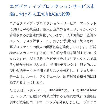
エグゼクティブプロテクションサービス市
場における人工知能(AI)の役割
エクゼクティブ・プロテクション・サービス・マーケット
におけるAIの統合は、個人と企業のセキュリティがいかに
管理されるか急速に変化しています。 人工知能は、監視シ
ステム、リスク評価ツール、および予測分析に統合され、
高プロファイルの個人の保護戦略を強化しています。 顔認
識がエスカレートする前に潜在的な脅威を識別するのに役
立ちますが、AIを搭載したビデオ分析はリアルタイムで異
常な動作を検出できます。 予測モデリングは、歴史的およ
び社会的データを予測するリスクを分析し、セキュリティ
チームは、ルート、スケジュール、応答対策を積極的に計
画できるようにします。
たとえば、2月2025日、Blackbirdの。 AIとBlackCloak
は、デジタルと物語の脅威に対する包括的な執行保護を提
供する戦略的パートナーシップを発表しました。 ブラック