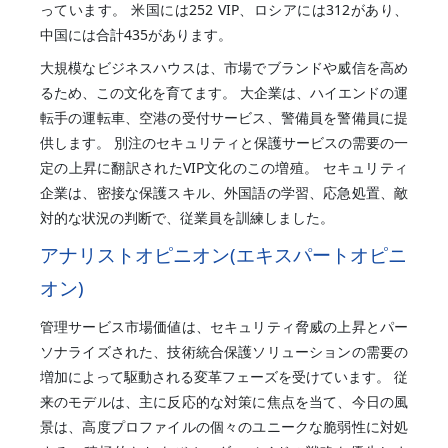
っています。 米国には252 VIP、ロシアには312があり、
中国には合計435があります。
大規模なビジネスハウスは、市場でブランドや威信を高め
るため、この文化を育てます。 大企業は、ハイエンドの運
転手の運転車、空港の受付サービス、警備員を警備員に提
供します。 別注のセキュリティと保護サービスの需要の一
定の上昇に翻訳されたVIP文化のこの増殖。 セキュリティ
企業は、密接な保護スキル、外国語の学習、応急処置、敵
対的な状況の判断で、従業員を訓練しました。
アナリストオピニオン(エキスパートオピニ
オン)
管理サービス市場価値は、セキュリティ脅威の上昇とパー
ソナライズされた、技術統合保護ソリューションの需要の
増加によって駆動される変革フェーズを受けています。 従
来のモデルは、主に反応的な対策に焦点を当て、今日の風
景は、高度プロファイルの個々のユニークな脆弱性に対処