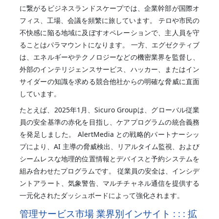
に繋がるビジネスランドスケープでは、企業幹部が国際オ
フィス、工場、会議を頻繁に旅しています。 テロや市民の
不快感に陥る地域に及ぼすオペレーションで、主人員を守
ることはパラマウントになります。 一方、エグゼクティブ
は、エネルギーやテクノロジーなどの機密業界を監督し、
外部のインテリジェンスサービス、ハッカー、またはイン
サイダーの知識を求める競合他社からの明確な脅威に直面
しています。
たとえば、2025年1月、Sicuro Groupは、グローバル従業
員の安全基準の赤化を目指し、ケアプログラムの統合義務
を発足しました。 AlertMedia との戦略的パートナーシッ
プにより、AI 主導の脅威検出、リアルタイム監視、および
シームレスな地理的位置情報とデバイスと予約システムを
組み合わせたプログラムです。 従業員の安全は、インシデ
ントアラート、気象警告、マルチチャネル通信を提供する
一元化されたダッシュボードによって強化されます。
管理サービス市場 業界別インサイト : : : 拡