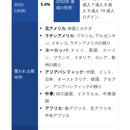
2032年 価
5.4%
2032
成人 7 成人 8 成
値の投射:
CAGR:
人 9 成人 10 成人
ログイン
北アメリカ:
米国とカナダ
ラテンアメリカ:
ブラジル, アルゼンチ
ン, メキシコ, ラテンアメリカの残り
ヨーロッパ:
ドイツ、英国、スペイ
ン、フランス、イタリア、ロシア、欧
州の残り
覆われる幾
アジアパシフィック:
中国、インド、
何学:
日本、オーストラリア、韓国、アセア
ン、アジアパシフィックの残り
中東:
GCC諸国、イスラエル、中東諸
国
アフリカ:
南アフリカ、北アフリカ、
中央アフリカ