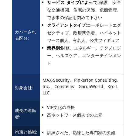
サービス タイプによって:
保護、安全
な交通機関、住宅の保護、危機管理、
でき事の保証を閉めて下さい
クライアントタイプ:
コーポレートエグ
カバーされ
ゼクティブ、政府関係者、ハイネット
る区分:
ワース個人、有名人、公共フィギュア
業界別:
財務、エネルギー、テクノロジ
ー、ヘルスケア、エンターテインメン
ト
MAX-Security、Pinkerton Consulting、
Inc.、Constellis、GardaWorld、Kroll、
対象会社:
LLC
VIP文化の成長
成長の運転
高ネットワース個人での上昇
者:
拘束と挑戦:
訓練された、熟練した専門家の欠如