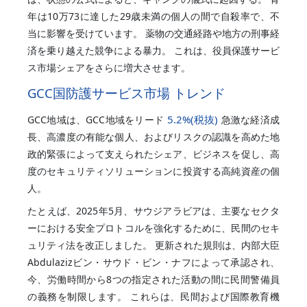
年は10万73に達した29歳未満の個人の間で自殺率で、不
当に影響を受けています。 薬物の交通経路や地方の刑事経
済を乗り越えた競争による暴力。 これは、役員保護サービ
ス市場シェアをさらに増大させます。
GCC国防護サービス市場 トレンド
5.2%
(税抜)
GCC地域は、GCC地域をリード
急激な経済成
長、高濃度の有能な個人、およびリスクの認識を高めた地
政的緊張によって支えられたシェア、ビジネスを促し、高
度のセキュリティソリューションに投資する高純資産の個
人。
たとえば、2025年5月、サウジアラビアは、主要なセクタ
ーにおける安全プロトコルを強化するために、民間のセキ
ュリティ法を改正しました。 更新された規則は、内部大臣
Abdulazizビン・サウド・ビン・ナフによって承認され、
今、労働時間から8つの指定された活動の間に民間警備員
の義務を制限します。 これらは、民間および国際教育機