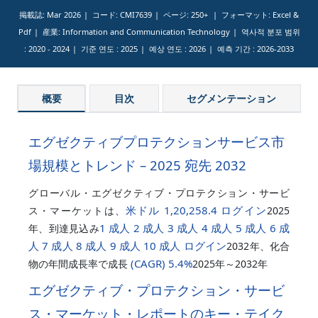
掲載誌: Mar 2026
コード: CMI7639
ページ: 250+
フォーマット: Excel &
Pdf
産業: Information and Communication Technology
역사적 분포 범위
:
2020 - 2024
기준 연도 :
2025
예상 연도 :
2026
예측 기간 :
2026-2033
概要
目次
セグメンテーション
エグゼクティブプロテクションサービス市
場規模とトレンド – 2025 宛先 2032
グローバル・エグゼクティブ・プロテクション・サービ
米ドル 1,20,258.4 ログイン
ス・マーケットは、
2025
1 成人 2 成人 3 成人 4 成人 5 成人 6 成
年、到達見込み
人 7 成人 8 成人 9 成人 10 成人 ログイン
2032年、化合
(CAGR)
5.4%
物の年間成長率で成長
2025年～2032年
エグゼクティブ・プロテクション・サービ
ス・マーケット・レポートのキー・テイク