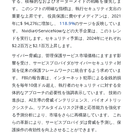
する、積極的なおよびオーダーメイドの戦略を優先しま
す。 このシフトの明確な指標は、執行セキュリティ支出の
重要な上昇です。 役員保護に費やすメディアンは、2021
118.9%
年に$ 94,276に増加し、
のサージを反映していま
す。 NvidiaやServiceNowなどの大手企業は、このトレン
ドを実行します。セキュリティ予算は、2024年にそれぞれ
$2.2百万と$2.1百万上昇します。
サイバー脅威は、管理保護サービス市場価格にますます影
響を受け、サービスプロバイダがサイバーセキュリティ対
策を従来の保護フレームワークに統合するよう求めていま
す。 FBIの報告書は、インターネット犯罪による金銭的損
失を毎年10億ドル超え、執行者のセキュリティに対する全
体的なアプローチの必要性を強調表示しています。 技術の
進歩は、AI主導の脅威インテリジェンス、バイオメトリッ
クシステム、リアルタイムリスク評価と応答能力を強化す
る予測分析により、市場をさらに再構築しています。 これ
らの革新により、サービスプロバイダは脅威を予測し、保
護操作の有効性を向上させることができます。