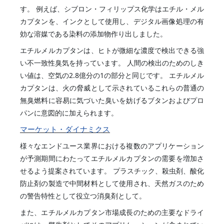
す。 例えば、シブロン・フィリップス化学はエチル・メル
カプタンを、インクとして使用し、デジタル画像処理の有
効な溶媒である染料の添加物作り出しました。
エチルメルカプタンは、ヒトが微細な濃度で検出できる強
い不一致性臭気を持っています。 人間の検出のためのしき
い値は、空気の2.8億分の1の部分と同じです。 エチルメル
カプタンは、火の脅威として示されているこれらの普通の
無臭燃料に容易に気づいた臭いを妨げるブタンおよびプロ
パンに意図的に加えられます。
マーケット・ダイナミクス
様々なエンドユース業界における複数のアプリケーション
が予測期間にわたってエチルメルカプタンの需要を増加さ
せるよう提案されています。 プラスチック、殺虫剤、酸化
防止剤の製造で中間材料として使用され、天然ガスのため
の警告特性として役立つ消臭剤として。
また、エチルメルカプタン市場成長のための主要なドライ