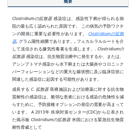
概要
Clostridiumの拡散器
感染症は、感染性下痢が得られる病
院の最も広く認められた原因です。 この病気の予防ワクチ
ンの開発に重要な必要性があります。
Clostridiumの拡散
器
, グラム陽性細菌であります。, フェカルラルルートを介
して送信される嫌気性毒素を生成します。.
Clostridiumの
拡散器
感染症は、抗生物質治療中に発生するか、または、
アシンプトマチ感染から水下痢または大腸炎やコロニック
パーフォレーションなどの重大な腸状態に及ぶ臨床症状に
関連した感染症に起因する可能性があります。
成長する
C. 拡散器
医療施設および治療薬に対する抗生物
質耐性の感染症は、脆弱な患者における感染の危険性を減
らすために、予防接種オプションの発症の需要が高まって
います。 A 2013年 疾病対策センター(CDC)から公表され
た掲示板
Clostridiumの拡散器
米国における緊急抗生物質
耐性脅威として