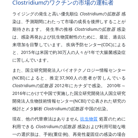
Clostridiumのワクチンの市場の運転者
ライジングの発生と高い優先順位
Clostridiumの拡散器
感
染は、予測期間にわたって市場の成長を後押しすることが
期待されます。 発生率の推移
Clostridiumの拡散器
感染
は、感染再発および抗生物質耐性のために、最近、過去以
来増加を目撃しています。 疾病予防センター(CDC)による
と、2015年は米国で約30万人の人々が1年で大腸菌感染症
に苦しんでいます。
また、国立研究開発法人バイオテクノロジー情報センター
(NCBI)によると、推定37,900人の患者が苦しんでいる
Clostridiumの拡散器
2012年にカナダで感染。 2010年～
2016年にかけて中国で実施した国立研究開発法人国立研究
開発法人生物技術情報センター(NCBI)で公表された研究の
検討とメタ解析
Clostridiumの拡散器
中国の伝染。
現在、他の代替療法はありません
抗生物質
処置のために
利用できる
Clostridiumの拡散器
感染および利用可能な唯
一の選択肢は、手術(重症例)、再発性凝固症の感染の場合