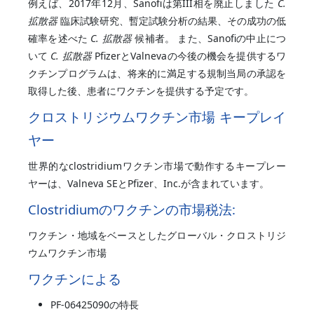
例えば、2017年12月、Sanofiは第III相を廃止しました
C.
拡散器
臨床試験研究、暫定試験分析の結果、その成功の低
確率を述べた
C. 拡散器
候補者。 また、Sanofiの中止につ
いて
C. 拡散器
PfizerとValnevaの今後の機会を提供するワ
クチンプログラムは、将来的に満足する規制当局の承認を
取得した後、患者にワクチンを提供する予定です。
クロストリジウムワクチン市場 キープレイ
ヤー
世界的なclostridiumワクチン市場で動作するキープレー
ヤーは、Valneva SEとPfizer、Inc.が含まれています。
Clostridiumのワクチンの市場税法:
ワクチン・地域をベースとしたグローバル・クロストリジ
ウムワクチン市場
ワクチンによる
PF-06425090の特長