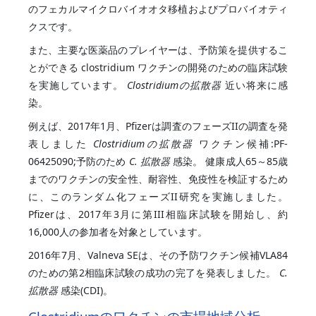
のフェカルマイクロバイオオタ移植およびプロバイオティ
クスです。
また、主要な医薬品のプレイヤーは、予防策を提供するこ
とができる clostridium ワクチンの開発のための臨床試験
を実施しています。
Clostridiumの拡散器
近い将来に感
染。
例えば、2017年1月、Pfizerは調査のフェーズIIの調査を発
表しました
Clostridiumの拡散器
ワクチン候補:PF-
06425090;予防のため
C. 拡散器
感染。 健康成人65～85歳
までのワクチンの安全性、耐容性、免疫性を検証するため
に、このランダム化フェーズII研究を実施しました。
Pfizerは、2017年3月に第III相臨床試験を開始し、約
16,000人の参加者を対象としています。
2016年7月、Valneva SEは、その予防ワクチン候補VLA84
のための第2相臨床試験の成功の完了を発表しました。
C.
拡散器
感染(CDI)。