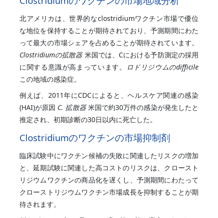
Clostridiumのワクチンの市場地域分析
北アメリカは、世界的なclostridiumワクチン市場で優位
な地位を保持することが期待されており、予測期間にわた
って最大の市場シェアを占めることが期待されています。
Clostridiumの拡散器
米国では、Cにおける予防測定の採用
に関する意識が高まっています。
ロドリジウムのdifficile
この地域の感染症。
例えば、2011年にCDCによると、ヘルスケア関連の感染
(HAI)が原因
C. 拡散器
米国で約30万件の感染が発生したと
推定され、初期診断の30日以内に死亡した。
Clostridiumのワクチンの市場抑制剤
臨床試験中にワクチン候補の失敗に関連したリスクの増加
と、延期試験に関連した高コストのリスクは、クロースト
リジウムワクチンの商品化を遅くし、予測期間にわたって
クローストリジウムワクチン市場成長を抑制することが期
待されます。