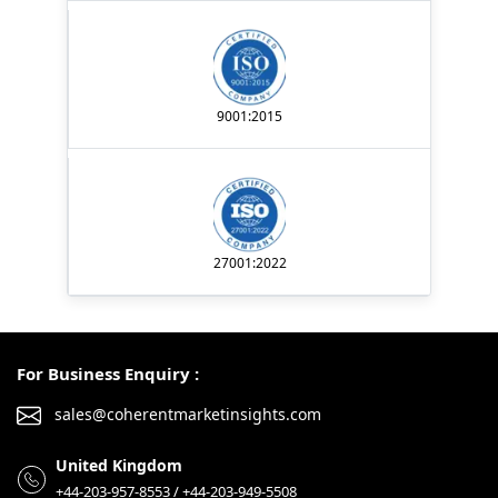
9001:2015
27001:2022
For Business Enquiry :
sales@coherentmarketinsights.com
United Kingdom
+44-203-957-8553 / +44-203-949-5508