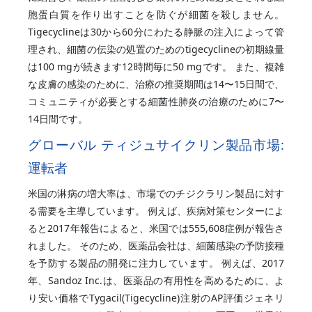
胞蛋白質を作り出すことを防ぐが細菌を殺しません。
Tigecyclineは30から60分にわたる静脈の注入によって管
理され、細菌の伝染の処置のためのtigecyclineの初期線量
は100 mgが続きます12時間毎に50 mgです。 また、複雑
な皮膚の感染のために、治療の推奨期間は14〜15日間で、
コミュニティが必要とする細菌性肺炎の治療のために7〜
14日間です。
グローバル
ティジュサイクリン
製品市場:
運転者
米国の淋病の増大率は、市場でのチジクラリン製品に対す
る需要を主導しています。 例えば、疾病対策センターによ
ると2017年報告によると、米国では555,608症例が報告さ
れました。 そのため、医薬品会社は、細菌感染の予防接種
を予防する製品の開発に注力しています。 例えば、2017
年、Sandoz Inc.は、医薬品の有用性を高めるために、よ
り安い価格でTygacil(Tigecycline)注射のAP評価ジェネリ