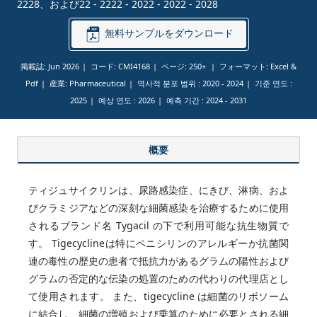
2228、および22 - 2222 - 2022 - 2022 - 2028
無料サンプルをダウンロード
掲載誌: Jun 2026
コード: CMI4168
ページ: 250+
フォーマット: Excel &
Pdf
産業: Pharmaceutical
역사적 분포 범위 :
2020 - 2024
기준 연도 :
2025
예상 연도 :
2026
예측 기간 :
2024 - 2031
概要
ティジュサイクリンは、尿路感染症、にきび、淋病、およ
びクラミジアなどの深刻な細菌感染を治療するために使用
されるブランド名 Tygacil の下で利用可能な抗生物質で
す。 Tigecyclineは特にペニシリンのアレルギーか抗菌関
連の毒性の歴史の患者で抵抗力があるグラムの陽性および
グラムの否定的な伝染の処置のための代わりの代理店とし
て使用されます。 また、tigecycline は細菌のリボソーム
に結合し、細菌の増殖および乗算のために必要とされる細