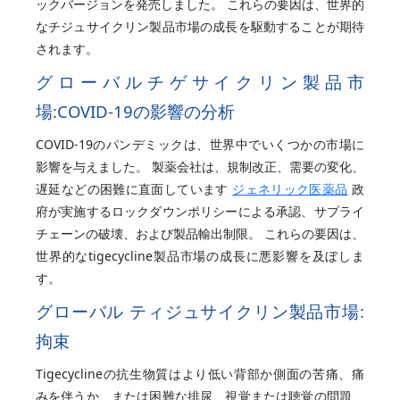
ックバージョンを発売しました。 これらの要因は、世界的
なチジュサイクリン製品市場の成長を駆動することが期待
されます。
グローバルチゲサイクリン製品市
場:COVID-19の影響の分析
COVID-19のパンデミックは、世界中でいくつかの市場に
影響を与えました。 製薬会社は、規制改正、需要の変化、
遅延などの困難に直面しています
ジェネリック医薬品
政
府が実施するロックダウンポリシーによる承認、サプライ
チェーンの破壊、および製品輸出制限。 これらの要因は、
世界的なtigecycline製品市場の成長に悪影響を及ぼしま
す。
グローバル
ティジュサイクリン
製品市場:
拘束
Tigecyclineの抗生物質はより低い背部か側面の苦痛、痛
みを伴うか、または困難な排尿、視覚または聴覚の問題、