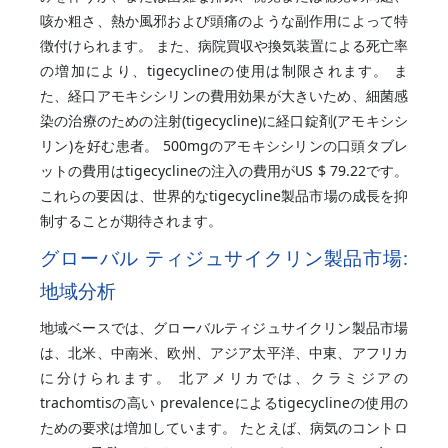
咳か粗さ、熱か風邪および頭痛のような副作用によって特
徴付けられます。 また、病院買収や換気装置による死亡率
の増加により、tigecyclineの使用は制限されます。 ま
た、経口アモキシシリンの費用効果が大きいため、細菌感
染の治療のための注射(tigecycline)に経口錠剤(アモキシシ
リン)を好む患者。 500mgのアモキシシリンの口頭タブレ
ットの費用はtigecyclineの注入の費用がUS $ 79.22です。
これらの要因は、世界的なtigecycline製品市場の成長を抑
制することが期待されます。
グローバル
ティジュサイクリン
製品市場:
地域分析
地域ベースでは、グローバルティジュサイクリン製品市場
は、北米、中南米、欧州、アジア太平洋、中東、アフリカ
に分けられます。 北アメリカでは、クラミジアの
trachomtisの高い prevalenceによるtigecyclineの使用の
ための要求は増加しています。 たとえば、病気のコントロ