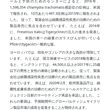
ールと予防のためのセンターによると、2016年、
1,598,354 chlamydia trachomatis感染症の症例は、米国
で報告され、10万あたり497.3症例は2015年に報告されま
した。 従って、製薬会社は細菌感染性疾患の治療のための
製品発売に焦点を合わせています。 たとえば、2016年
に、Fresenius KabiはTigecyclineの注入の進水を発表し
ました、米国の単一の線量のガラスびんが付いている
Pfizerのtygacilの一般的な版。
ヨーロッパでは、幼虫やゴノレアの大きな負担が増加して
います。 たとえば、国立保健サービスの2018報告書によ
ると、イングランドでは、44,500人以上が2017年に25歳
以下の男性と女性の淋病と診断されました。 従って、製薬
会社は細菌感染性疾患の治療のための製品発売に焦点を合
わせています。 例えば、2020年2月、欧州医薬品庁は、細
菌性皮膚疾患の治療のためのアコードヘルスケアによるチ
ジュクリン注射のマーケティング承認を承認しました。 こ
れらの要因は、予測期間中にグローバルティジュサイクリ
ン製品市場の成長を促進することが期待されます。