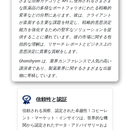
ざまな治療カテゴリと API に使用されるさまざま
な医薬品の多様なポートフォリオにわたる戦略的
変革などの分野にあります。彼は、クライアント
が直面する主要な課題を特定し、戦略的意思決定
能力を強化するための堅牢なソリューションを提
供することに優れています。彼の市場に関する包
括的な理解は、リサーチ レポートとビジネス上の
意思決定に貴重な貢献をします。
Ghanshyam は、業界カンファレンスで人気の高い
講演者であり、製薬業界に関するさまざまな出版
物に寄稿しています。
信頼性と認証
信頼される洞察、認定された卓越性！コヒーレ
ント・マーケット・インサイツは、世界的な機
関から認定されたデータ・アドバイザリーおよ