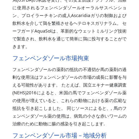
に使用されるフェンベンダゾールオーラルサスペンショ
ン、ブロイラーチキンの成人Ascaridiaガリの制御および
飲料水を介して鶏を繁殖させるヘテロキスガリナラム。 セ
ーフガードAquaSolは、革新的なウェットミルリング技術
で製造され、飲料水を通じて簡単に鶏に投与することがで
きます。
フェンベンダゾール市場拘束
フェンベンダゾールの薬剤の抵抗の不適切か馬の薬剤の過
剰な使用法はフェンベンダゾールの市場の成長に影響を与
える可能性があります。 たとえば、国立エキナー健康調査
(NEHS)2016によると、米国の馬でフェンベンダゾール薬
の使用が増えていると、これらの動物における薬の広範な
抵抗を引き起こしました。 同じソースによると、, 馬のフ
ェンベンダゾール薬の使用は、病気の小さな赤いワームの
治療のために動物に腸の感染を引き起こします.
フェンベンダゾール市場 – 地域分析