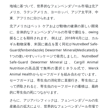
地域に基づいて、世界的なフェンベンダゾール市場は北ア
メリカ、ラテンアメリカ、ヨーロッパ、アジア太平洋、中
東、アフリカに分けられます。
北アメリカはペット ケアおよび動物の健康の新しい開発
に、全体的なフェンベンダゾールの市場で優位を、owing
握ることを期待されます。 例えば、2018年6月には、カル
ギル動物栄養、米国に拠点を置く同社がNutreBeef Safe-
Guard(fenbendazole) Dewormer Mineral(Medicated)を
1つの使いやすいパッケージで発売しました。 NutreBeef
Safe-Guard Dewormer Mineralは、Cargill Animal
Nutritionの高品質で無料の選択ミネラル式で、Merck
Animal Healthからセーフガードを組み合わせています。
セーフガードは、寄生虫の消化管に直接行き、寄生虫によ
って摂取されると、寄生虫のセーフガードの蓄積は、最終
的に寄生虫の死につながります。
さらに、アジアパシフィックは、フェンベンダゾールの生
産拠点の拡大により、世界的なフェンベンダゾール市場で