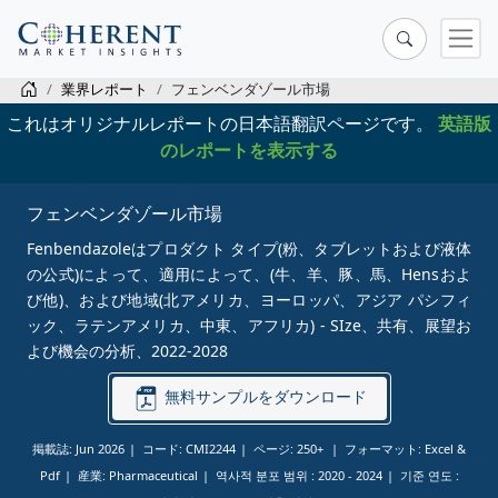
業界レポート
フェンベンダゾール市場
これはオリジナルレポートの日本語翻訳ページです。
英語版
のレポートを表示する
フェンベンダゾール市場
Fenbendazoleはプロダクト タイプ(粉、タブレットおよび液体
の公式)によって、適用によって、(牛、羊、豚、馬、Hensおよ
び他)、および地域(北アメリカ、ヨーロッパ、アジア パシフィ
ック、ラテンアメリカ、中東、アフリカ) - SIze、共有、展望お
よび機会の分析、2022-2028
無料サンプルをダウンロード
掲載誌: Jun 2026
コード: CMI2244
ページ: 250+
フォーマット: Excel &
Pdf
産業: Pharmaceutical
역사적 분포 범위 :
2020 - 2024
기준 연도 :