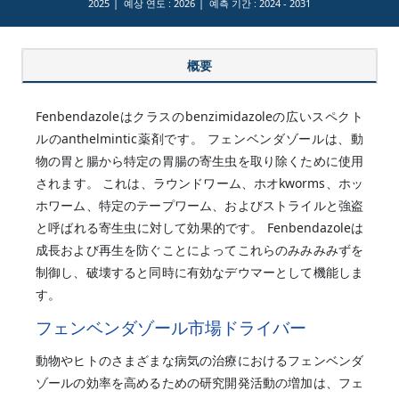
2025
예상 연도 :
2026
예측 기간 :
2024 - 2031
概要
Fenbendazoleはクラスのbenzimidazoleの広いスペクト
ルのanthelmintic薬剤です。 フェンベンダゾールは、動
物の胃と腸から特定の胃腸の寄生虫を取り除くために使用
されます。 これは、ラウンドワーム、ホオkworms、ホッ
ホワーム、特定のテープワーム、およびストライルと強盗
と呼ばれる寄生虫に対して効果的です。 Fenbendazoleは
成長および再生を防ぐことによってこれらのみみみみずを
制御し、破壊すると同時に有効なデウマーとして機能しま
す。
フェンベンダゾール市場ドライバー
動物やヒトのさまざまな病気の治療におけるフェンベンダ
ゾールの効率を高めるための研究開発活動の増加は、フェ