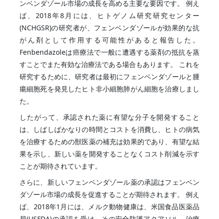
ンベンダゾール市場の成長を高める主要な要因です。 例え
ば、2018年8月には、ヒトゲノム研究研究センター
(NCHGSR)の研究者が、フェンベンダゾールが効果的な抗
がん剤として作用する可能性があると報告した。
Fenbendazoleは癌療法で一般に遭遇する薬剤の抵抗を蒸
すことでまた有効な治療法である場合もあります。 これを
研究するために、研究者は最初にフェンベンダゾールと腫
瘍細胞死を発見したヒト非小細胞肺がん細胞を治療しまし
た。
したがって、承認された薬に有望な分子を開発すること
は、しばしばかなりの時間とコストを消費し、ヒトの病気
を治療するための獣医薬の補充は効果的であり、有望な結
果を示し、新しい薬を開発することなくコスト削減を示す
ことが期待されています。
さらに、新しいフェンベンダゾール薬の承認はフェンベン
ダゾール市場の成長を促進することが期待されます。 例え
ば、2018年1月には、メルク動物健康は、米国食品医薬品
局(USFDA)の承認を受け、その安全防護アクアソル、治療