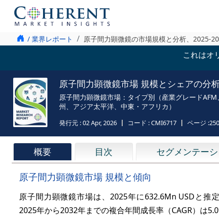
/ 業界レポート
原子間力顕微鏡の市場規模と分析、2025-20
これはオ
原子間力顕微鏡市場 規模とシェアの分析 - 成
原子間力顕微鏡市場：タイプ別（産業グレードAF
州、アジア太平洋、中東・アフリカ）
発行元 :
02 Apr, 2026
コード :
CMI6717
ページ :
25
概要
目次
セグメンテーシ
原子間力顕微鏡市場 規模と傾向
原子間力顕微鏡市場は、
2025年に632.6Mn USDと
推
2025年から2032年までの
複合年間成長率
（CAGR）は
5.