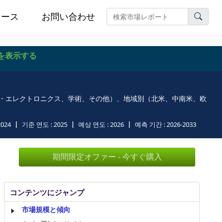
ュース
お問い合わせ
を表示する
体・エレクトロニクス、学術、その他）、地域別（北米、中南米、欧
2024
기준 연도 :
2025
예상 연도 :
2026
예측 기간 :
2026-2033
期間限定オファー - 今すぐ購入
コンテンツにジャンプ
市場規模と傾向