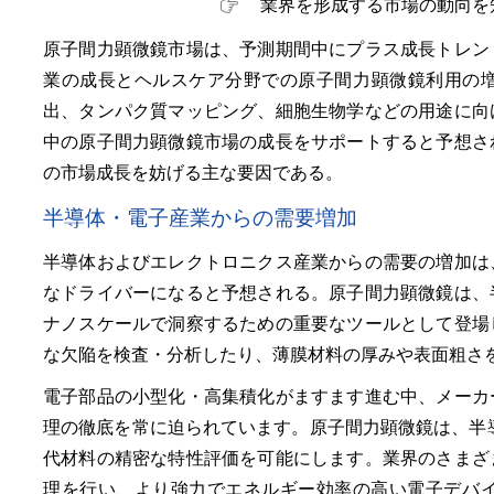
業界を形成する市場の動向を
原子間力顕微鏡市場は、予測期間中にプラス成長トレン
業の成長とヘルスケア分野での原子間力顕微鏡利用の
出、タンパク質マッピング、細胞生物学などの用途に向
中の原子間力顕微鏡市場の成長をサポートすると予想さ
の市場成長を妨げる主な要因である。
半導体・電子産業からの需要増加
半導体およびエレクトロニクス産業からの需要の増加は
なドライバーになると予想される。原子間力顕微鏡は、
ナノスケールで洞察するための重要なツールとして登場
な欠陥を検査・分析したり、薄膜材料の厚みや表面粗さ
電子部品の小型化・高集積化がますます進む中、メーカ
理の徹底を常に迫られています。原子間力顕微鏡は、半
代材料の精密な特性評価を可能にします。業界のさまざ
理を行い、より強力でエネルギー効率の高い電子デバイ