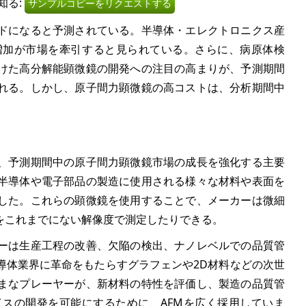
知る:
サンプルコピーをリクエストする
ドになると予測されている。半導体・エレクトロニクス産
増加が市場を牽引すると見られている。さらに、病原体検
けた高分解能顕微鏡の開発への注目の高まりが、予測期間
れる。しかし、原子間力顕微鏡の高コストは、分析期間中
、予測期間中の原子間力顕微鏡市場の成長を強化する主要
半導体や電子部品の製造に使用される様々な材料や表面を
した。これらの顕微鏡を使用することで、メーカーは微細
をこれまでにない解像度で測定したりできる。
ーは生産工程の改善、欠陥の検出、ナノレベルでの品質管
導体業界に革命をもたらすグラフェンや2D材料などの次世
まなプレーヤーが、新材料の特性を評価し、製造の品質管
スの開発を可能にするために、AFMを広く採用していま