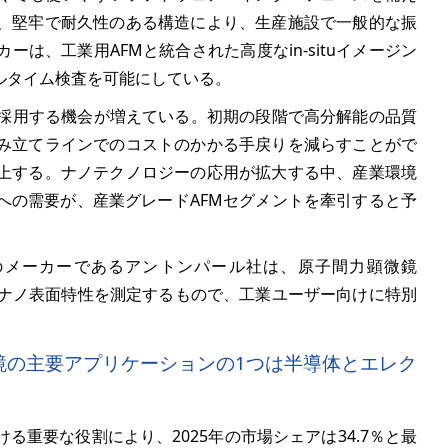
、堅牢で耐久性のある構造により、生産施設で一般的な振
は、工業用AFMと統合された高度なin-situイメージン
ルタイム検査を可能にしている。
を採用する機会が増えている。初期の段階で高分解能の品質
み立てラインでのコストのかかる手戻りを減らすことがで
上する。ナノテクノロジーの応用が拡大する中、産業環境
への需要が、産業グレードAFMセグメントを牽引すると予
のメーカーであるアントンパール社は、原子間力顕微鏡
品は、ナノ表面特性を測定するもので、工業ユーザー向けに特別
微鏡の主要アプリケーションの1つは半導体とエレク
重要な役割により、2025年の市場シェアは34.7％と最