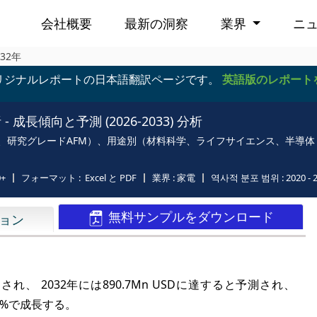
会社概要
最新の洞察
業界
ニ
32年
リジナルレポートの日本語翻訳ページです。
英語版のレポート
長傾向と予測 (2026-2033) 分析
M、研究グレードAFM）、用途別（材料科学、ライフサイエンス、半導
0+
フォーマット :
Excel と PDF
業界 :
家電
역사적 분포 범위 :
2020 - 
無料サンプルをダウンロード
ョン
定され、
2032年には890.7Mn USDに達すると予測され、
0%
で
成長する。