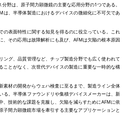
ス分野は、原子間力顕微鏡の主要な応用分野の1つである。
FMは、半導体製造におけるデバイスの微細化に不可欠であ
法での表面特性に関する知見を得るのに役立っている。これ
に、その応用は故障解析にも及び、AFMは欠陥の根本原因
タリング、品質管理など、チップ製造分野でも広く使われて
ることがなく、次世代デバイスの製造に重要な一時的な構
新素材の開発からウェハ検査に至るまで、製造ライン全体
ている。半導体ファウンドリや集積デバイスメーカーは、新
中、技術的な課題を克服し、欠陥を減らすためにAFMに依
原子間力顕微鏡市場を牽引する主要なアプリケーションと