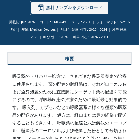
無料サンプルをダウンロード
掲載誌: Jun 2026
コード: CMI2649
ページ: 250+
フォーマット: Excel &
Pdf
産業: Medical Devices
역사적 분포 범위 :
2020 - 2024
기준 연도 :
2025
예상 연도 :
2026
예측 기간 :
2024 - 2031
概要
呼吸薬のデリバリー処方は、さまざまな呼吸器疾患の治療
に使用されます。 薬の配達の肺経路は、それがローカルお
よび全身処置のために直接肺にターゲット薬の配達を可能
にするので、呼吸器疾患の治療のために最近最も効果的で
す。 吸入剤、カプセルなどの呼吸器系に様々な種類の医薬
品の配送があります。 処方は、経口または鼻の経路で配送
することもできます。 呼吸薬の配達公式は解決のエーロゾ
ル、懸濁液のエーロゾルおよび乾燥した粉として分類され
ます。 メーターで計られた線量の吸入器(MDIs)、乾燥し