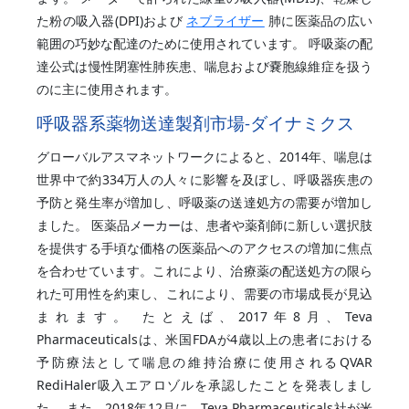
た粉の吸入器(DPI)および
ネブライザー
肺に医薬品の広い
範囲の巧妙な配達のために使用されています。 呼吸薬の配
達公式は慢性閉塞性肺疾患、喘息および嚢胞線維症を扱う
のに主に使用されます。
呼吸器系薬物送達製剤市場-ダイナミクス
グローバルアスマネットワークによると、2014年、喘息は
世界中で約334万人の人々に影響を及ぼし、呼吸器疾患の
予防と発生率が増加し、呼吸薬の送達処方の需要が増加し
ました。 医薬品メーカーは、患者や薬剤師に新しい選択肢
を提供する手頃な価格の医薬品へのアクセスの増加に焦点
を合わせています。これにより、治療薬の配送処方の限ら
れた可用性を約束し、これにより、需要の市場成長が見込
まれます。 たとえば、2017年8月、Teva
Pharmaceuticalsは、米国FDAが4歳以上の患者における
予防療法として喘息の維持治療に使用されるQVAR
RediHaler吸入エアロゾルを承認したことを発表しまし
た。 また、2018年12月に、Teva Pharmaceuticals社が米