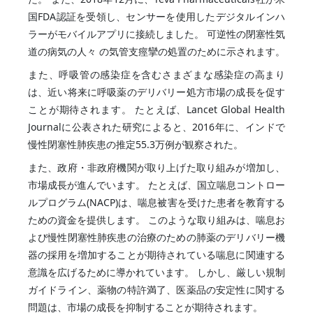
国FDA認証を受領し、センサーを使用したデジタルインハ
ラーがモバイルアプリに接続しました。 可逆性の閉塞性気
道の病気の人々 の気管支痙攣の処置のために示されます。
また、呼吸管の感染症を含むさまざまな感染症の高まり
は、近い将来に呼吸薬のデリバリー処方市場の成長を促す
ことが期待されます。 たとえば、Lancet Global Health
Journalに公表された研究によると、2016年に、インドで
慢性閉塞性肺疾患の推定55.3万例が観察された。
また、政府・非政府機関が取り上げた取り組みが増加し、
市場成長が進んでいます。 たとえば、国立喘息コントロー
ルプログラム(NACP)は、喘息被害を受けた患者を教育する
ための資金を提供します。 このような取り組みは、喘息お
よび慢性閉塞性肺疾患の治療のための肺薬のデリバリー機
器の採用を増加することが期待されている喘息に関連する
意識を広げるために導かれています。 しかし、厳しい規制
ガイドライン、薬物の特許満了、医薬品の安定性に関する
問題は、市場の成長を抑制することが期待されます。