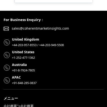
For Business Enquiry :
sales@coherentmarketinsights.com
United Kingdom
+44-203-957-8553 / +44-203-949-5508
United States
+1-252-477-1362
Australia
+61-8-7924-7805
APAC
+91-848-285-0837
メニュー
会社概要">会社概要