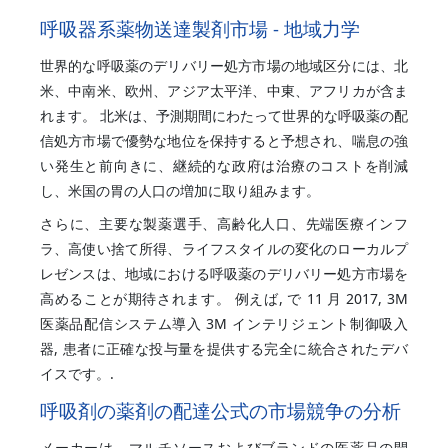
呼吸器系薬物送達製剤市場 - 地域力学
世界的な呼吸薬のデリバリー処方市場の地域区分には、北
米、中南米、欧州、アジア太平洋、中東、アフリカが含ま
れます。 北米は、予測期間にわたって世界的な呼吸薬の配
信処方市場で優勢な地位を保持すると予想され、喘息の強
い発生と前向きに、継続的な政府は治療のコストを削減
し、米国の胃の人口の増加に取り組みます。
さらに、主要な製薬選手、高齢化人口、先端医療インフ
ラ、高使い捨て所得、ライフスタイルの変化のローカルプ
レゼンスは、地域における呼吸薬のデリバリー処方市場を
高めることが期待されます。 例えば, で 11 月 2017, 3M
医薬品配信システム導入 3M インテリジェント制御吸入
器, 患者に正確な投与量を提供する完全に統合されたデバ
イスです。.
呼吸剤の薬剤の配達公式の市場競争の分析
メーカーは、マルチソースおよびブランドの医薬品の開