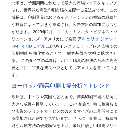
北米は、予測期間にわたって最大の市場シェアをキャプチ
ャし、世界的な商業印刷市場を支配する見込みです。 この
成長は、印刷業界におけるイノベーションの領域の継続的
な投資によって大きく推進され、広告支出の増加にもつな
がります。 2025年2月、コニカ・ミノルタ・ビジネス・ソ
アキュリオ ジェット
リューションズ・アメリカにて発売
KM-1e HDモデル
LED UVインクジェットプレス技術での
印刷機能を強化することで、顧客基盤を大幅に拡大させ
る。 このタイプの革新は、バルク印刷の解決のための高需
要と共に、主要な成長ハブとして北アメリカを置いていま
す。
ヨーロッパ商業印刷市場分析とトレンド
欧州は、ドイツや英国などの国で、商業印刷市場の動向に
大きな成長を目撃しています。 この地域は、特に包装およ
び広告のプリントサービスのカスタマイズの上昇傾向によ
る増加された需要を見ています。 さらに、企業は、持続可
能な印刷方法の優先順位を上げ、環境に優しい印刷ソリュ