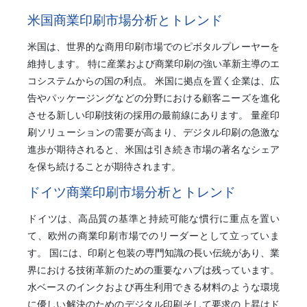
米国商業印刷市場分析とトレンド
米国は、世界的な商用印刷市場でのピボタルプレーヤーを
維持します。 特に産業および商業印刷の強い革新主導のエ
コシステムからの国の利点。 米国に拠点を置く企業は、広
告やパッケージングなどの分野における顧客ニーズを進化
させる新しい印刷技術の採用の最前線にあります。 量産印
刷ソリューションの需要が高まり、デジタル印刷の急激な
進歩が期待されると、米国は引き続き市場の著名なシェア
を保ち続けることが期待されます。
ドイツ商業印刷市場分析とトレンド
ドイツは、高品質の基準と持続可能な慣行に重点を置い
て、欧州の商業印刷市場でのリーダーとして立っていま
す。 国には、印刷と包装の専門知識の長い伝統があり、業
界における技術革新のための重要なハブは残っています。
水ベースのインクおよび再生利用できる材料のような環境
に優しい解決のためのデジタル印刷そして要求の上昇はド