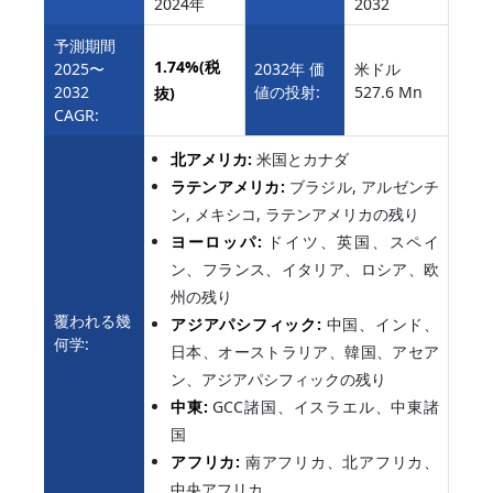
2024年
2032
予測期間
1.74%
(税
2025〜
2032年 価
米ドル
2032
値の投射:
527.6 Mn
抜)
CAGR:
北アメリカ:
米国とカナダ
ラテンアメリカ:
ブラジル, アルゼンチ
ン, メキシコ, ラテンアメリカの残り
ヨーロッパ:
ドイツ、英国、スペイ
ン、フランス、イタリア、ロシア、欧
州の残り
覆われる幾
アジアパシフィック:
中国、インド、
何学:
日本、オーストラリア、韓国、アセア
ン、アジアパシフィックの残り
中東:
GCC諸国、イスラエル、中東諸
国
アフリカ:
南アフリカ、北アフリカ、
中央アフリカ