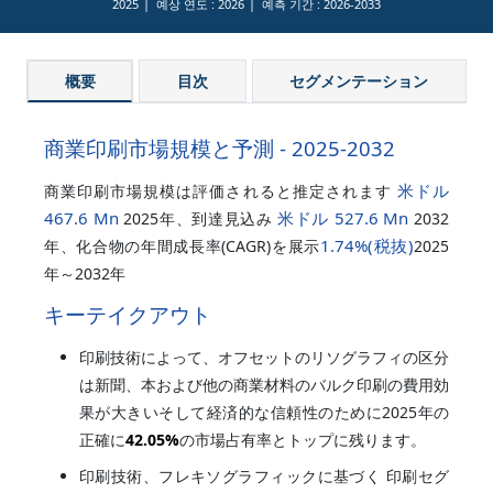
2025
예상 연도 :
2026
예측 기간 :
2026-2033
概要
目次
セグメンテーション
商業印刷市場規模と予測 - 2025-2032
米ドル
商業印刷市場規模は評価されると推定されます
467.6 Mn
米ドル 527.6 Mn
2025年、到達見込み
2032
1.74%
(税抜)
年、化合物の年間成長率(CAGR)を展示
2025
年～2032年
キーテイクアウト
印刷技術によって、オフセットのリソグラフィの区分
は新聞、本および他の商業材料のバルク印刷の費用効
果が大きいそして経済的な信頼性のために2025年の
正確に
42.05%
の市場占有率とトップに残ります。
印刷技術、フレキソグラフィックに基づく 印刷セグ