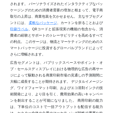
されます。 パーソナライズされたインタラクティブなパッ
ケージングのための消費者需要の増加と相まって、電子商
取引の上昇は、商業包装を欠かせません。 主なサブセグメ
ントには、
柔軟なパッケージ
、カートンを折ることおよび
印刷ラベル
、QRコードと拡張現実の機能の包含から、消
費者の経験とサポートのトレーサビリティを高めるすべて
の利点。 このサージは、物流とマーケティングのためのス
マートパッケージに投資するグローバルブランドによって
さらに増幅されます。
広告セグメントは、パブリックスペースやポイント・オ
ブ・セールスディスプレイにおける物理的な広告の再サー
ジによって駆動される商業印刷市場の見通しの予測期間に
大幅に成長することが期待されます。 デジタルイメージン
グ、ワイドフォーマット印刷、およびエコ溶剤インクの技
術開発により、より目を引く、費用効果の高いキャンペー
ンを創出することが可能になりました。 商用印刷の能力
は、下単位のコストで一括アウトプットを配信する能力
は、セクター全体の企業のマーケティング戦略で重要な柱