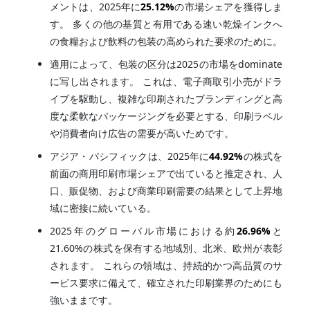
メントは、2025年に
25.12%
の市場シェアを獲得しま
す。 多くの他の基質と有用である速い乾燥インクへ
の食糧および飲料の包装の高められた要求のために。
適用によって、包装の区分は2025の市場をdominate
に写し出されます。 これは、電子商取引小売がドラ
イブを駆動し、複雑な印刷されたブランディングと高
度な柔軟なパッケージングを必要とする、印刷ラベル
や消費者向け広告の需要が高いためです。
アジア・パシフィックは、2025年に
44.92%
の株式を
前面の商用印刷市場シェアで出ていると推定され、人
口、販促物、および商業印刷需要の結果として上昇地
域に密接に続いている。
2025年のグローバル市場における約
26.96%
と
21.60%の株式を保有する地域別、北米、欧州が表彰
されます。 これらの領域は、持続的かつ高品質のサ
ービス要求に備えて、確立された印刷業界のためにも
強いままです。