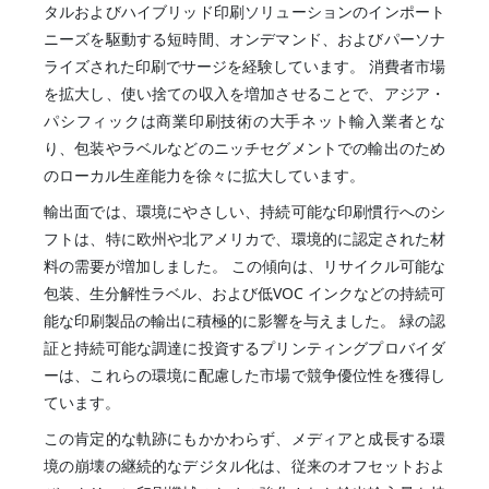
タルおよびハイブリッド印刷ソリューションのインポート
ニーズを駆動する短時間、オンデマンド、およびパーソナ
ライズされた印刷でサージを経験しています。 消費者市場
を拡大し、使い捨ての収入を増加させることで、アジア・
パシフィックは商業印刷技術の大手ネット輸入業者とな
り、包装やラベルなどのニッチセグメントでの輸出のため
のローカル生産能力を徐々に拡大しています。
輸出面では、環境にやさしい、持続可能な印刷慣行へのシ
フトは、特に欧州や北アメリカで、環境的に認定された材
料の需要が増加しました。 この傾向は、リサイクル可能な
包装、生分解性ラベル、および低VOC インクなどの持続可
能な印刷製品の輸出に積極的に影響を与えました。 緑の認
証と持続可能な調達に投資するプリンティングプロバイダ
ーは、これらの環境に配慮した市場で競争優位性を獲得し
ています。
この肯定的な軌跡にもかかわらず、メディアと成長する環
境の崩壊の継続的なデジタル化は、従来のオフセットおよ