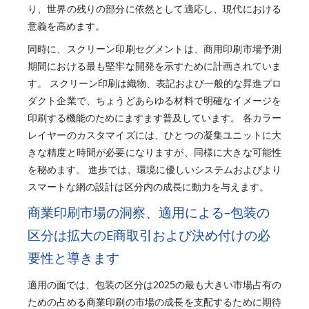
り、世界の残りの部分に依然として適応し、現代における
意義を高めます。
同時に、スクリーン印刷セグメントは、商用印刷市場予測
期間における最も堅牢な開発を示すために計画されていま
す。 スクリーン印刷は織物、表記および一般的な昇進プロ
ダクト企業で、ちょうどあらゆる材料で明確なイメージを
印刷する機能のためにますます普及しています。 各カラー
レイヤーのカスタマイズには、ひとつの凝集ユニットに大
きな精度と時間が必要になりますが、同様に大きな可能性
を秘めます。 進歩では、環境に優しいシステムおよびより
スマートな網の設計は区分内の成長に動力を与えます。
商業印刷市場の洞察、適用による–包装の
区分は拡大のE商取引および決め付けの必
要性と導きます
適用の面では、包装の区分は2025の最も大きい市場占有の
ための占める商業印刷の市場の成長を支配するために期待