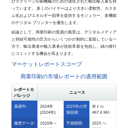
びスクリーン印刷機械のための強化された輸出輸入量を持
っています。 多くのバイヤーはより大きい柔軟性、カスタ
ム化およびエネルギー効率を提供するモジュラー、多機能
のデジタル プリンターを優先します。
結論として、商業印刷の貿易の風景は、デジタルメディア
と持続可能性の圧力からいくつかの制約に直面している一
方で、輸出業者や輸入業者が技術革新を包括し、緑の移行
にコミットする機会が高まります。
マーケットレポートスコープ
商業印刷の市場レポートの適用範囲
レポートカ
ニュース
バレッジ
基礎年:
2024年
2025年の市
米ドル
(2024年)
場規模:
467.6 Mn
履歴データ:
2020年～
予測期間:
2025 へ