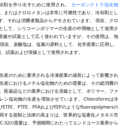
定の冷却剤を作り出すために使用され、
カーボンテトラ塩化物
 メチル塩化物、またはクロロメタンは非常に可燃性であり、冷却剤とし
す、それは消費者製品からデモされています。 現在、クロ
として、シリコーンポリマーの生産の中間物として使用さ
合成の溶媒や試薬として広く使われていますが、その使用は、地
 現在、炭酸塩は、塩素の原料として、化学産業に応用し、
麻酔薬、試薬および溶媒として使用されます。
2の生産のために要求される冷凍産業の成長によって影響され
の生産におけるメチル塩化物のための需要は、その総消費の
た、医薬品などの業界における溶媒として、ポリマー、ファ
塩化物の生産を増加させています。 Chloroformは冷
、PTFE、PFAおよびFEPのようなfluoropolymersの
用に関する規制と法律の高まりは、世界的な塩素化メタネス市
C-32の需要は、予測期間にわたってエンドユース業界から