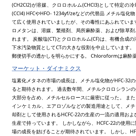
(CH2Cl2)が溶媒、クロロホルム(CHCl3)として特
(CCl4) HFCやHFO- 1234yf/zeなどの代替品
て広く使用されていましたが、その毒性にあふれていま
ロメタンは、溶媒、繁殖剤、局所麻酔薬、および除草剤
れます。 炭酸塩(CT)とクロロホルム(CF)は、有機
下水汚染物質としてCTの大きな役割を中止しています。
郵便切手の透かしを明らかにする。 Chloroformは
マーケット・ダイナミクス
塩素化メタネの市場の成長は、メチル塩化物がHFC-3
ると期待されます。 過去数年間、メチルクロロシラン
大部分を占め、メチルセルロースに厳密に従った。 ま
インケミカル、エアロゾルなどの製造用途として、メチレン
却剤として使用されるHCFC-22の生産の一流の適用およびETFE
生産で持っています。 しかしながら、HCFC-22の使
場の成長を妨げることが期待されています。 しかし、HF