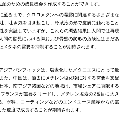
生産のための成長機会を作成することができます。
に至るまで、クロロメタンへの曝露に関連するさまざまな
嘔吐、吐き気を引き起こし、冷蔵液の形で皮膚に触れること
険性を実証していますが、これらの調査結果は人間では再現
人間の胎児における脚および骨盤の変形の危険性はまだあ
したメタネの需要を抑制することが期待されます。
アジアパシフィックは、塩素化したメタニエスにとって最
 また、中国は、過去にメチレン塩化物に対する需要を支配
、日本、南アジア諸国などの地域は、市場シェアに貢献する
、フランスが需要をリードし、メチレン塩素の2番目に大き
品、塗料、コーティングなどのエンドユース業界からの需
した速度で成長することが期待されます。