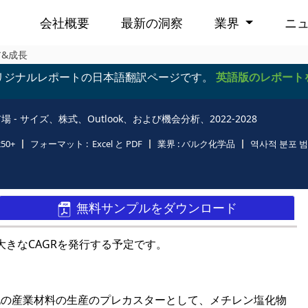
会社概要
最新の洞察
業界
ニ
ア&成長
リジナルレポートの日本語翻訳ページです。
英語版のレポート
- サイズ、株式、Outlook、および機会分析、2022-2028
250+
フォーマット :
Excel と PDF
業界 :
バルク化学品
역사적 분포 범
無料サンプルをダウンロード
に大きなCAGRを発行する予定です。
他の産業材料の生産のプレカスターとして、メチレン塩化物