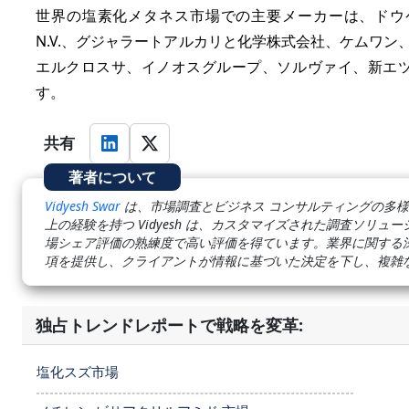
世界の塩素化メタネス市場での主要メーカーは、ドウ
N.V.、グジャラートアルカリと化学株式会社、ケムワン
エルクロスサ、イノオスグループ、ソルヴァイ、新エ
す。
共有
著者について
Vidyesh Swar
は、市場調査とビジネス コンサルティングの多様
上の経験を持つ Vidyesh は、カスタマイズされた調査ソリ
場シェア評価の熟練度で高い評価を得ています。業界に関する
項を提供し、クライアントが情報に基づいた決定を下し、複雑
独占トレンドレポートで戦略を変革:
塩化スズ市場