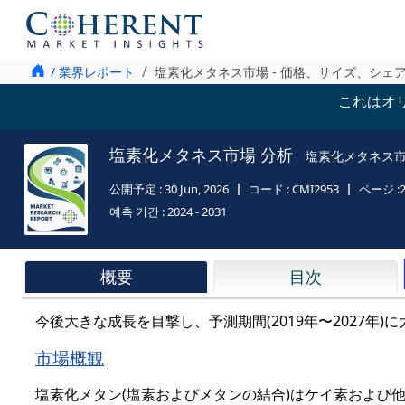
/ 業界レポート
塩素化メタネス市場 - 価格、サイズ、シェ
これはオ
塩素化メタネス市場 分析
塩素化メタネス市場 
公開予定 :
30 Jun, 2026
コード :
CMI2953
ページ :
예측 기간 :
2024 - 2031
概要
目次
今後大きな成長を目撃し、予測期間(2019年〜2027年)
市場概観
塩素化メタン(塩素およびメタンの結合)はケイ素および