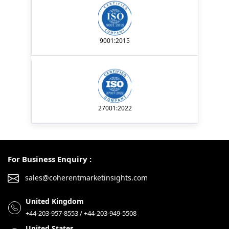
9001:2015
27001:2022
For Business Enquiry :
sales@coherentmarketinsights.com
United Kingdom
+44-203-957-8553 / +44-203-949-5508
United States