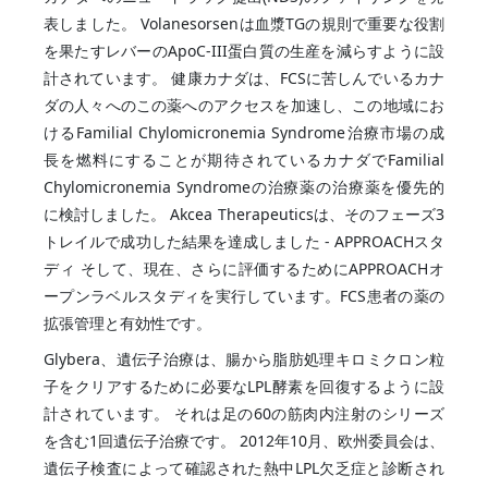
表しました。 Volanesorsenは血漿TGの規則で重要な役割
を果たすレバーのApoC-III蛋白質の生産を減らすように設
計されています。 健康カナダは、FCSに苦しんでいるカナ
ダの人々へのこの薬へのアクセスを加速し、この地域にお
けるFamilial Chylomicronemia Syndrome治療市場の成
長を燃料にすることが期待されているカナダでFamilial
Chylomicronemia Syndromeの治療薬の治療薬を優先的
に検討しました。 Akcea Therapeuticsは、そのフェーズ3
トレイルで成功した結果を達成しました - APPROACHスタ
ディ そして、現在、さらに評価するためにAPPROACHオ
ープンラベルスタディを実行しています。FCS患者の薬の
拡張管理と有効性です。
Glybera、遺伝子治療は、腸から脂肪処理キロミクロン粒
子をクリアするために必要なLPL酵素を回復するように設
計されています。 それは足の60の筋肉内注射のシリーズ
を含む1回遺伝子治療です。 2012年10月、欧州委員会は、
遺伝子検査によって確認された熱中LPL欠乏症と診断され