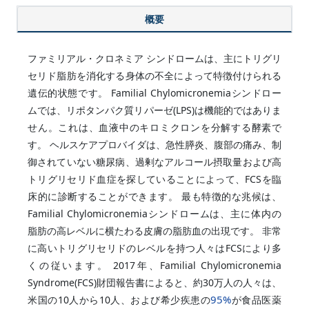
概要
ファミリアル・クロネミア シンドロームは、主にトリグリ
セリド脂肪を消化する身体の不全によって特徴付けられる
遺伝的状態です。 Familial Chylomicronemiaシンドロー
ムでは、リポタンパク質リパーゼ(LPS)は機能的ではありま
せん。これは、血液中のキロミクロンを分解する酵素で
す。 ヘルスケアプロバイダは、急性膵炎、腹部の痛み、制
御されていない糖尿病、過剰なアルコール摂取量および高
トリグリセリド血症を探していることによって、FCSを臨
床的に診断することができます。 最も特徴的な兆候は、
Familial Chylomicronemiaシンドロームは、主に体内の
脂肪の高レベルに横たわる皮膚の脂肪血の出現です。 非常
に高いトリグリセリドのレベルを持つ人々はFCSにより多
くの従います。 2017年、Familial Chylomicronemia
Syndrome(FCS)財団報告書によると、約30万人の人々は、
95%
米国の10人から10人、および希少疾患の
が食品医薬