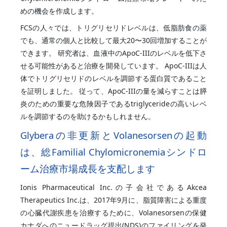
めの機会を作成します。
FCSの人々では、トリグリセリドレベルは、低脂肪食の薬
でも、通常の個人と比較して最大20〜30回増加することが
できます。 研究者は、血液中のApoC-IIIのレベルを低下さ
せる可能性があると治療を開発しています。 ApoC-IIIは人
体でトリグリセリドのレベルを調節する蛋白質であること
を証明しました。 従って、ApoC-IIIの量を減らすことは膵
炎のための重要な危険因子であるtriglycerideの高いレベ
ルを調節するのを助けるかもしれません。
Glyberaの非更新とVolanesorsenの起動
は、総Familial Chylomicronemiaシンドロ
ーム治療市場成長を支配します
Ionis Pharmaceutical Inc.の子会社であるAkcea
Therapeutics Inc.は、2017年9月に、脂質障害による重度
の心臓代謝疾患を治療するために、Volanesorsenの保健
カナダへのニュードラッグ提出(NDS)のファイリングを発