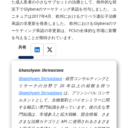
た成人患者の小さなサブセットの治療として、例外的な状
況下でGlyberaのマーケティング承認を付与しました。 ユ
ニキュアは2017年4月、欧州におけるグリベラ遺伝子治療
承認の非更新を発表しました。 欧州におけるGlyberaのマ
ーケティング承認の非更新は、FCSの全体的な市場に影響
を与えることが期待されています。
共有
Ghanshyam Shrivastava
Ghanshyam Shrivastava
- 経営コンサルティングと
リサーチの分野で 20 年以上の経験を持つ
Ghanshyam Shrivastava
は、プリンシパル コンサ
ルタントとして、生物製剤とバイオシミラーに関
する幅広い専門知識を持っています。彼の主な専
門知識は、市場参入と拡大戦略、競合情報、さま
ざまな治療カテゴリと API に使用されるさまざま