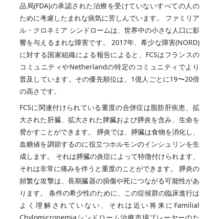
品局(FDA)の承認された治療を受けていないすべての人の
ために考慮したまれな病気に苦しんでいます。 ファミリア
ル・クロネミア シンドロームは、世界中の小さな人口に影
響を与えるまれな障害です。 2017年、希少な障害(NORD)
に対する国家組織による報告によると、FCSはフランスの
コミュニティやNetherlandの特定のコミュニティでより
普及しています。その優先順位は、1億人ごとに19〜20倍
の高さです。
FCSに関連付けられている重度の合併症は脂肪肝疾患、拡
大された肝臓、拡大された脾臓および膵炎を含み、生命を
脅かすことができます。 膵炎では、膵臓は食物を消化し、
血糖値を調節するのに役立つホルモンのインシュリンを生
成します。 それは膵臓の炎症によって特徴付けられます、
それは非常に痛みを伴うと重度のことができます。 膵炎の
頻繁な攻撃は、長期臓器の損傷や死につながる可能性があ
ります。 条件の希少性のために、この症候群の臨床進行は
よく理解されていない、それは近い将来にFamilial
Chylomicronemiaシンドローム治療市場プレーヤーのた