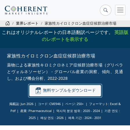
業界レポート
家族性カイロミクロン血症症候群治療市場
これはオリジナルレポートの日本語翻訳ページです。
英語版
のレポートを表示する
家族性カイロミクロン血症症候群治療市場
薬物による家族性キロミクロネミア症候群治療市場（グリベラ
とヴォルネソーゼン） - グローバル産業の洞察、傾向、見通
し、および機会分析、2022-2028
無料サンプルをダウンロード
掲載誌: Jun 2026
コード: CMI946
ページ: 250+
フォーマット: Excel &
Pdf
産業: Pharmaceutical
역사적 분포 범위 :
2020 - 2024
기준 연도 :
2025
예상 연도 :
2026
예측 기간 :
2024 - 2031