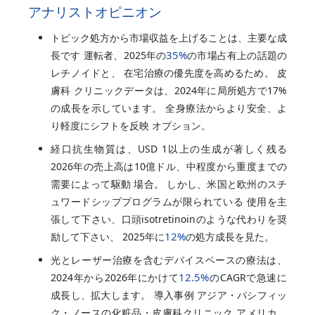
アナリストオピニオン
トピック処方から市場収益を上げることは、主要な成
35%
長です 運転者、2025年の
の市場占有上の話題の
レチノイドと、 在宅治療の優先度を高めるため。 皮
膚科 クリニックデータは、2024年に局所処方で17%
の成長を示しています。 全身療法からより安全、よ
り軽度にシフトを反映 オプション。
経口抗生物質は、USD 1以上の生成が著しく残る
2026年の売上高は10億ドル、中程度から重度までの
需要によって駆動 場合。 しかし、米国と欧州のスチ
ュワードシッププログラムが限られている 使用を主
張して下さい、口頭isotretinoinのような代わりを奨
12%
励して下さい、 2025年に
の処方成長を見た。
光とレーザー治療を含むデバイスベースの療法は、
12.5%
2024年から2026年にかけて
のCAGRで急速に
成長し、拡大します。 導入事例 アジア・パシフィッ
ク・ノースの化粧品・皮膚科クリニック アメリカ、