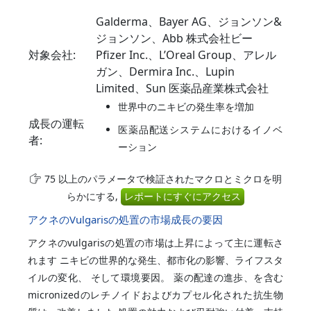
Galderma、Bayer AG、ジョンソン&
ジョンソン、Abb 株式会社ビー
対象会社:
Pfizer Inc.、L’Oreal Group、アレル
ガン、Dermira Inc.、Lupin
Limited、Sun 医薬品産業株式会社
世界中のニキビの発生率を増加
成長の運転
医薬品配送システムにおけるイノベ
者:
ーション
75 以上のパラメータで検証されたマクロとミクロを明
らかにする,
レポートにすぐにアクセス
アクネのVulgarisの処置の市場成長の要因
アクネのvulgarisの処置の市場は上昇によって主に運転さ
れます ニキビの世界的な発生、都市化の影響、ライフスタ
イルの変化、 そして環境要因。 薬の配達の進歩、を含む
micronizedのレチノイドおよびカプセル化された抗生物