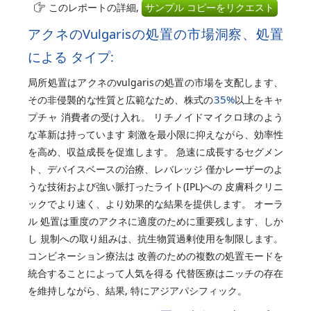
このレポートの詳細,
サンプル コピーをリクエスト
アクネのVulgarisの処置の市場洞察、処置
による タイプ:
局所処置はアクネのvulgarisの処置の市場を支配します、
35%
その非侵襲的な性質と広範なため、株式の
以上をキャ
プチャ 消費者の受け入れ。 リチノイドマイクロ球のよう
な革新は持っています 刺激を最小限に抑えながら、効率性
を高め、収益成長を促進します。 急速に成長するセグメン
ト、デバイスベースの治療、レバレッジ 僅かレーザーのよ
うな技術および強い脈打ったライト(IPL)への 皮膚科クリニ
ックでより速く、より効果的な結果を提供します。 オーラ
ル 処置は重度のアクネに適度のために重要残します、しか
し 規制への取り組みは、抗生物質過剰使用を制限します。
コンビネーション療法は 改善のための複数の処置モードを
統合することによって人気を得る 代替医療はニッチの存在
を維持しながら、結果, 特にアジアパシフィック。