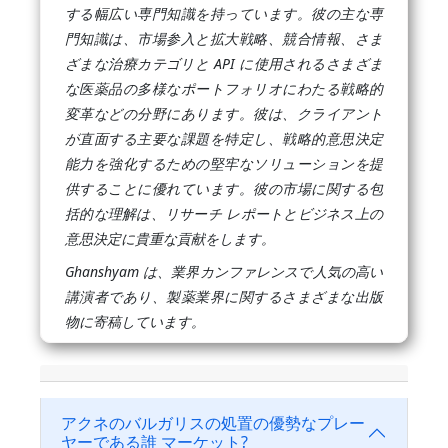
する幅広い専門知識を持っています。彼の主な専
門知識は、市場参入と拡大戦略、競合情報、さま
ざまな治療カテゴリと API に使用されるさまざま
な医薬品の多様なポートフォリオにわたる戦略的
変革などの分野にあります。彼は、クライアント
が直面する主要な課題を特定し、戦略的意思決定
能力を強化するための堅牢なソリューションを提
供することに優れています。彼の市場に関する包
括的な理解は、リサーチ レポートとビジネス上の
意思決定に貴重な貢献をします。
Ghanshyam は、業界カンファレンスで人気の高い
講演者であり、製薬業界に関するさまざまな出版
物に寄稿しています。
アクネのバルガリスの処置の優勢なプレー
ヤーである誰 マーケット?