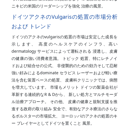
ニキビの米国のリーダーシップを強化 治療の風景。
ドイツアクネのVulgarisの処置の市場分析
および トレンド
ドイツのアクネのvulgarisの処置の市場は安定した成長を
示します、 高度のヘルスケアのインフラ、高い
dermatology サービスによって運転される 浸透し、皮膚
の健康の強い消費者意識。 トピック 処置、特にレチノイ
ドおよび組合せの公式、 非侵襲的のための効力そして忍耐
強い好みによるdominate セラピス レーザーおよび軽い療
法を含む装置ベースの処置、 皮膚科クリニックでは、病態
を増大しています。 市場もメリット ドイツの製薬会社が
革新する連続的なR & Dから、 新しい処方とマルチモーダ
ル治療アプローチ。 その他、 皮膚の健康と規制支援を推
進する政府の取り組み 安全で、有効なアクネ療法のさらな
るボルスターの市場拡大、 ヨーロッパのアクネの処置のキ
ー プレイヤーとしてドイツを置くこと 風景。