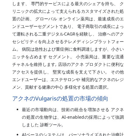
します、 専門的サービスによる最大のシェアを持ち、 ク
リニックの拡大によって支えられるカスタマイズされた処
置の計画、 グローバル オンライン薬局は、最速成長のエ
ンドユーザーセグメントであり、 電子商取引の成長によっ
て運転される二重デジタルCAGRを経験し、 治療へのアク
セシビリティを向上させるテレメディシンプラットフォー
ム。 病院は急性および重症例に食料調達しますが、小さい
ニッチを占めます セグメント。 小売薬局は、重要な流通
チャネルを維持します, 店頭のアクネ プロダクトに便利な
アクセスを提供し、 堅実な成長を支えて下さい。 その他
エンドユーザーは、エステサロンや 補完的なアクネのレジ
メン、貢献する健康の中心 多様化する処置の選択。
アクネのVulgarisの処置の市場の傾向
最近の市場動向は、技術の統合を増加させる アクネ
の処置の生物学は、AI-enabledの採用によって強調
しました 診断ツール。
AIベースのシステムは、パーソナライズされた治療計