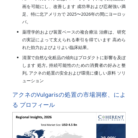
画を可能にし、改善します 成功率および忍耐強い満
足、特に北アメリカで 2025〜2026年の間にヨーロッ
パ。
薬理学的および装置ベースの複合療法 治療は、研究
の実証によって支えられる牽引を得ています 高めら
れた効力およびよりよい臨床結果。
清潔で自然な化粧品の傾向はプロダクトに影響を及ぼ
します 処方, 持続可能性のための消費者の好みと整
列, アクネの処置の安全および環境に優しい原料 ソリ
ューション
アクネのVulgarisの処置の市場洞察、によ
る プロフィール