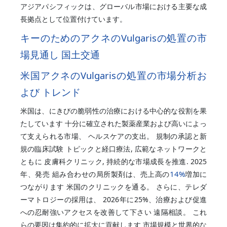
アジアパシフィックは、グローバル市場における主要な成
長拠点として位置付けています。
キーのためのアクネのVulgarisの処置の市
場見通し 国土交通
米国アクネのVulgarisの処置の市場分析お
よび トレンド
米国は、にきびの脆弱性の治療における中心的な役割を果
たしています 十分に確立された製薬産業および高いによっ
て支えられる市場、 ヘルスケアの支出。 規制の承認と新
規の臨床試験 トピックと経口療法, 広範なネットワークと
ともに 皮膚科クリニック, 持続的な市場成長を推進. 2025
14%
年、発売 組み合わせの局所製剤は、売上高の
増加に
つながります 米国のクリニックを通る。 さらに、テレダ
ーマトロジーの採用は、 2026年に25%、治療および促進
への忍耐強いアクセスを改善して下さい 遠隔相談。 これ
らの要因は集約的に拡大に貢献します 市場規模と世界的な