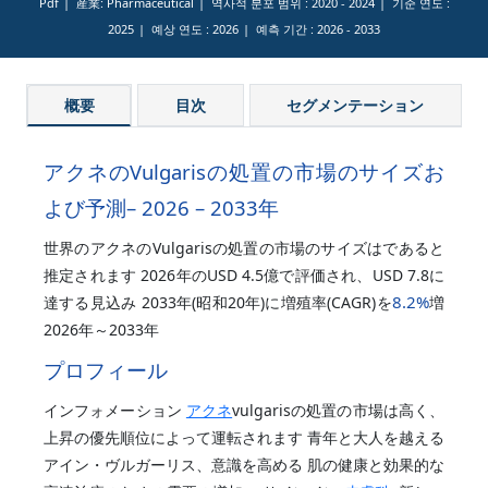
Pdf
産業: Pharmaceutical
역사적 분포 범위 :
2020 - 2024
기준 연도 :
2025
예상 연도 :
2026
예측 기간 :
2026 - 2033
概要
目次
セグメンテーション
アクネのVulgarisの処置の市場のサイズお
よび予測– 2026 – 2033年
世界のアクネのVulgarisの処置の市場のサイズはであると
推定されます 2026年のUSD 4.5億で評価され、USD 7.8に
8.2%
達する見込み 2033年(昭和20年)に増殖率(CAGR)を
増
2026年～2033年
プロフィール
インフォメーション
アクネ
vulgarisの処置の市場は高く、
上昇の優先順位によって運転されます 青年と大人を越える
アイン・ヴルガーリス、意識を高める 肌の健康と効果的な