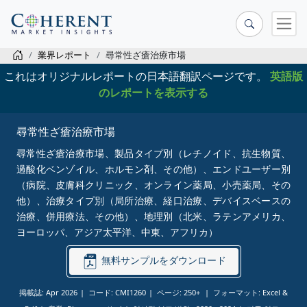
業界レポート
尋常性ざ瘡治療市場
これはオリジナルレポートの日本語翻訳ページです。
英語版
のレポートを表示する
尋常性ざ瘡治療市場
尋常性ざ瘡治療市場、製品タイプ別（レチノイド、抗生物質、
過酸化ベンゾイル、ホルモン剤、その他）、エンドユーザー別
（病院、皮膚科クリニック、オンライン薬局、小売薬局、その
他）、治療タイプ別（局所治療、経口治療、デバイスベースの
治療、併用療法、その他）、地理別（北米、ラテンアメリカ、
ヨーロッパ、アジア太平洋、中東、アフリカ）
無料サンプルをダウンロード
掲載誌: Apr 2026
コード: CMI1260
ページ: 250+
フォーマット: Excel &