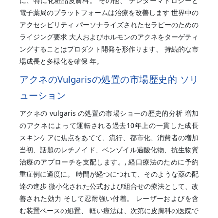
に、特に化粧品皮膚科。 その他、 テレダーマトロジーと
電子薬局のプラットフォームは治療を改善します 世界中の
アクセシビリティ パーソナライズされたセラピーのための
ライジング要求 大人およびホルモンのアクネをターゲティ
ングすることはプロダクト開発を形作ります、 持続的な市
場成長と多様化を確保 年。
アクネのVulgarisの処置の市場歴史的 ソリ
ューション
アクネの vulgaris の処置の市場ショーの歴史的分析 増加
のアクネによって運転される過去10年上の一貫した成長
スキンケアに焦点をあてて、流行、都市化、消費者の増加
当初、話題のレチノイド、ベンゾイル過酸化物、抗生物質
治療のアプローチを支配します。, 経口療法のために予約
重症例に適度に。 時間が経つにつれて、そのような薬の配
達の進歩 微小化された公式および組合せの療法として、改
善された効力 そして忍耐強い付着。 レーザーおよびを含
む装置ベースの処置、 軽い療法は、次第に皮膚科の医院で