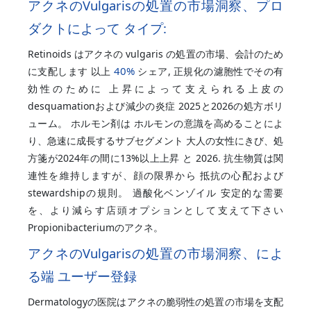
アクネのVulgarisの処置の市場洞察、プロ
ダクトによって タイプ:
Retinoids はアクネの vulgaris の処置の市場、会計のため
40%
に支配します 以上
シェア, 正規化の濾胞性でその有
効性のために 上昇によって支えられる上皮の
desquamationおよび減少の炎症 2025と2026の処方ボリ
ューム。 ホルモン剤は ホルモンの意識を高めることによ
り、急速に成長するサブセグメント 大人の女性にきび、処
方箋が2024年の間に13%以上上昇 と 2026. 抗生物質は関
連性を維持しますが、顔の限界から 抵抗の心配および
stewardshipの規則。 過酸化ベンゾイル 安定的な需要
を、より減らす店頭オプションとして支えて下さい
Propionibacteriumのアクネ。
アクネのVulgarisの処置の市場洞察、によ
る端 ユーザー登録
Dermatologyの医院はアクネの脆弱性の処置の市場を支配