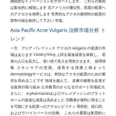
継続的なイノベーションをサポートします。 これらの要因
は集合的に補強します 北アメリカの優位性、高度の処置へ
のアクセスを保障します 世界的なアクネの脆弱性の処置の
競争の端を維持して下さい 市場。
Asia Pacific Acne Vulgaris 治療市場分析 ト
レンド
一方、アジア パシフィック アクネの vulgaris の処置の市
9%
場はあります CAGRが
を上回る最速成長を体験し、 若
者の人口を拡大し、使い捨て収入を増加させます。 採用情
報 スキンケアの意識、成長する浸透と相まって
dermatologyサービスは、有効なアクネの処置のための要
求を高めることです 地域を越えて。 皮膚の健康を促進す
る政府の取り組み 公共教育のさらなるサポート市場拡大.
さらに、 e-pharmaciesおよびテレメディシンのプラット
ホームの急速な成長は高めました 消費者が便利に得ること
を可能にする処置へのアクセシビリティ 局所的、経口的、
およびデバイスベースの治療。 これらの要因は集団的に