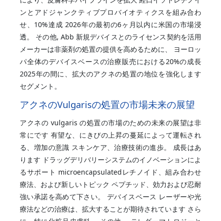
ンとアドジャンクティブプロバイオティクスを組み合わ
せ、10%達成 2026年の最初の6ヶ月以内に米国の市場浸
透。 その他, Abb 新規デバイスとのライセンス契約を活用
メーカーは非薬剤の処置の提供を高めるために、 ヨーロッ
パ全体のデバイスベースの治療販売における20%の成長
2025年の間に、拡大のアクネの処置の地位を強化します
セグメント。
アクネのVulgarisの処置の市場未来の展望
アクネの vulgaris の処置の市場のための未来の展望は非
常にです 有望な、にきびの上昇の蔓延によって運転され
る、増加の意識 スキンケア、治療技術の進歩。 成長はあ
ります ドラッグデリバリーシステムのイノベーションによ
るサポート microencapsulatedレチノイド、組み合わせ
療法、および新しいトピック ペプチッド、効力および忍耐
強い承諾を高めて下さい。 デバイスベース レーザーや光
療法などの治療は、拡大することが期待されています さら