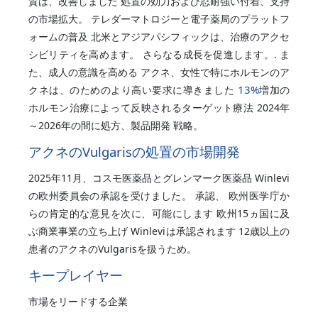
質は、改善しました 処置の効力および忍耐強い付着、支持
の市場拡大。 テレダーマトロジーと電子薬局のプラットフ
ォームの普及 北米とアジアパシフィックは、治療のアクセ
シビリティを高めます。 さらなる成長を促進します。. ま
た、成人の意識を高める アクネ、女性で特にホルモンのア
13%
クネは、のためのより高い要求に導きました
増加の
ホルモン治療によって反映されるターゲット療法 2024年
～2026年の間に処方、製品開発 戦略。
アクネのVulgarisの処置の市場開発
2025年11月、コスモ医薬品とグレンマーク医薬品 Winlevi
の欧州委員会の承認を受けました。 承認、 欧州医学庁か
らの肯定的な意見を次に、可能にします 欧州15ヵ国に及
ぶ商業事業の立ち上げ Winleviは承認されます 12歳以上の
患者のアクネのVulgarisを扱うため。
キープレイヤー
市場をリードする企業