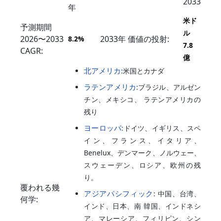
2033
年
米ド
予測期間
ル
2026〜2033
2033年 価値の投射:
8.2%
7.8
CAGR:
億
北アメリカ:
米国とカナダ
ラテンアメリカ:
ブラジル、アルゼン
チン、メキシコ、 ラテンアメリカの
残り
ヨーロッパ:
ドイツ、イギリス、スペ
イン、フランス、イタリア、
Benelux、デンマーク、ノルウェー、
スウェーデン、ロシア、欧州の残
り。
覆われる幾
アジアパシフィック
: 中国、台湾、
何学:
インド、日本、南 韓国、インドネシ
ア、マレーシア、フィリピン、シン