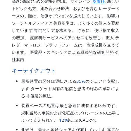
高速治療のための需要の増加。 サインイン
皮膚科
, 新しい
トピック処方、組み合わせ療法、およびを含む レーザーベ
ースの手順は、治療オプションを拡大しています。 影響力
ソーシャルメディアと美容基準は、より多くの個人を奨励
しています 専門的ケアを求める。 さらに、使い捨て収入
の増加、 皮膚科サービスへのアクセスを改善し、拡大 テ
レダーマトロジープラットフォームは、市場成長を支えて
います。 医薬品・スキンケアによる継続的な研究開発 会
社案内
キーテイクアウト
35%
局所処置の区分は運転される
のシェアと支配し
ます ターゲット固有の配信と患者の好みの革新によ
る 非侵襲的療法。
装置ベースの処置は最も急速に成長する区分です、
規制当局の承認および化粧品のプロシージャの上昇に
12%
よって支えられて、
以上のCAGRで。
北米は、最大の地域シェアを保有しています 高度な