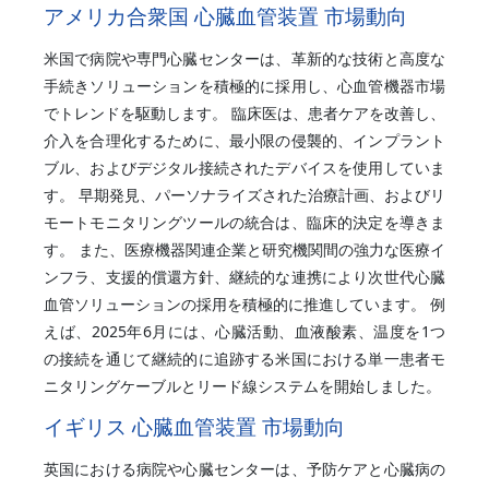
アメリカ合衆国 心臓血管装置 市場動向
米国で病院や専門心臓センターは、革新的な技術と高度な
手続きソリューションを積極的に採用し、心血管機器市場
でトレンドを駆動します。 臨床医は、患者ケアを改善し、
介入を合理化するために、最小限の侵襲的、インプラント
ブル、およびデジタル接続されたデバイスを使用していま
す。 早期発見、パーソナライズされた治療計画、およびリ
モートモニタリングツールの統合は、臨床的決定を導きま
す。 また、医療機器関連企業と研究機関間の強力な医療イ
ンフラ、支援的償還方針、継続的な連携により次世代心臓
血管ソリューションの採用を積極的に推進しています。 例
えば、2025年6月には、心臓活動、血液酸素、温度を1つ
の接続を通じて継続的に追跡する米国における単一患者モ
ニタリングケーブルとリード線システムを開始しました。
イギリス 心臓血管装置 市場動向
英国における病院や心臓センターは、予防ケアと心臓病の