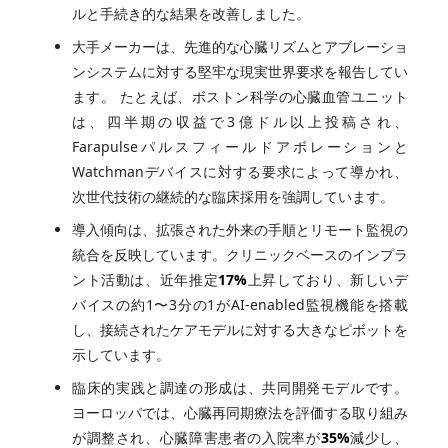
ルと手続き的な結果を改善しました。
大手メーカーは、先進的な心臓リズムとアブレーショ
ンシステムに対する堅牢な現実世界要求を報告してい
ます。 たとえば、ボストン科学の心臓血管ユニット
は、四半期の収益で3億ドル以上投稿され、
Farapulseパルスフィールドアボレーションと
Watchmanデバイスに対する要求によって導かれ、
次世代技術の継続的な臨床採用を強調しています。
導入傾向は、拡張された外来の手順とリモート監視の
統合を反映しています。クリニックベースのインプラ
ント活動は、近年推定
17%
上昇しており、新しいデ
バイスの約1〜3分の1がAI-enabled監視機能を搭載
し、接続されたケアモデルに対する大きなピボットを
示しています。
臨床的実践と調達の形成は、共同開発モデルです。
ヨーロッパでは、心臓再同期療法を評価する取り組み
が調整され、心臓障害患者の入院率が
35%
減少し、