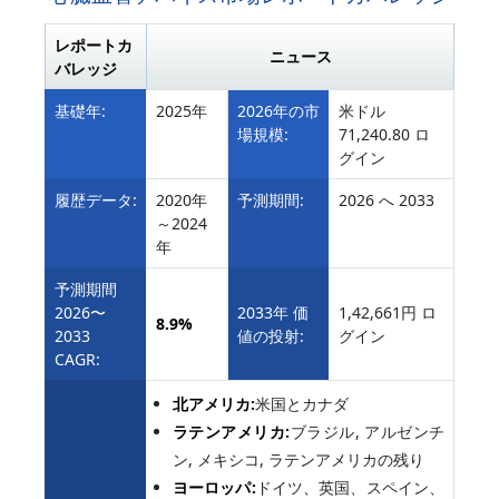
レポートカ
ニュース
バレッジ
基礎年:
2025年
2026年の市
米ドル
場規模:
71,240.80 ロ
グイン
履歴データ:
2020年
予測期間:
2026 へ 2033
～2024
年
予測期間
2026〜
2033年 価
1,42,661円 ロ
8.9%
2033
値の投射:
グイン
CAGR:
北アメリカ:
米国とカナダ
ラテンアメリカ:
ブラジル, アルゼンチ
ン, メキシコ, ラテンアメリカの残り
ヨーロッパ:
ドイツ、英国、スペイン、