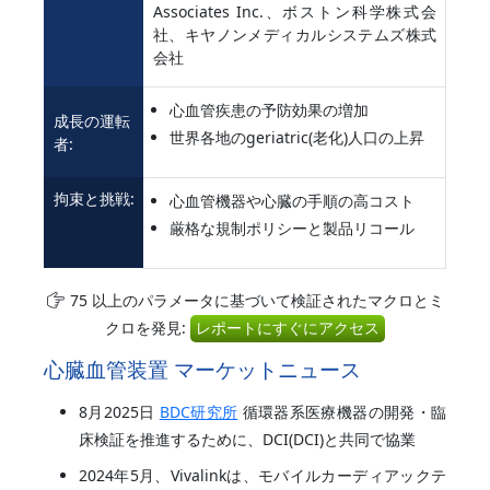
Associates Inc.、ボストン科学株式会
社、キヤノンメディカルシステムズ株式
会社
心血管疾患の予防効果の増加
成長の運転
世界各地のgeriatric(老化)人口の上昇
者:
拘束と挑戦:
心血管機器や心臓の手順の高コスト
厳格な規制ポリシーと製品リコール
75 以上のパラメータに基づいて検証されたマクロとミ
クロを発見:
レポートにすぐにアクセス
心臓血管装置 マーケットニュース
8月2025日
BDC研究所
循環器系医療機器の開発・臨
床検証を推進するために、DCI(DCI)と共同で協業
2024年5月、Vivalinkは、モバイルカーディアックテ