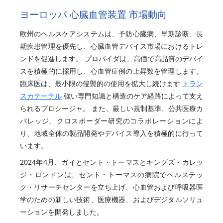
ヨーロッパ 心臓血管装置 市場動向
欧州のヘルスケアシステムは、予防心臓病、早期診断、長
期疾患管理を優先し、心臓血管デバイス市場におけるトレ
ンドを促進します。 プロバイダは、高価で高品質のデバイ
スを積極的に採用し、心血管症例の上昇数を管理します。
臨床医は、最小限の侵襲的の使用を拡大し続けます
トラン
スカテーテル
強い専門知識と構造のケア経路によって支え
られるプロシージャ。 また、厳しい規制基準、公共医療カ
バレッジ、クロスボーダー研究のコラボレーションによ
り、地域全体の製品開発やデバイス導入を積極的に行って
います。
2024年4月、ガイとセント・トーマスとキングズ・カレッ
ジ・ロンドンは、セント・トーマスの病院でヘルステッ
ク・リサーチセンターを立ち上げ、心血管および呼吸器医
学のための新しい技術、医療機器、およびデジタルソリュ
ーションを開発しました。