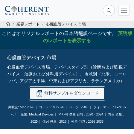
業界レポート
心臓血管デバイス 市場
これはオリジナルレポートの日本語翻訳ページです。
英語版
のレポートを表示する
心臓血管デバイス 市場
心臓血管デバイス市場、デバイスタイプ別（診断および監視デ
バイス、治療および外科用デバイス）、地域別（北米、ヨーロ
ッパ、アジア太平洋、中東およびアフリカ、ラテンアメリカ）
無料サンプルをダウンロード
掲載誌: Mar 2026
コード: CMI5526
ページ: 250+
フォーマット: Excel &
Pdf
産業: Medical Devices
역사적 분포 범위 :
2020 - 2024
기준 연도 :
2025
예상 연도 :
2026
예측 기간 :
2026-2033