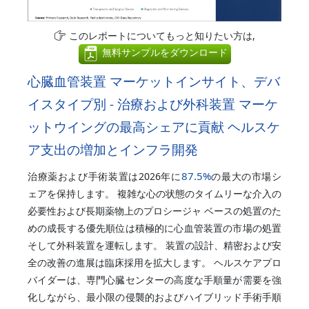
このレポートについてもっと知りたい方は,
無料サンプルをダウンロード
心臓血管装置 マーケットインサイト、デバ
イスタイプ別 - 治療および外科装置 マーケ
ットウイングの最高シェアに貢献 ヘルスケ
ア支出の増加とインフラ開発
87.5%
治療薬および手術装置は2026年に
の最大の市場シ
ェアを保持します。 複雑な心の状態のタイムリーな介入の
必要性および長期薬物上のプロシージャ ベースの処置のた
めの成長する優先順位は積極的に心血管装置の市場の処置
そして外科装置を運転します。 装置の設計、精密および安
全の改善の進展は臨床採用を拡大します。 ヘルスケアプロ
バイダーは、専門心臓センターの高度な手順量が需要を強
化しながら、最小限の侵襲的およびハイブリッド手術手順