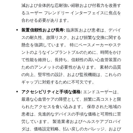
減および全体的な忍耐強い経験および付着力を改善す
るユーザー フレンドリー インターフェイスに焦点を
合わせる必要があります。
装置信頼性および長寿:
臨床医および患者は、デバイ
スの耐久性、故障リスク、および頻繁な交換に関する
懸念を強調しています。 特にペースメーカーやステ
ントのようなインプラントブルのために、時間をかけ
て性能を維持し、長持ち、信頼性の高い心血管装置の
ためのアンメットの必要性があります。 素材の品質
の向上、堅牢性の設計、および監視機能は、これらの
ギャップに対処するために不可欠です。
アクセシビリティと手頃な価格:
エンドユーザーは、
最適な心血管ケアの障壁として、頻繁に高コストと限
られたアクセスを食い込みます。 保存された地域の
患者は、先進的なデバイスの手頃な価格と可用性に苦
労しています。 製造業者およびヘルスケアプロバイ
ダは、価格設定戦略、払い戻しのカバレッジ、および