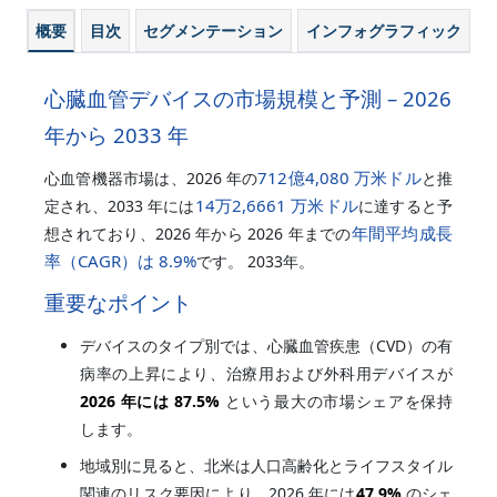
概要
目次
セグメンテーション
インフォグラフィック
心臓血管デバイスの市場規模と予測 – 2026
年から 2033 年
712億4,080 万米ドル
心血管機器市場は、2026 年の
と推
14万2,6661 万米ドル
定され、2033 年には
に達すると予
年間平均成長
想されており、2026 年から 2026 年までの
率（CAGR）は
8.9%
です。 2033年。
重要なポイント
デバイスのタイプ別では、心臓血管疾患（CVD）の有
病率の上昇により、治療用および外科用デバイスが
2026 年には
87.5%
という最大の市場シェアを保持
します。
地域別に見ると、北米は人口高齢化とライフスタイル
関連のリスク要因により、2026 年には
47.9%
のシェ