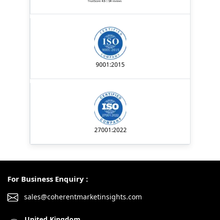
9001:2015
27001:2022
For Business Enquiry :
sales@coherentmarketinsights.com
United Kingdom