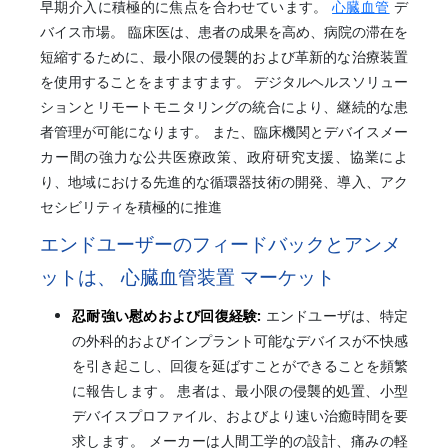
早期介入に積極的に焦点を合わせています。
心臓血管
デ
バイス市場。 臨床医は、患者の成果を高め、病院の滞在を
短縮するために、最小限の侵襲的および革新的な治療装置
を使用することをますますます。 デジタルヘルスソリュー
ションとリモートモニタリングの統合により、継続的な患
者管理が可能になります。 また、臨床機関とデバイスメー
カー間の強力な公共医療政策、政府研究支援、協業によ
り、地域における先進的な循環器技術の開発、導入、アク
セシビリティを積極的に推進
エンドユーザーのフィードバックとアンメ
ットは、 心臓血管装置 マーケット
忍耐強い慰めおよび回復経験:
エンドユーザは、特定
の外科的およびインプラント可能なデバイスが不快感
を引き起こし、回復を延ばすことができることを頻繁
に報告します。 患者は、最小限の侵襲的処置、小型
デバイスプロファイル、およびより速い治癒時間を要
求します。 メーカーは人間工学的の設計、痛みの軽