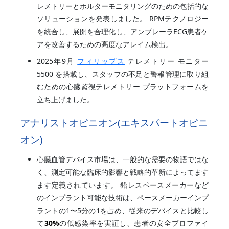
レメトリーとホルターモニタリングのための包括的な
ソリューションを発表しました。 RPMテクノロジー
を統合し、展開を合理化し、アンブレーラECG患者ケ
アを改善するための高度なアレイム検出。
2025年9月
フィリップス
テレメトリー モニター
5500 を搭載し、スタッフの不足と警報管理に取り組
むための心臓監視テレメトリー プラットフォームを
立ち上げました。
アナリストオピニオン(エキスパートオピニ
オン)
心臓血管デバイス市場は、一般的な需要の物語ではな
く、測定可能な臨床的影響と戦略的革新によってます
ます定義されています。 鉛レスペースメーカーなど
のインプラント可能な技術は、ペースメーカーインプ
ラントの1〜5分の1を占め、従来のデバイスと比較し
て
30%
の低感染率を実証し、患者の安全プロファイ