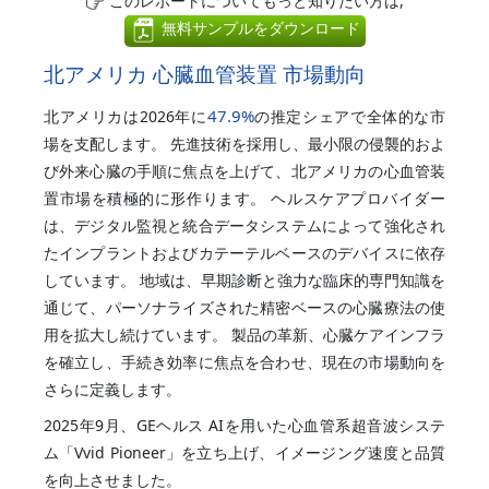
このレポートについてもっと知りたい方は,
無料サンプルをダウンロード
北アメリカ 心臓血管装置 市場動向
47.9%
北アメリカは2026年に
の推定シェアで全体的な市
場を支配します。 先進技術を採用し、最小限の侵襲的およ
び外来心臓の手順に焦点を上げて、北アメリカの心血管装
置市場を積極的に形作ります。 ヘルスケアプロバイダー
は、デジタル監視と統合データシステムによって強化され
たインプラントおよびカテーテルベースのデバイスに依存
しています。 地域は、早期診断と強力な臨床的専門知識を
通じて、パーソナライズされた精密ベースの心臓療法の使
用を拡大し続けています。 製品の革新、心臓ケアインフラ
を確立し、手続き効率に焦点を合わせ、現在の市場動向を
さらに定義します。
2025年9月、GEヘルス AIを用いた心血管系超音波システ
ム「Vvid Pioneer」を立ち上げ、イメージング速度と品質
を向上させました。