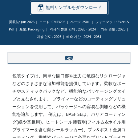
無料サンプルをダウンロード
掲載誌: Jun 2026
コード: CMI3295
ページ: 250+
フォーマット: Excel &
Pdf
産業: Packaging
역사적 분포 범위 :
2020 - 2024
기준 연도 :
2025
예상 연도 :
2026
예측 기간 :
2024 - 2031
概要
包装タイプは、簡単な開口部や圧力に敏感なリクロージャ
などのさまざまな追加機能を提供しています。柔軟なポー
チやスティックパックなど、機能的なパッケージングタイ
プと見なされます。 プライマーなどのコーティングソリュ
ーションを使用して、パッケージへの容易な剥離などの機
能を追加します。 例えば、BASF SEは、バリアコーティン
グ(紙や基板用)、ヒートシール接着剤(フィルム&ホイル用
プライマーを含む熱シールラッカー)、プレ&ポスト金属コ
ーティング、機能性パッケージに必要なプリントプライマ