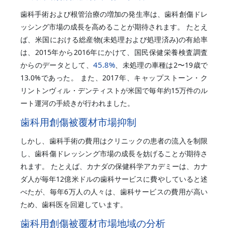
歯科手術および根管治療の増加の発生率は、歯科創傷ドレ
ッシング市場の成長を高めることが期待されます。 たとえ
ば、米国における総産物(未処理および処理済み)の有給率
は、2015年から2016年にかけて、国民保健栄養検査調査
45.8%
からのデータとして、
、未処理の車種は2〜19歳で
13.0%であった。 また、2017年、キャップストーン・ク
リントンヴィル・デンティストが米国で毎年約15万件のル
ート運河の手続きが行われました。
歯科用創傷被覆材市場抑制
しかし、歯科手術の費用はクリニックの患者の流入を制限
し、歯科傷ドレッシング市場の成長を妨げることが期待さ
れます。 たとえば、カナダの保健科学アカデミーは、カナ
ダ人が毎年12億米ドルの歯科サービスに費やしていると述
べたが、毎年6万人の人々は、歯科サービスの費用が高い
ため、歯科医を回避しています。
歯科用創傷被覆材市場地域の分析