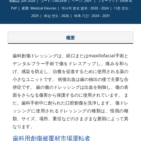
掲載誌: Jun 2026
コード: CMI2436
ページ: 250+
フォーマット: Excel &
Pdf
産業: Medical Devices
역사적 분포 범위 :
2020 - 2024
기준 연도 :
2025
예상 연도 :
2026
예측 기간 :
2024 - 2031
概要
歯科創傷ドレッシングは、経口またはmaxillofacial手術と
デンタルブラー手術で傷をドレスアップし、痛みを和ら
げ、感染を防止し、治癒を促進するために使用される薬の
小さなユニットです。 術後出血は歯の抽出の後で主要な合
併症です。 歯の傷のドレッシングは出血を制御し、傷の表
面をさらなる傷害から保護するのに使用されています。 ま
た、歯科手術中に創られた口腔創傷を洗浄します。 傷ドレ
ッシングに使用されるドレッシングの種類は、怪我の種
類、サイズ、場所、重症などのさまざまな要因によって異
なります。
歯科用創傷被覆材市場運転者