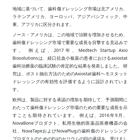
地域に基づいて、歯科傷ドレッシング市場は北アメリカ、
ラテンアメリカ、ヨーロッパ、アジアパシフィック、中
東、アフリカに区分されます。
ノース・アメリカは、この地域で治験を増加させるため、
歯科傷ドレッシング市場で重要な成長を目撃する見込みで
す。 例えば、2017年、Medtech Startup Axio
Biosolutionsは、経口抗血小板薬の患者におけるaxiostat
歯科治療薬の臨床試験の肯定的な結果を発表しました。 研
究は、ポスト抽出方法のためのAxiostat歯科ヘモスタット
ドレッシングの有効性を評価するように設計されていま
す。
欧州は、製品に対する承認の増加を期待して、予測期間に
わたって歯科傷ドレッシング市場のための重要な成長を示
すことも期待されています。 例えば、2016年9月、
NovaBoneプロダクト、私用生物的医薬品医療機器の会
社、NovaTapeおよびNovaPlugの歯科傷のドレッシング
プロダクトのためのEUのセリウムの印の承認を、受けまし