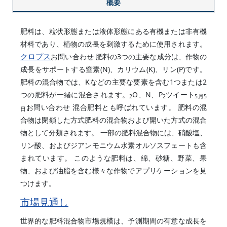
概要
肥料は、粒状形態または液体形態にある有機または非有機
材料であり、植物の成長を刺激するために使用されます。
クロプス
お問い合わせ 肥料の3つの主要な成分は、作物の
成長をサポートする窒素(N)、カリウム(K)、リン(P)です。
肥料の混合物では、Kなどの主要な要素を含む1つまたは2
つの肥料が一緒に混合されます。
O、N、P
ツイート
2
2
5月5
お問い合わせ 混合肥料とも呼ばれています。 肥料の混
日
合物は閉鎖した方式肥料の混合物および開いた方式の混合
物として分類されます。 一部の肥料混合物には、硝酸塩、
リン酸、およびジアンモニウム水素オルソスフェートも含
まれています。 このような肥料は、綿、砂糖、野菜、果
物、および油脂を含む様々な作物でアプリケーションを見
つけます。
市場見通し
世界的な肥料混合物市場規模は、予測期間の有意な成長を