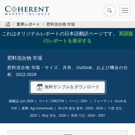
業界レポート
肥料混合物 市場
これはオリジナルレポートの日本語翻訳ページです。
英語版
のレポートを表示する
肥料混合物 市場
肥料混合物 市場 - サイズ、共有、Outlook、および機会の分
析、2022-2028
無料サンプルをダウンロード
掲載誌: Jun 2026
コード: CMI2739
ページ: 250+
フォーマット: Excel &
Pdf
産業: Agrochemicals
역사적 분포 범위 :
2020 - 2024
기준 연도 :
2025
예상 연도 :
2026
예측 기간 :
2024 - 2031