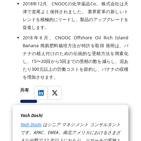
2018年12月、CNOOCの化学薬品Co.、株式会社は天
津で首尾よく保持されました。 業界変革の新しいト
レンドを積極的にリードし、製品のアップグレードを
促進します。
2018年6月、CNOOC Offshore Oil Rich Island
Banana 簡易肥料栽培方法が特許を取得 発明は、バ
ナナの植え付けのための伝統的な受精方法を簡素化
し、15〜20回から5回までの受精の数を減らし、泥あ
たり300元以上の労働コストを節約し、バナナの収穫
を増加させます。
共有
Yash Doshi
Yash Doshi
はシニア マネジメント コンサルタント
です。APAC、EMEA、南北アメリカにおけるさまざ
まな分野で 12 年以上にわたり、リサーチの実施と