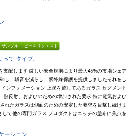
ン
サンプル コピーをリクエスト
って タイプ:
を支配します 厳しい安全規則により最大
45%
の市場シェア
粉砕し、騒音を減らし、紫外線保護を提供しましたそれをし
 インフォメーション 上塗を施してあるガラス セグメント
、熱反射、およびのための増加された要求 特に電気および
和されたガラスは側面のための安定した要求を目撃し続けま
 そして他の専門ガラス プロダクトはニッチの塗布に焦点を
ケーション