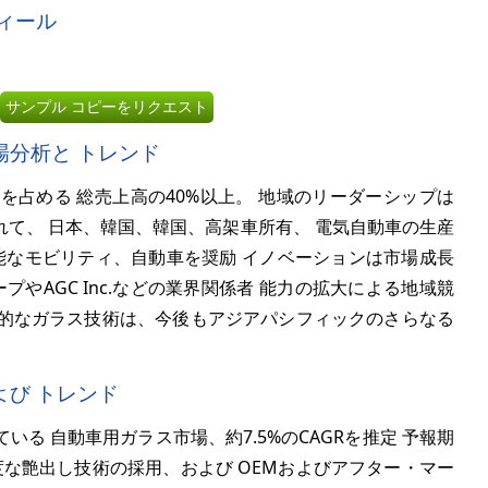
ィール
サンプル コピーをリクエスト
分析と トレンド
を占める 総売上高の
40%
以上。 地域のリーダーシップは
て、 日本、韓国、韓国、高架車所有、 電気自動車の生産
能なモビリティ、自動車を奨励 イノベーションは市場成長
やAGC Inc.などの業界関係者 能力の拡大による地域競
先進的なガラス技術は、今後もアジアパシフィックのさらなる
び トレンド
ている 自動車用ガラス市場、約
7.5%
のCAGRを推定 予報期
度な艶出し技術の採用、および OEMおよびアフター・マー