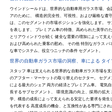
ウインドシールドは、世界的な自動車用ガラス市場、会
アのために、 構造的完全性、可視性、および厳格な遵守 自動
は、このセグメントの市場ポジションを強化します。 サ
を表します、 プレミアム車の特徴、高められた美学のた
とリアウィンドウが続く 健全な需要の増加によって支え
および高められた乗客の慰め。 その他 特別なガラス 
な車でシステム、役立つニッチの条件 セグメント。
世界の自動車ガラス市場の洞察、車による タイ
スタッフ 車は支えられる世界的な自動車ガラス市場を支
のアフター・マーケットの取り替えのセクター。 セグメ
による最大のシェア 両方の経済とプレミアム車。 電気自
長するサブセグメント、 環境意識の向上、採用の拡大 
学、構造の成長によって支えられる安定した要求を発生し
を代表する 高度成長の機会、と互換性がある専門にされ