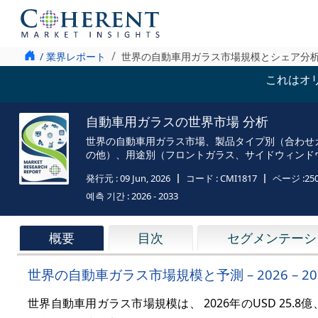
/ 業界レポート
世界の自動車用ガラス市場規模とシェア分
これはオ
自動車用ガラスの世界市場 分析
世界の自動車用ガラス市場、製品タイプ別（合わせ
の他）、用途別（フロントガラス、サイドウィンド
発行元 :
09 Jun, 2026
コード :
CMI1817
ページ :
25
예측 기간 :
2026 - 2033
概要
目次
セグメンテーシ
世界の自動車ガラス市場規模と予測 – 2026 – 20
世界自動車用ガラス市場規模は、 2026年のUSD 25.8億、