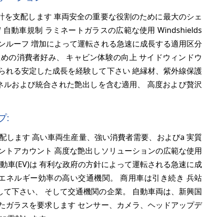
計を支配します 車両安全の重要な役割のために最大のシェ
車規制 ラミネートガラスの広範な使用 Windshields
ンルーフ 増加によって運転される急速に成長する適用区分
めの消費者好み、 キャビン体験の向上 サイドウィンドウ
られる安定した成長を経験して下さい 絶縁材、紫外線保護
パネルおよび統合された艶出しを含む適用、 高度および贅沢
プ:
配します 高い車両生産量、強い消費者需要、およびa 実質
ントアカウント 高度な艶出しソリューションの広範な使用
動車(EV)は 有利な政府の方針によって運転される急速に成
エネルギー効率の高い交通機関。 商用車は引き続き 兵站
て下さい、 そして交通機関の企業。 自動車両は、新興国
たガラスを要求します センサー、カメラ、ヘッドアップデ