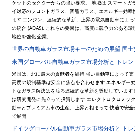
ケットのセクターからの強い要求。 地域は スマートガ
イ対応のフロントガラス、音響ガラス、エネルギー効率性
ます エンジン、連続的な革新、上昇の電気自動車によって支
の統合 (ADAS). これらの要因は、高度に競争力のあ
地位を強化 企業。
世界の自動車ガラス市場キーのための展望 国土
米国グローバル自動車ガラス市場分析と トレン
米国は、北に最大の貢献者を維持 強い自動車によって支
高度の規制基準は安全に焦点を合わせます エネルギー効
トなガラス解決はを渡る連続的な革新を奨励しています 業界。 AG
は研究開発に先立って投資します エレクトロクロミック
動車とプレミアム車の生産、上昇と相まって 快適で安全
で展開
ドイツグローバル自動車ガラス市場分析と トレ