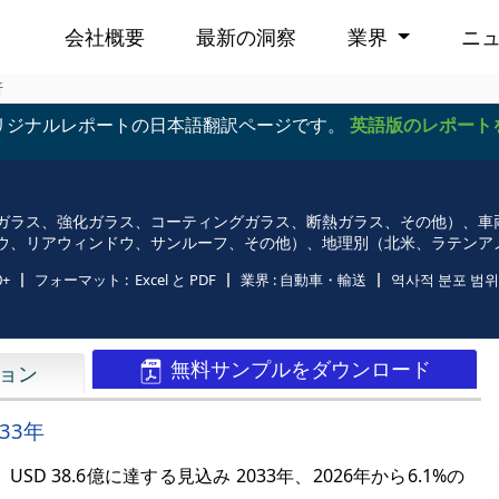
会社概要
最新の洞察
業界
ニ
析
リジナルレポートの日本語翻訳ページです。
英語版のレポート
ガラス、強化ガラス、コーティングガラス、断熱ガラス、その他）、車
ウ、リアウィンドウ、サンルーフ、その他）、地理別（北米、ラテンア
0+
フォーマット :
Excel と PDF
業界 :
自動車・輸送
역사적 분포 범위 
無料サンプルをダウンロード
ョン
33年
USD 38.6億に達する見込み 2033年、2026年から
6.1%
の