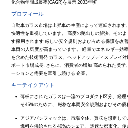
化合物年間成長率(CAGR)を展示 2033年頃
プロフィール
自動車ガラス市場は上昇車の生産によって運転されます、
快適性を重視しています。 高度の艶出しの解決、そのよ
す採用されます 厳しい安全規則および占める保護を改善
車両の人気度が高まっています。 軽量でエネルギー効率
を含めた技術開発 ガラス、ヘッドアップディスプレイ対
ポート市場成長. さらに、消費者の増加 高められた美
ーションと需要を牽引し続ける 企業。
キーテイクアウト
薄板にされたガラスは一流のプロダクト区分、経理
そ
45%
のために、 厳格な車両安全規則およびその優
アジアパシフィックは、市場全体、買収を想定して
燃料を供給される
40%
のシェア、 迅速な都市化、使