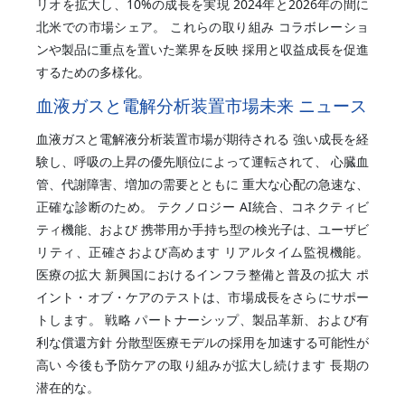
リオを拡大し、10%の成長を実現 2024年と2026年の間に
北米での市場シェア。 これらの取り組み コラボレーショ
ンや製品に重点を置いた業界を反映 採用と収益成長を促進
するための多様化。
血液ガスと電解分析装置市場未来 ニュース
血液ガスと電解液分析装置市場が期待される 強い成長を経
験し、呼吸の上昇の優先順位によって運転されて、 心臓血
管、代謝障害、増加の需要とともに 重大な心配の急速な、
正確な診断のため。 テクノロジー AI統合、コネクティビ
ティ機能、および 携帯用か手持ち型の検光子は、ユーザビ
リティ、正確さおよび高めます リアルタイム監視機能。
医療の拡大 新興国におけるインフラ整備と普及の拡大 ポ
イント・オブ・ケアのテストは、市場成長をさらにサポー
トします。 戦略 パートナーシップ、製品革新、および有
利な償還方針 分散型医療モデルの採用を加速する可能性が
高い 今後も予防ケアの取り組みが拡大し続けます 長期の
潜在的な。