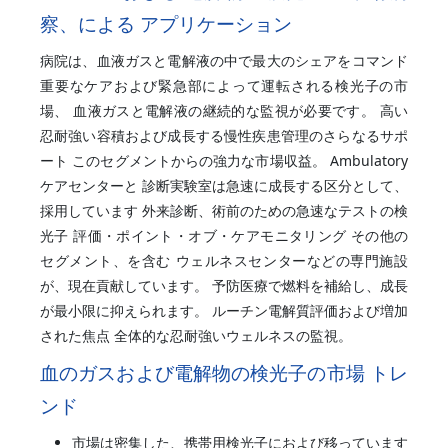
察、による アプリケーション
病院は、血液ガスと電解液の中で最大のシェアをコマンド
重要なケアおよび緊急部によって運転される検光子の市
場、 血液ガスと電解液の継続的な監視が必要です。 高い
忍耐強い容積および成長する慢性疾患管理のさらなるサポ
ート このセグメントからの強力な市場収益。 Ambulatory
ケアセンターと 診断実験室は急速に成長する区分として、
採用しています 外来診断、術前のための急速なテストの検
光子 評価・ポイント・オブ・ケアモニタリング その他の
セグメント、を含む ウェルネスセンターなどの専門施設
が、現在貢献しています。 予防医療で燃料を補給し、成長
が最小限に抑えられます。 ルーチン電解質評価および増加
された焦点 全体的な忍耐強いウェルネスの監視。
血のガスおよび電解物の検光子の市場 トレ
ンド
市場は密集した、携帯用検光子におよび移っています