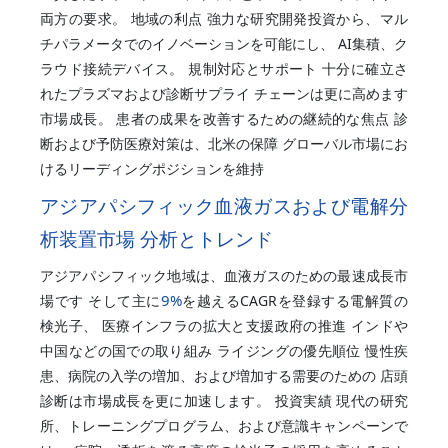
両方の要求。 地域の利点 強力な研究開発投資から、マル
チパラメータでのイノベーションを可能にし、 AI集積、ク
ラウド接続デバイス。 規制対応とサポート 十分に確立さ
れたプラズマおよび診断サプライ チェーンは更に高めます
市場成長。 患者の成果を改善するための継続的な焦点 診
断および予防医療対策は、北米の保障 グローバル市場にお
けるリーディングポジションを維持
アジアパシフィック血液ガスおよび電解分
析装置市場 分析とトレンド
アジアパシフィック地域は、血液ガスのための最速成長市
9%
場です そして主に
を越えるCAGRを登録する電解質の
検光子、 医療インフラの拡大と支援政府の推進 インドや
中国などの国での取り組み ライジングの優先順位 慢性疾
患、病院の入学の増加、および増加する需要のための 店頭
診断は市場成長を更に加速します。 投資実績 現代の研究
所、トレーニングプログラム、および意識キャンペーンで