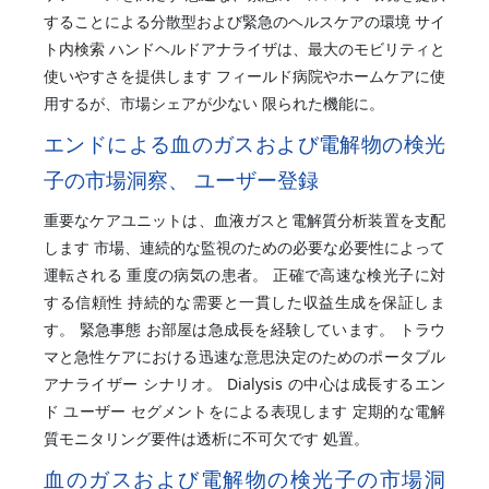
することによる分散型および緊急のヘルスケアの環境 サイ
ト内検索 ハンドヘルドアナライザは、最大のモビリティと
使いやすさを提供します フィールド病院やホームケアに使
用するが、市場シェアが少ない 限られた機能に。
エンドによる血のガスおよび電解物の検光
子の市場洞察、 ユーザー登録
重要なケアユニットは、血液ガスと電解質分析装置を支配
します 市場、連続的な監視のための必要な必要性によって
運転される 重度の病気の患者。 正確で高速な検光子に対
する信頼性 持続的な需要と一貫した収益生成を保証しま
す。 緊急事態 お部屋は急成長を経験しています。 トラウ
マと急性ケアにおける迅速な意思決定のためのポータブル
アナライザー シナリオ。 Dialysis の中心は成長するエン
ド ユーザー セグメントをによる表現します 定期的な電解
質モニタリング要件は透析に不可欠です 処置。
血のガスおよび電解物の検光子の市場洞