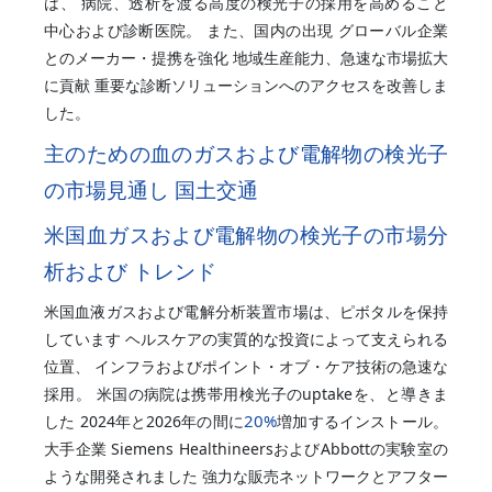
は、 病院、透析を渡る高度の検光子の採用を高めること
中心および診断医院。 また、国内の出現 グローバル企業
とのメーカー・提携を強化 地域生産能力、急速な市場拡大
に貢献 重要な診断ソリューションへのアクセスを改善しま
した。
主のための血のガスおよび電解物の検光子
の市場見通し 国土交通
米国血ガスおよび電解物の検光子の市場分
析および トレンド
米国血液ガスおよび電解分析装置市場は、ピボタルを保持
しています ヘルスケアの実質的な投資によって支えられる
位置、 インフラおよびポイント・オブ・ケア技術の急速な
採用。 米国の病院は携帯用検光子のuptakeを、と導きま
20%
した 2024年と2026年の間に
増加するインストール。
大手企業 Siemens HealthineersおよびAbbottの実験室の
ような開発されました 強力な販売ネットワークとアフター