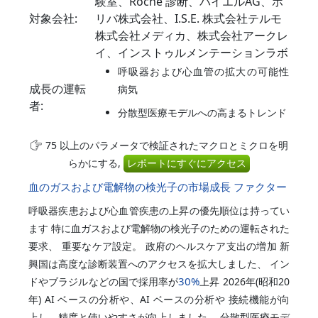
験室、Roche 診断、バイエルAG、ホ
対象会社:
リバ株式会社、I.S.E. 株式会社テルモ
株式会社メディカ、株式会社アークレ
イ、インストゥルメンテーションラボ
呼吸器および心血管の拡大の可能性
成長の運転
病気
者:
分散型医療モデルへの高まるトレンド
75 以上のパラメータで検証されたマクロとミクロを明
らかにする,
レポートにすぐにアクセス
血のガスおよび電解物の検光子の市場成長 ファクター
呼吸器疾患および心血管疾患の上昇の優先順位は持ってい
ます 特に血ガスおよび電解物の検光子のための運転された
要求、 重要なケア設定。 政府のヘルスケア支出の増加 新
興国は高度な診断装置へのアクセスを拡大しました、 イン
30%
ドやブラジルなどの国で採用率が
上昇 2026年(昭和20
年) AI ベースの分析や、AI ベースの分析や 接続機能が向
上し、精度と使いやすさが向上しました。 分散型医療モデ