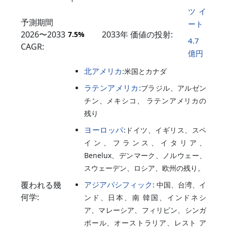
ツイ
予測期間
ート
2026〜2033
2033年 価値の投射:
7.5%
4.7
CAGR:
億円
北アメリカ:
米国とカナダ
ラテンアメリカ:
ブラジル、アルゼン
チン、メキシコ、 ラテンアメリカの
残り
ヨーロッパ:
ドイツ、イギリス、スペ
イン、フランス、イタリア、
Benelux、デンマーク、ノルウェー、
スウェーデン、ロシア、欧州の残り。
覆われる幾
アジアパシフィック
: 中国、台湾、イ
何学:
ンド、日本、南 韓国、インドネシ
ア、マレーシア、フィリピン、シンガ
ポール、オーストラリア、レスト ア