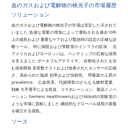
血のガスおよび電解物の検光子の市場履歴
ソリューション
血のガスおよび電解物の検光子の市場は安定した示されて
いました 急速な需要の増加によって運転される過去10年
上の成長および 重要なケアおよび緊急時の設定の正確な診
断ツール。 特に病院および実験室のインフラの拡張、 北
アメリカおよびヨーロッパは、ベンチトップの広範な採用
を支えました ポータブルアナライザ。 自動化されたを含
む技術開発 多変数テストおよび改善されたセンサーの正確
さ、高められた臨床 効率および信頼性。 呼吸器の上昇の
prevalence、 心血管系、代謝障害のさらなる燃料需要。
戦略 大手選手による投資、コラボレーション、製品イノベ
ーション Siemens HealthineersおよびAbbottの実験室の
ような市場に貢献しました 継続的なグローバル成長の基盤
を確立する成熟。
ソース