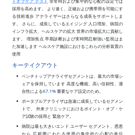
トオブケア テスト
非常時および集中的な心配の設定では
採用を高めます。 より速く、正確および携帯用を可能にす
る技術進歩 アナライザーはさらなる成長をサポートしま
す。 さらに、成長しているエイジング 人口増加、病院の
インフラ拡大、ヘルスケアの拡大 世界の市場拡大に貢献し
ます。 増加焦点 早期診断および実時間忍耐強い監視はま
た加速します ヘルスケア施設におけるこれらの分析装置の
使用
キーテイクアウト
ベンチトップアナライザセグメントは、最大の市場シ
ェアを保持しています 高度な機能、高い信頼性、適
67.1%
合性による
重要なケア設定のため。
ポータブルアナライザは急速に成長しているセグメン
トで、 外来クリニックにおけるポイント・オブ・ケ
ア試験の採用と 緊急ケア。
病院は最も大きいエンド ユーザー セグメント、恩恵
から 広範囲にわたる使用の集中的な心配の単位