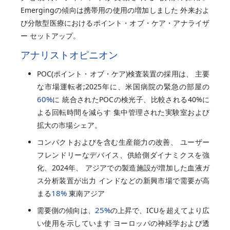
Emergingの傾向は携帯用の使用の増加しました 外来およ
び分散型医療におけるポイント・オブ・ケア・アナライザ
ー セットアップ。
アナリストオピニオン
POC(ポイント・オブ・ケア)検査装置の採用は、 主要
な市場運転者;2025年に、米国病院の緊急の部屋の
60%
に 統合されたPOCの検光子、比較される40%に
よる回転時間を減らす 集中管理された実験室および
拡大の市場シェア。
コンパクトおよびを含む生産能力の改善、 ユーザー
フレンドリーなデバイス、供給側ダイナミクスを強
化、2024年、 アジアでの製造施設が増加した血液ガ
ス分析装置が出力 インドなどの新興市場で需要が高
18%
まる
東南アジア
25%
需要側の傾向は、
の上昇で、ICUを超えてより広
い使用を示しています ヨーロッパの神経学および透