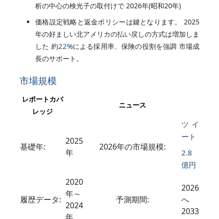
析の中心の検光子の取付けで 2026年(昭和20年)
価格設定戦略と返金ポリシーは鍵となります。 2025
年の好ましい北アメリカの払い戻しの方式は増加しま
22%
した 約
による採用率、保険の役割を強調 市場成
長のサポート。
市場規模
レポートカバ
ニュース
レッジ
ツイ
ート
2025
基礎年:
2026年の市場規模:
年
2.8
億円
2020
2026
年～
履歴データ:
予測期間:
へ
2024
2033
年