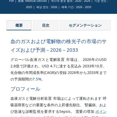
Pdf
産業: Medical Devices
역사적 분포 범위 :
2020 - 2024
기준 연도 :
2025
예상 연도 :
2026
예측 기간 :
2026 - 2033
概要
目次
セグメンテーション
血のガスおよび電解物の検光子の市場のサ
イズおよび予測 – 2026 – 2033
グローバル血液ガスと電解装置 市場は、 2026年のUSD
2.8億で評価され、USD 4.7に達する見込み 2033年10月、
化合物の年間成長率(CAGR)の登録 2026年から2033年まで
7.5%
の予測期間の
。
プロフィール
血液ガスと電解分析装置 市場はによって運転されます 呼
吸器障害などの重要な条件の上昇優先順位、 腎臓病、およ
び急速な診断監視を要求するSepsis。 需要の増加
ポイン