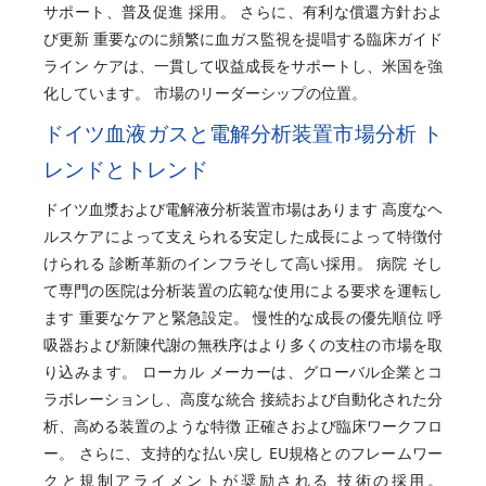
サポート、普及促進 採用。 さらに、有利な償還方針およ
び更新 重要なのに頻繁に血ガス監視を提唱する臨床ガイド
ライン ケアは、一貫して収益成長をサポートし、米国を強
化しています。 市場のリーダーシップの位置。
ドイツ血液ガスと電解分析装置市場分析 ト
レンドとトレンド
ドイツ血漿および電解液分析装置市場はあります 高度なヘ
ルスケアによって支えられる安定した成長によって特徴付
けられる 診断革新のインフラそして高い採用。 病院 そし
て専門の医院は分析装置の広範な使用による要求を運転し
ます 重要なケアと緊急設定。 慢性的な成長の優先順位 呼
吸器および新陳代謝の無秩序はより多くの支柱の市場を取
り込みます。 ローカル メーカーは、グローバル企業とコ
ラボレーションし、高度な統合 接続および自動化された分
析、高める装置のような特徴 正確さおよび臨床ワークフロ
ー。 さらに、支持的な払い戻し EU規格とのフレームワー
クと規制アライメントが奨励される 技術の採用。