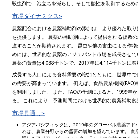
殺虫剤で、泡立ちを減らし、そして酸性を制御するため
市場ダイナミクス:-
農薬配合における農薬補助剤の添加は、より優れた取り
を提供します。 農薬の補助剤によって提供される複数
進することが期待されます。 昆虫や他の害虫による作物
めには、世界的な農薬のアジュバント市場を成長させていま
農薬消費量は4,088千トンで、2017年に4,114千トンに
成長する人口による食料需要の増加とともに、世界中で
の需要が高まっています。 例えば、食品農業機関(FAO
を利用しました。 また、FAOの予測によると、1999年
る。 これにより、予測期間における世界的な農薬補助
市場見通し:-
アジアパシフィックは、2019年のグローバル農薬アド
れは、農業分野からの需要の増加を望んでいます。 食品農