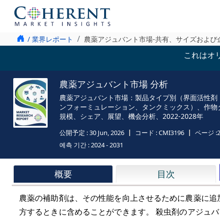
/ 業界レポート
農薬アジュバント市場-共有、サイズおよび
これはオ
農薬アジュバント市場 分析
農薬アジュバント市場：製品タイプ別（界面活性剤
ンフォーミュレーション、タンクミックス）、作物
規模、シェア、展望、機会分析、2022-2028年
公開予定 :
30 Jun, 2026
コード :
CMI3196
ページ :
예측 기간 :
2024 - 2031
概要
目次
農薬の補助剤は、その性能を向上させるために農薬に追
方するときに含めることができます。 殺虫剤のアジュ