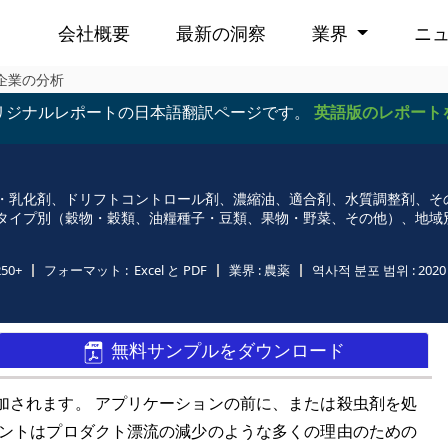
会社概要
最新の洞察
業界
ニ
企業の分析
リジナルレポートの日本語翻訳ページです。
英語版のレポート
・乳化剤、ドリフトコントロール剤、濃縮油、適合剤、水質調整剤、そ
タイプ別（穀物・穀類、油糧種子・豆類、果物・野菜、その他）、地域
250+
フォーマット :
Excel と PDF
業界 :
農薬
역사적 분포 범위 :
2020 
無料サンプルをダウンロード
加されます。 アプリケーションの前に、または殺虫剤を処
バントはプロダクト漂流の減少のような多くの理由のための