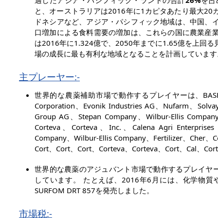
適したアジア・パシフィック・ランドの合計
26%
を占
と、オーストラリアは2016年に1カピタあたり最大2
ドネシアなど、アジア・パシフィック地域は、中国、イ
口増加による食料需要の増加は、これらの国に農業産業
は2016年に1.324億で、2050年までに1.65億
場の成長に最も有利な地域となることを計画しています
主プレーヤー:-
世界的な農薬補助市場で動作するプレイヤーは、BASF SE、Akzo No
Corporation、Evonik Industries AG、Nufarm、Solvay
Group AG、Stepan Company、Wilbur-Ellis Company
Corteva、Corteva、Inc.、Calena Agri Enterprise
Company、Wilbur-Ellis Company、Fertilizer、Cher
Cort、Cort、Cort、Corteva、Corteva、Cort、Cal、Cor
世界的な農薬のアジュバント市場で動作するプレイヤ
しています。 たとえば、2016年6月には、化学物
SURFOM DRT 857を発売しました。
市場税:-