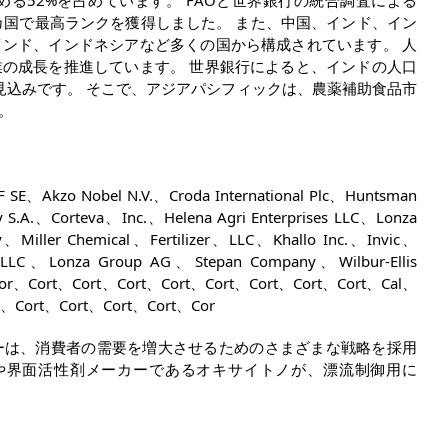
める52%を占めています。 FAOと世界銀行の統合調査による
0カ国で最高ランクを獲得しました。 また、中国、インド、イン
ンド、インドネシアなど多くの国から構成されています。 人
の成長を推進しています。 世界銀行によると、インドの人口
を上回る見込みです。 そこで、アジアパシフィックは、農薬補助食品市
。
bel N.V.、Croda International Plc、Huntsman
 S.A.、Corteva、Inc.、Helena Agri Enterprises LLC、Lonza
、Miller Chemical、Fertilizer、LLC、Khallo Inc.、Invic、
s LLC、Lonza Group AG、Stepan Company、Wilbur-Ellis
、Cor、Cort、Cort、Cort、Cort、Cort、Cort、Cort、Cort、Cal、
t、Cort、Cort、Cort、Cort、Cor
ーは、消費者の需要を増大させるためのさまざまな戦略を採用
質や界面活性剤メーカーであるオキサイトノが、漂流制御用に