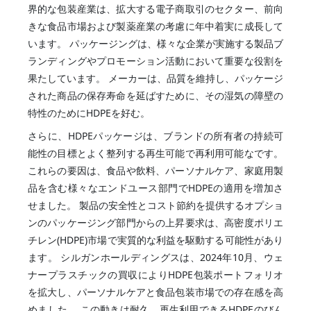
界的な包装産業は、拡大する電子商取引のセクター、前向
きな食品市場および製薬産業の考慮に年中着実に成長して
います。 パッケージングは、様々な企業が実施する製品ブ
ランディングやプロモーション活動において重要な役割を
果たしています。 メーカーは、品質を維持し、パッケージ
された商品の保存寿命を延ばすために、その湿気の障壁の
特性のためにHDPEを好む。
さらに、HDPEパッケージは、ブランドの所有者の持続可
能性の目標とよく整列する再生可能で再利用可能なです。
これらの要因は、食品や飲料、パーソナルケア、家庭用製
品を含む様々なエンドユース部門でHDPEの適用を増加さ
せました。 製品の安全性とコスト節約を提供するオプショ
ンのパッケージング部門からの上昇要求は、高密度ポリエ
チレン(HDPE)市場で実質的な利益を駆動する可能性があり
ます。 シルガンホールディングスは、2024年10月、ウェ
ナープラスチックの買収によりHDPE包装ポートフォリオ
を拡大し、パーソナルケアと食品包装市場での存在感を高
めました。 この動きは耐久、再生利用できるHDPEのびん