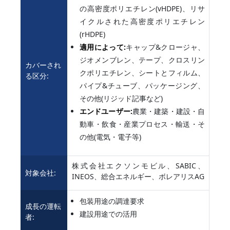
の高密度ポリエチレン(vHDPE)、リサ
イクルされた高密度ポリエチレン
(rHDPE)
適用によって:
キャップ&クロージャ、
ジオメンブレン、テープ、クロスリン
カバーされ
クポリエチレン、シートとフィルム、
る区分:
パイプ&チューブ、パッケージング、
その他(リジッド記事など)
エンドユーザー:
農業・建築・建設・自
動車・飲食・産業プロセス・輸送・そ
の他(電気・電子等)
株式会社エクソンモビル、SABIC、
対象会社:
INEOS、総合エネルギー、ボレアリスAG
包装用途の調達要求
成長の運転
建設用途での活用
者: