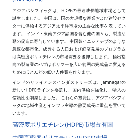
アジアパシフィックは、HDPEの最速成長地域市場として
誕生しました。 中国は、国の大規模な産業および建設セク
ターに供給するアジア太平洋市場の主要な比率を表してい
ます。 インド・東南アジア諸国を含む他の国々も、製造活
動の促進に寄与しています。 中国製イニシアチブのような
急速な都市化、成長する人口および経済発展のプログラム
は高密度ポリエチレンの市場需要を後押しします。 輸出指
向の製造業のハブはポリマーを広い範囲の完成品に変える
ためにほとんどの低い人件費を作ります。
インドのリライアンスインダストリーズは、Jamnagarの
新しいHDPEラインを委託し、国内供給を強化し、輸入の
信頼性を削減しました。 これらの投資は、アジアパシフィ
ックの地域生産とインフラ主導の需要成長に重点を置いて
います。
高密度ポリエチレン(HDPE)市場占有国
中国高密度ポリエチレン(HDPE)市場