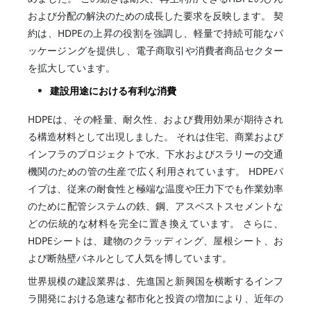
および分配の解決のための成長した要求を反映します。 契
約は、HDPEの上昇の役割を強調し、軽量で持続可能なパ
ッケージングを提供し、電子商取引や消費者商品セクター
を拡大しています。
建設用途における有利な消費
HDPEは、その軽量、耐久性、および費用効果が期待され
る構造材料として出現しました。 それは住宅、商業および
インフラのプロジェクトで水、下水およびスラリーの交通
機関のための管の生産で広く利用されています。 HDPEパ
イプは、従来の耐食性と極端な温度や圧力下でも作業効率
のために配管システムの鉄、鋼、アスベストスセメントな
どの伝統的な材料を完全に置き換えています。 さらに、
HDPEシートは、建物のクラッディング、屋根シート、お
よび断熱壁パネルとして人気を博しています。
世界規模の建設業界は、先進国と新興国を横断するインフ
ラ開発における急速な都市化と投資の増加により、近年の