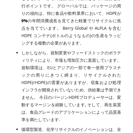
行ポイントです。 グローバルでは、パッケージの周
りの傾向は、特に食品や飲料業界において、HDPEが
9%
の年間消費成長を見てきた軽量でリサイクルに焦
点を当てています。 Berry Global や ALPLA を含む
HDPE コンテナ(ボトルのようなもの)の生産をラッピ
ングする複数の企業があります。
しかしながら、規制変更やフィードストックのボラテ
ィリティにより、市場も増加圧力に直面しています。
規制環境は、EUとアジアの一部で単一使用プラスチ
ックの周りにきつく締まり、リサイクルされた
HDPE(rHDPE)の需要がありますが、収集および処理
インフラが開発されていないため、供給量は予測でき
ません。 今日のバージンHDPEプロデューサーは、変
動するマージンを経験しています, そして、再生装置
は、食品グレードのアプリケーションによって品質基
準を満たしています.
循環型製造、化学リサイクルのイノベーションは、全