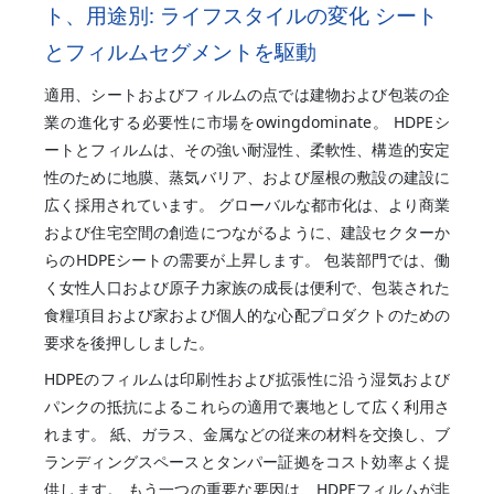
ト、用途別: ライフスタイルの変化 シート
とフィルムセグメントを駆動
適用、シートおよびフィルムの点では建物および包装の企
業の進化する必要性に市場をowingdominate。 HDPEシ
ートとフィルムは、その強い耐湿性、柔軟性、構造的安定
性のために地膜、蒸気バリア、および屋根の敷設の建設に
広く採用されています。 グローバルな都市化は、より商業
および住宅空間の創造につながるように、建設セクターか
らのHDPEシートの需要が上昇します。 包装部門では、働
く女性人口および原子力家族の成長は便利で、包装された
食糧項目および家および個人的な心配プロダクトのための
要求を後押ししました。
HDPEのフィルムは印刷性および拡張性に沿う湿気および
パンクの抵抗によるこれらの適用で裏地として広く利用さ
れます。 紙、ガラス、金属などの従来の材料を交換し、ブ
ランディングスペースとタンパー証拠をコスト効率よく提
供します。 もう一つの重要な要因は、HDPEフィルムが非