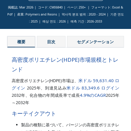
掲載誌: Mar 2026
コード: CMI6840
ページ: 250+
フォーマット: Excel &
Pdf
産業: Polymers and Resins
역사적 분포 범위 :
2020 - 2024
기준 연도
:
2025
예상 연도 :
2026
예측 기간 :
2026-2033
概要
目次
セグメンテーション
高密度ポリエチレン(HDPE)市場規模とトレ
ンド
米ドル 59,631.40 ロ
高密度ポリエチレン(HDPE)市場は、
グイン
米ドル 83,349.6 ログイン
2025年、到達見込み
4.9%
のCAGR
2032年、化合物の年間成長率で成長
2025年
～2032年
キーテイクアウト
製品の種類に基づいて、バージンの高密度ポリエチレ