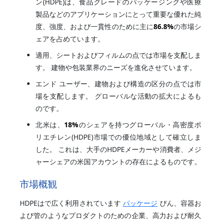
ン(HDPE)は、食品グレードのパッケージングや医療
製品などのアプリケーションにとって重要な優れた純
度、強度、および一貫性のために主に
86.8%
の市場シ
ェアを占めています。
適用、シートおよびフィルムの点では市場を支配しま
す。 建物や包装業界のニーズを進化させています。
エンド ユーザー、建物および構造の区分の点では市
場を支配します。 グローバルな活動の拡大によるも
のです。
北米は、
18%
のシェアを持つグローバル・高密度ポ
リエチレン(HDPE)市場での優位地域として確立しま
した。 これは、大手のHDPEメーカーや消費者、メジ
ャーシェアの米国アカウントの存在によるものです。
市場概観
HDPEはで広く利用されています
パッケージ
びん、容器お
よび管のようなプロダクトのための企業、高力および耐久