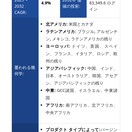
4.9%
83,349.6 ログ
2032
値の投射:
イン
CAGR:
北アメリカ:
米国とカナダ
ラテンアメリカ:
ブラジル, アルゼンチ
ン, メキシコ, ラテンアメリカの残り
ヨーロッパ:
ドイツ、英国、スペイ
ン、フランス、イタリア、ロシア、欧
州の残り
覆われる幾
アジアパシフィック:
中国、インド、
何学:
日本、オーストラリア、韓国、アセア
ン、アジアパシフィックの残り
中東:
GCC諸国、イスラエル、中東諸
国
アフリカ:
南アフリカ、北アフリカ、
中央アフリカ
プロダクト タイプによって:
バージン