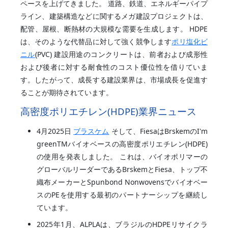
ペースを上げてきました。 道路、鉄道、エネルギーパイプ
ライン、建築構造などに関するメガ建設プロジェクトは、
配管、屋根、断熱材の大規模な需要を生成します。 HDPE
は、そのような代替品に対して強く競争します
ポリ塩化ビ
ニル
(PVC) 建設用途のコンクリートは、前者および成形性
および後者に対する耐食性のコスト優位性を借りていま
す。したがって、成長する建設業界は、市場成長を促進す
ることが期待されています。
高密度ポリエチレン(HDPE)業界ニュース
4月2025日
ブラスケム
そして、FiesaはBrskemのI'm
greenTMバイオベースの高密度ポリエチレン(HDPE)
の使用を発表しました。 これは、バイオポリマーの
グローバルリーダーであるBrskemとFiesa、トップ不
織布メーカーとSpunbond Nonwovensでバイオベー
スのPEを使用する最初のパートナーシップを継続し
ています。
2025年1月、ALPLAは、ブラジルのHDPEリサイクラ