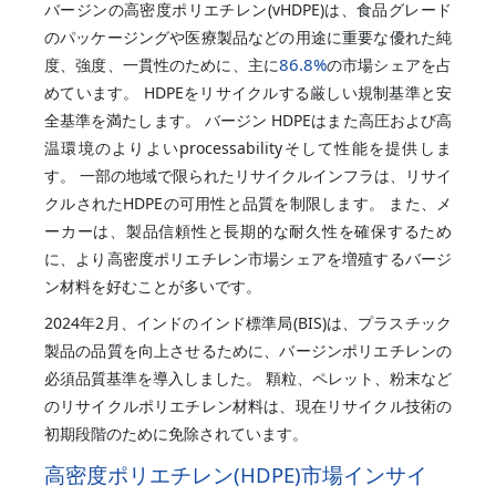
バージンの高密度ポリエチレン(vHDPE)は、食品グレード
のパッケージングや医療製品などの用途に重要な優れた純
86.8%
度、強度、一貫性のために、主に
の市場シェアを占
めています。 HDPEをリサイクルする厳しい規制基準と安
全基準を満たします。 バージン HDPEはまた高圧および高
温環境のよりよいprocessabilityそして性能を提供しま
す。 一部の地域で限られたリサイクルインフラは、リサイ
クルされたHDPEの可用性と品質を制限します。 また、メ
ーカーは、製品信頼性と長期的な耐久性を確保するため
に、より高密度ポリエチレン市場シェアを増殖するバージ
ン材料を好むことが多いです。
2024年2月、インドのインド標準局(BIS)は、プラスチック
製品の品質を向上させるために、バージンポリエチレンの
必須品質基準を導入しました。 顆粒、ペレット、粉末など
のリサイクルポリエチレン材料は、現在リサイクル技術の
初期段階のために免除されています。
高密度ポリエチレン(HDPE)市場インサイ