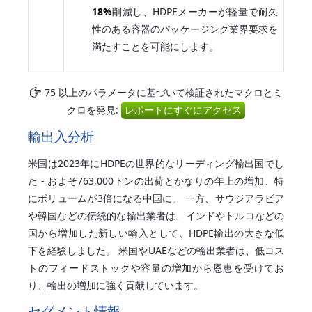
18%
削減し、HDPEメーカーが軽量で耐久
性のある容器のパッケージング業界要求を
満たすことを可能にします。
75 以上のパラメータに基づいて検証されたマクロとミ
クロを発見:
レポートにすぐにアクセス
輸出入分析
米国は2023年にHDPEの世界的なリーディング輸出国でし
た - およそ763,000トンの出荷とかなりの年上の増加、特
にボリュームが3倍になる中国に。 一方、サウジアラビア
や韓国などの伝統的な輸出業者は、インドやトルコなどの
国から増加した新しい輸入として、HDPE輸出の大きな低
下を経験しました。 米国やUAEなどの輸出業者は、低コス
トのフィードストックや容量の増加から恩恵を受けてお
り、輸出の増加に強く貢献しています。
セグメント情報