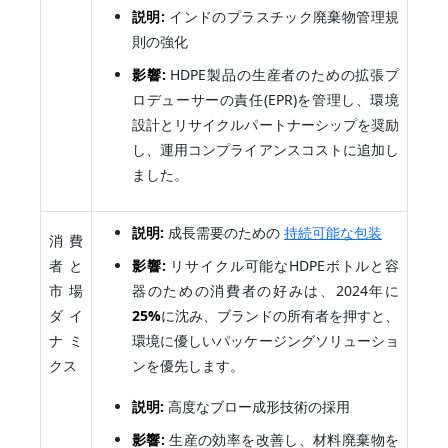
説明:
インドのプラスチック廃棄物管理規
則の強化
影響:
HDPE製品の生産者のための拡張プ
ロデューサーの責任(EPR)を管理し、環境
設計とリサイクルパートナーシップを奨励
し、運用コンプライアンスコストに追加し
ました。
説明:
成長需要のための
持続可能な包装
消費
者と
影響:
リサイクル可能なHDPEボトルと容
市場
器のための消費者の好みは、2024年に
ダイ
25%
に沈み、ブランドの所有者を押すと、
ナミ
環境に優しいパッケージングソリューショ
クス
ンを優先します。
説明:
高度なブロー成形技術の採用
影響:
生産の効率を改善し、材料廃棄物を