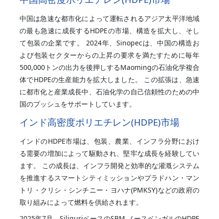
中国は急速な都市化によって運転されるアジア太平洋地域
の最も急速に成長するHDPEの市場、構造を拡大し、そし
て包装の企業です。 2024年、Sinopecは、中国の構造お
よび包装セクターからの上昇の要求を満たすために毎年
500,000トンの出力を後押しするMaomingの石油化学複合
体でHDPEの生産能力を拡大しました。 この拡張は、急速
に都市化と産業成長中、石油化学の自己信頼性のための中
国のプッシュをサポートしています。
インド高密度ポリエチレン(HDPE)市場
インドのHDPE市場は、包装、農業、インフラ分野におけ
る需要の増加によって駆動され、堅牢な成長を経験してい
ます。 この成長は、インフラ開発と効率的な灌漑システム
を推進するスマートシティミッションやプラドハン・マン
トリ・クリシ・シンチニー・ヨハナ(PMKSY)などの政府の
取り組みによって燃料を供給されます。
2025年7月、SiliguriベースのSBM ノースベンガルのHDPE