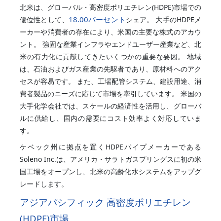
北米は、グローバル・高密度ポリエチレン(HDPE)市場での
18.00パーセント
優位性として、
シェア。 大手のHDPEメ
ーカーや消費者の存在により、米国の主要な株式のアカウ
ント。 強固な産業インフラやエンドユーザー産業など、北
米の有力化に貢献してきたいくつかの重要な要因。 地域
は、石油およびガス産業の先駆者であり、原材料へのアク
セスが容易です。 また、工場配管システム、建設用途、消
費者製品のニーズに応じて市場を牽引しています。 米国の
大手化学会社では、スケールの経済性を活用し、グローバ
ルに供給し、国内の需要にコスト効率よく対応していま
す。
ケベック州に拠点を置くHDPEパイプメーカーである
Soleno Inc.は、アメリカ・サラトガスプリングスに初の米
国工場をオープンし、北米の高齢化水システムをアップグ
レードします。
アジアパシフィック 高密度ポリエチレン
(HDPE)市場