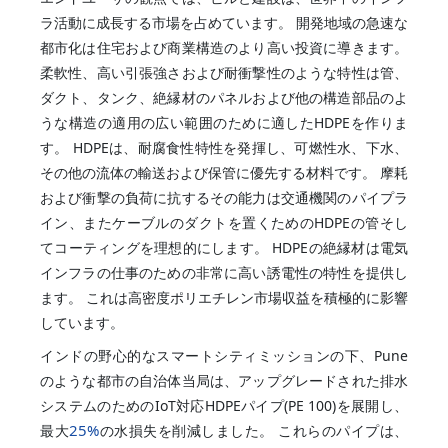
ラ活動に成長する市場を占めています。 開発地域の急速な
都市化は住宅および商業構造のより高い投資に導きます。
柔軟性、高い引張強さおよび耐衝撃性のような特性は管、
ダクト、タンク、絶縁材のパネルおよび他の構造部品のよ
うな構造の適用の広い範囲のために適したHDPEを作りま
す。 HDPEは、耐腐食性特性を発揮し、可燃性水、下水、
その他の流体の輸送および保管に優先する材料です。 摩耗
および衝撃の負荷に抗するその能力は交通機関のパイプラ
イン、またケーブルのダクトを置くためのHDPEの管そし
てコーティングを理想的にします。 HDPEの絶縁材は電気
インフラの仕事のための非常に高い誘電性の特性を提供し
ます。 これは高密度ポリエチレン市場収益を積極的に影響
しています。
インドの野心的なスマートシティミッションの下、Pune
のような都市の自治体当局は、アップグレードされた排水
システムのためのIoT対応HDPEパイプ(PE 100)を展開し、
25%
最大
の水損失を削減しました。 これらのパイプは、