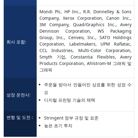
Mondi Plc, HP Inc., R.R. Donnelley & Sons
Company, Xerox Corporation, Canon Inc.,
3M Company, Quad/Graphics Inc., Avery
Dennison Corporation, WS Packaging
Group, Inc., Cenveo, Inc., SATO Holdings
회사 포함:
Corporation, Labelmakers, UPM Raflatac,
CCL Industries, Multi-Color Corporation,
Smyth 기업, Constantia Flexibles, Avery
Products Corporation, Ahlstrom-M 그래픽 및
그래픽
주문을 받아서 만들어진 상표를 위한 성장 수
요
성장 운전사:
디지털 프린팅 기술의 채택
변형 및 도전 :
Stringent 정부 규정 및 표준
높은 초기 투자