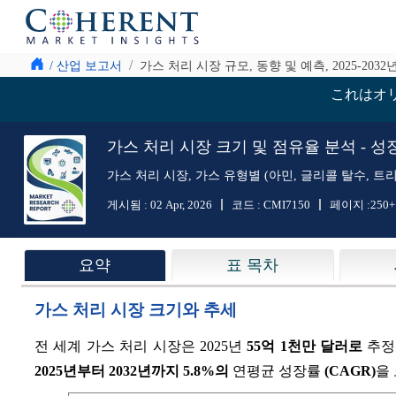
/ 산업 보고서
가스 처리 시장 규모, 동향 및 예측, 2025-2032
これはオ
가스 처리 시장 크기 및 점유율 분석 - 성장 추
가스 처리 시장, 가스 유형별 (아민, 글리콜 탈수, 트리
게시됨 :
02 Apr, 2026
코드 :
CMI7150
페이지 :
250+
요약
표 목차
가스 처리 시장 크기와 추세
전 세계 가스 처리 시장은 2025년
55억 1천만 달러로
추정
2025년부터 2032년까지
5.8%
의
연평균 성장률
(CAGR)
을