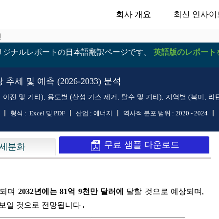
회사 개요
최신 인사이
년
リジナルレポートの日本語翻訳ページです。
英語版のレポート
세 및 예측 (2026-2033) 분석
 아진 및 기타), 용도별 (산성 가스 제거, 탈수 및 기타), 지역별 (북미, 
형식 :
Excel 및 PDF
산업 :
에너지
역사적 분포 범위 :
2020 - 2024
무료 샘플 다운로드
세분화
되며
2032년에는 81억 9천만 달러에
달할 것으로 예상되며,
 보일 것으로 전망됩니다
.