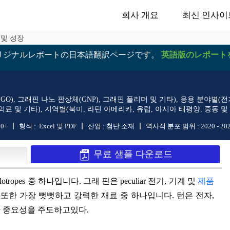
회사 개요
최신 인사이
유 및 성장
リジナルレポートの日本語翻訳ページです。
英語版のレポート
), 그래핀 나노 판상체(GNP), 그래핀 폴리머 및 기타), 응용 분야별(전
료 및 기타), 지역별(북미, 라틴 아메리카, 유럽, 아시아 태평양, 중동 및 아프
50+
형식 :
Excel 및 PDF
산업 :
첨단 소재
역사적 분포 범위 :
2020 - 20
무료 샘플 다운로드
pes 중 하나입니다. 그래 핀은 peculiar 전기, 기계 및
제품
은 또한 가장 뻣뻣하고 강력한 재료 중 하나입니다. 턴은 전자,
요한 중요성을 주도하고있다.