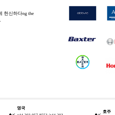
헌신하다ng the
.
영국
호주
/