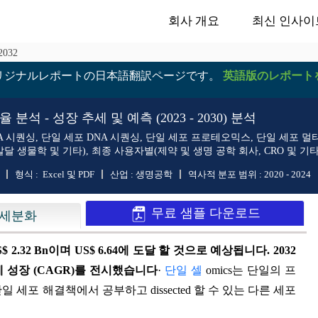
회사 개요
최신 인사이
032
リジナルレポートの日本語翻訳ページです。
英語版のレポート
석 - 성장 추세 및 예측 (2023 - 2030) 분석
 시퀀싱, 단일 세포 DNA 시퀀싱, 단일 세포 프로테오믹스, 단일 세포 멀티
발달 생물학 및 기타), 최종 사용자별(제약 및 생명 공학 회사, CRO 및 기타
형식 :
Excel 및 PDF
산업 :
생명공학
역사적 분포 범위 :
2020 - 2024
무료 샘플 다운로드
세분화
S$ 2.32 Bn이며 US$ 6.64에 도달 할 것으로 예상됩니다. 2032
 성장 (CAGR)를 전시했습니다
·
단일 셀
omics는 단일의 프
세포 해결책에서 공부하고 dissected 할 수 있는 다른 세포