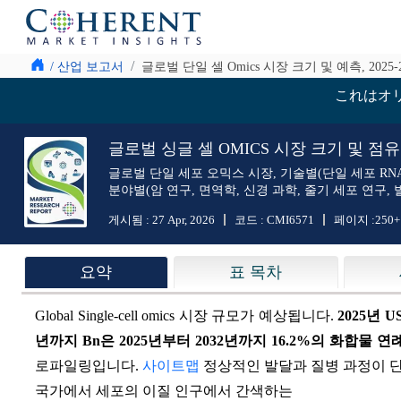
/ 산업 보고서
글로벌 단일 셀 Omics 시장 크기 및 예측, 2025-2
これはオ
글로벌 싱글 셀 OMICS 시장 크기 및 점유율 분
글로벌 단일 세포 오믹스 시장, 기술별(단일 세포 RNA
분야별(암 연구, 면역학, 신경 과학, 줄기 세포 연구, 
게시됨 :
27 Apr, 2026
코드 :
CMI6571
페이지 :
250+
요약
표 목차
Global Single-cell omics 시장 규모가 예상됩니다.
2025년 U
년까지 Bn은 2025년부터 2032년까지
16.2%
의 화합물 연례
로파일링입니다.
사이트맵
정상적인 발달과 질병 과정이 단일 
국가에서 세포의 이질 인구에서 간색하는