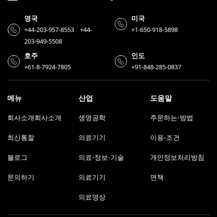
영국
미국
/
+44-203-957-8553
+44-
+1-650-918-5898
203-949-5508
호주
인도
+61-8-7924-7805
+91-848-285-0837
메뉴
산업
도움말
회사소개회사소개
생명공학
주문하는-방법
최신통찰
의료기기
이용-조건
블로그
의료-정보-기술
개인정보처리방침
문의하기
의료기기
면책
의료영상