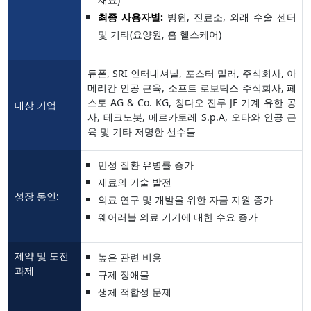
최종 사용자별:
병원, 진료소, 외래 수술 센터
및 기타(요양원, 홈 헬스케어)
듀폰, SRI 인터내셔널, 포스터 밀러, 주식회사, 아
메리칸 인공 근육, 소프트 로보틱스 주식회사, 페
스토 AG & Co. KG, 칭다오 진루 JF 기계 유한 공
대상 기업
사, 테크노봇, 메르카토레 S.p.A, 오타와 인공 근
육 및 기타 저명한 선수들
만성 질환 유병률 증가
재료의 기술 발전
성장 동인:
의료 연구 및 개발을 위한 자금 지원 증가
웨어러블 의료 기기에 대한 수요 증가
제약 및 도전
높은 관련 비용
과제
규제 장애물
생체 적합성 문제