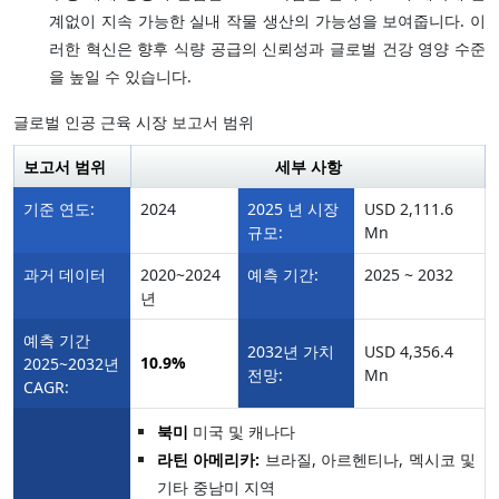
계없이 지속 가능한 실내 작물 생산의 가능성을 보여줍니다. 이
러한 혁신은 향후 식량 공급의 신뢰성과 글로벌 건강 영양 수준
을 높일 수 있습니다.
글로벌 인공 근육 시장 보고서 범위
보고서 범위
세부 사항
기준 연도:
2024
2025 년 시장
USD 2,111.6
규모:
Mn
과거 데이터
2020~2024
예측 기간:
2025 ~ 2032
년
예측 기간
2032년 가치
USD 4,356.4
10.9%
2025~2032년
전망:
Mn
CAGR:
북미
미국 및 캐나다
라틴 아메리카:
브라질, 아르헨티나, 멕시코 및
기타 중남미 지역