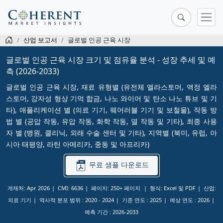
산업 보고서
글로벌 인공 근육 시장
글로벌 인공 근육 시장 크기 및 점유율 분석 - 성장 추세 및 예
측 (2026-2033)
글로벌 인공 근육 시장, 재료 유형별 (유전체 엘라스토머, 액정 엘라
스토머, 강자성 형상 기억 합금, 나노 와이어 및 탄소 나노 튜브 및 기
타), 애플리케이션 별 (의료 기기, 웨어러블 기기 및 보철물), 작동 방
법 별 (공압 작동, 유압 작동, 화학 작동, 열 작동 및 기타), 최종 사용
자 별 (병원, 클리닉, 외래 수술 센터 및 기타), 지역별 (북미, 유럽, 아
시아 태평양, 라틴 아메리카, 중동 및 아프리카)
무료 샘플 다운로드
게재처: Apr 2026
CMI: 6636
페이지: 250+ 페이지
형식: Excel 및 PDF
산업:
의료 기기
역사적 분포 범위 :
2020 - 2024
기준 연도 :
2025
예상 연도 :
2026
예측 기간 :
2026-2033