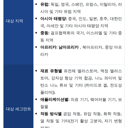
유럽:
독일, 영국, 스페인, 프랑스, 이탈리아, 러
시아 및 기타 유럽 지역
아시아 태평양:
중국, 인도, 일본, 호주, 대한민
대상 지역
국, 아세안 및 기타 아시아 태평양 지역
중동:
걸프협력회의 국가, 이스라엘 및 기타 중
동 지역
아프리카: 남아프리카
, 북아프리카, 중앙 아프
리카
재료 유형별
유전체 엘라스토머, 액정 엘라스
토머, 강자성 형상 기억 합금, 나노 와이어 및
탄소 나노 튜브 및 기타 (하이드로 겔, 전도성
폴리머)).
애플리케이션별:
의료 기기, 웨어러블 기기, 보
철물
대상 세그먼트
작동 방식별
공압 작동, 유압 작동, 화학 작동,
열 작동 및 기타(전기 활성 고분자, 자기 변형
재료)