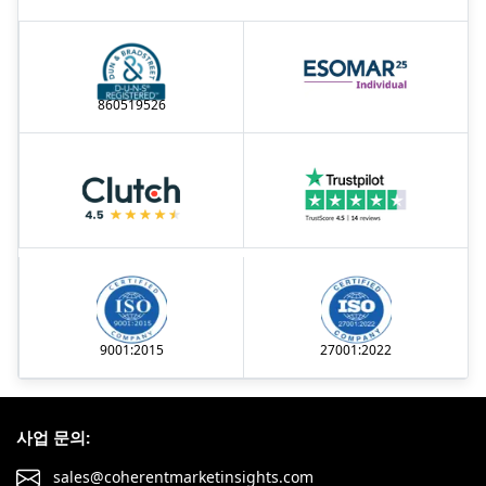
860519526
9001:2015
27001:2022
사업 문의:
sales@coherentmarketinsights.com