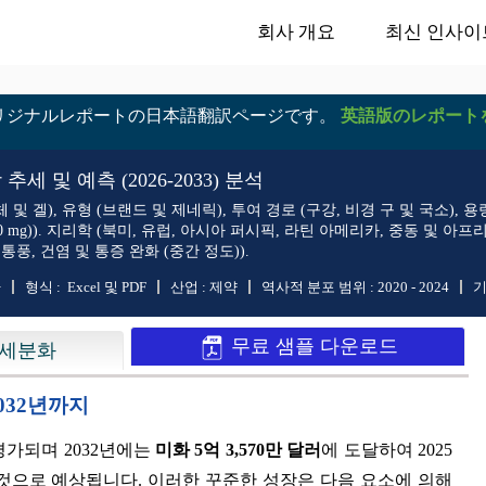
회사 개요
최신 인사이
リジナルレポートの日本語翻訳ページです。
英語版のレポート
세 및 예측 (2026-2033) 분석
, 유형 (브랜드 및 제네릭), 투여 경로 (구강, 비경 구 및 국소), 용량 강도 (낮은 
or inrthritis (> 500 mg)). 지리학 (북미, 유럽, 아시아 퍼시픽, 라틴 아메리
통풍, 건염 및 통증 완화 (중간 정도)).
+
형식 :
Excel 및 PDF
산업 :
제약
역사적 분포 범위 :
2020 - 2024
기
무료 샘플 다운로드
세분화
2032년까지
평가되며 2032년에는
미화 5억 3,570만 달러
에 도달하여 2025
 것으로 예상됩니다. 이러한 꾸준한 성장은 다음 요소에 의해