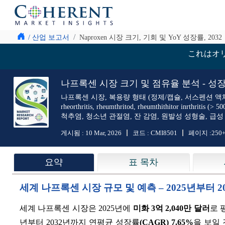
/ 산업 보고서
Naproxen 시장 크기, 기회 및 YoY 성장률, 2032
これはオ
나프록센 시장 크기 및 점유율 분석 - 성장 추
나프록센 시장, 복용량 형태 (정제/캡슐, 서스펜션 액체 및 겔)
rheorthritis, rheumthritod, rheumthithit
척추염, 청소년 관절염, 잔 감염, 원발성 성형술, 급성 
게시됨 :
10 Mar, 2026
코드 :
CMI8501
페이지 :
250
요약
표 목차
세계 나프록센 시장 규모 및 예측 – 2025년부터 
세계 나프록센 시장은 2025년에
미화 3억 2,040만 달러
로 
년부터 2032년까지 연평균 성장률
(CAGR)
7.65%
을 보일