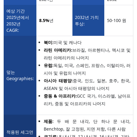
예상 기간
2025년에서
2032년 가치
8.5%
년
50-100 원
2032년
투상:
CAGR:
북미:
미국 및 캐나다
라틴 아메리카:
브라질, 아르헨티나, 멕시코 및
라틴 아메리카의 나머지
유럽:
독일, 미국, 스페인, 프랑스, 이탈리아, 러
덮는
시아 및 유럽의 나머지
Geographies:
아시아 태평양:
중국, 인도, 일본, 호주, 한국,
ASEAN 및 아시아 태평양의 나머지
중동 & 아프리카:
GCC 국가, 이스라엘, 남아프
리카, 중동 및 아프리카의 나머지
제품:
두 배 문 내각, 단 하나 문 내각,
Benchtop, 잘 고정된, 지면 저항, 다른 사람
적용된 세그먼
크기로:
8 내시경, 12 내시경, 16 내시경, 기타