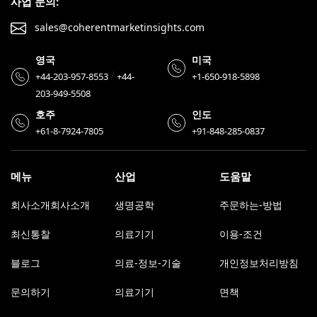
사업 문의:
sales@coherentmarketinsights.com
영국
미국
/
+44-203-957-8553
+44-
+1-650-918-5898
203-949-5508
호주
인도
+61-8-7924-7805
+91-848-285-0837
메뉴
산업
도움말
회사소개회사소개
생명공학
주문하는-방법
최신통찰
의료기기
이용-조건
블로그
의료-정보-기술
개인정보처리방침
문의하기
의료기기
면책