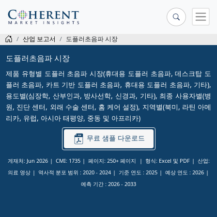
산업 보고서
도플러초음파 시장
도플러초음파 시장
제품 유형별 도플러 초음파 시장(휴대용 도플러 초음파, 데스크탑 도
플러 초음파, 카트 기반 도플러 초음파, 휴대용 도플러 초음파, 기타),
용도별(심장학, 산부인과, 방사선학, 신경과, 기타), 최종 사용자별(병
원, 진단 센터, 외래 수술 센터, 홈 케어 설정), 지역별(북미, 라틴 아메
리카, 유럽, 아시아 태평양, 중동 및 아프리카)
무료 샘플 다운로드
게재처: Jun 2026
CMI: 1735
페이지: 250+ 페이지
형식: Excel 및 PDF
산업:
의료 영상
역사적 분포 범위 :
2020 - 2024
기준 연도 :
2025
예상 연도 :
2026
예측 기간 :
2026 - 2033