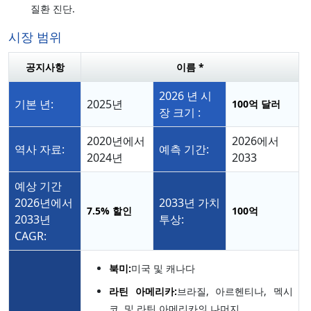
질환 진단.
시장 범위
공지사항
이름 *
2026 년 시
기본 년:
2025년
100억 달러
장 크기 :
2020년에서
2026에서
역사 자료:
예측 기간:
2024년
2033
예상 기간
2026년에서
2033년 가치
7.5%
할인
100억
2033년
투상:
CAGR:
북미:
미국 및 캐나다
라틴 아메리카:
브라질, 아르헨티나, 멕시
코, 및 라틴 아메리카의 나머지