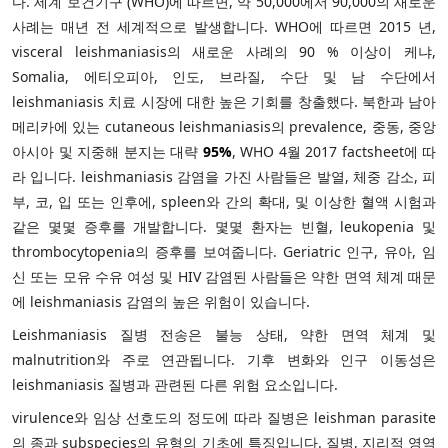
다. 세계 보건기구 (WHO)에 따르면, 약 50,000에서 90,000의 새로운
사례는 매년 전 세계적으로 발생합니다. WHO에 따르면 2015 년,
visceral leishmaniasis의 새로운 사례의 90 % 이상이 케냐,
Somalia, 에티오피아, 인도, 브라질, 수단 및 남 수단에서
leishmaniasis 치료 시장에 대한 높은 기회를 창출했다. 북한과 남아
메리카에 있는 cutaneous leishmaniasis의 prevalence, 중동, 중앙
아시아 및 지중해 분지는 대략
95%
, WHO 4월 2017 factsheet에 따
라 입니다. leishmaniasis 감염을 가진 사람들은 발열, 체중 감소, 피
부, 코, 입 또는 인후에, spleen와 간의 확대, 및 이상한 혈액 시험과
같은 몇몇 증후를 개발합니다. 몇몇 환자는 빈혈, leukopenia 및
thrombocytopenia의 증후를 보여줍니다. Geriatric 인구, 유아, 임
신 또는 모유 수유 여성 및 HIV 감염된 사람들은 약한 면역 체계 때문
에 leishmaniasis 감염의 높은 위험이 있습니다.
Leishmaniasis 질병 전송은 불능 상태, 약한 면역 체계 및
malnutrition와 주로 연관됩니다. 기후 변화와 인구 이동성은
leishmaniasis 질병과 관련된 다른 위험 요소입니다.
virulence와 임상 선호도의 정도에 따라 질병은 leishman parasite
의 종과 subspecies의 유형의 기초에 특징입니다. 질병, 지리적 영역