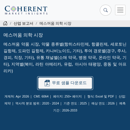
산업 보고서
메스꺼움 의학 시장
메스꺼움 의학 시장
메스꺼움 약품 시장, 약물 종류별(항히스타민제, 항콜린제, 세로토닌
길항제, 도파민 길항제, 카나비노이드, 기타), 투여 경로별(경구, 주사,
경피, 직장, 기타), 유통 채널별(소매 약국, 병원 약국, 온라인 약국, 기
타), 지역별(북미, 라틴 아메리카, 유럽, 아시아 태평양, 중동 및 아프
리카)
무료 샘플 다운로드
게재처: Apr 2026
CMI: 6064
페이지: 250+ 페이지
형식: Excel 및 PDF
산업:
제약
역사적 분포 범위 :
2020 - 2024
기준 연도 :
2025
예상 연도 :
2026
예측
기간 :
2026-2033