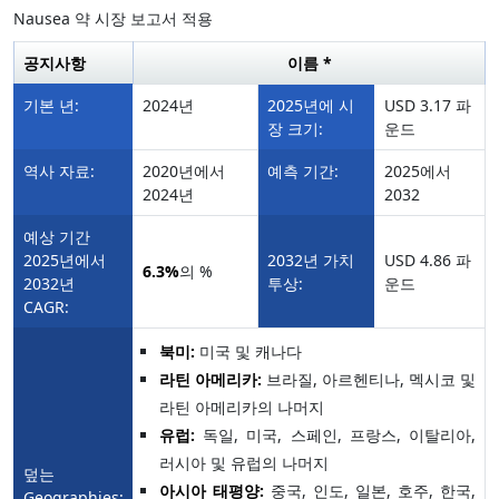
Nausea 약 시장 보고서 적용
공지사항
이름 *
기본 년:
2024년
2025년에 시
USD 3.17 파
장 크기:
운드
역사 자료:
2020년에서
예측 기간:
2025에서
2024년
2032
예상 기간
2025년에서
2032년 가치
USD 4.86 파
6.3%
의 %
2032년
투상:
운드
CAGR:
북미:
미국 및 캐나다
라틴 아메리카:
브라질, 아르헨티나, 멕시코 및
라틴 아메리카의 나머지
유럽:
독일, 미국, 스페인, 프랑스, 이탈리아,
러시아 및 유럽의 나머지
덮는
아시아 태평양:
중국, 인도, 일본, 호주, 한국,
Geographies: