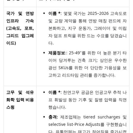
국가 및 연방
이름 *
: 몇몇 국가는 2025–2026 고속도로
인프라 가속
및 교량 계약을 통해 연방 매칭 펀드에 자
(고속도, 포트,
본화하고, 지구 운동가, 그레이더 및 미립
그리드 업그레
자 덤프 트럭을 위한 드는 수요를 당겼습니
이드)
다.
제품정보
:: 25-49"를 위한 더 높은 분기 타
이어 당겨루는 건축 크기; 상인은 우수한
광선 SKUs를 위한 더 단단한 가용성을 보
고하고 리드타임 관리를 증가합니다.
고무 및 석유
이름 *
: 천연고무 공급은 인공고무 추적 나
화학 입력 비용
프 휘발성 동안 기후 및 질병 압력을 직면
스윙
했습니다.
충격:
제조업체는 tiered surcharges 및
selective list-Price Adjusts를 구현했습니
다. 유통업체는 재고가 적어짐을 증가시켰