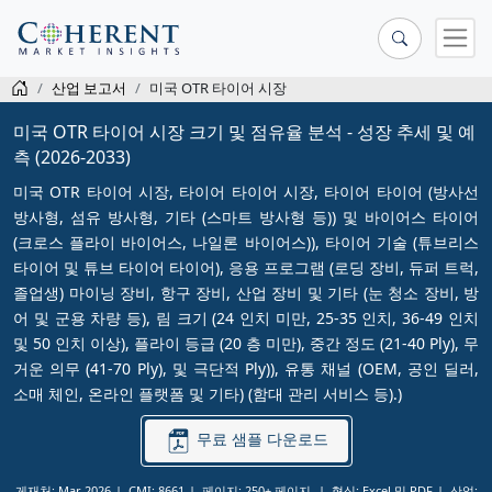
산업 보고서
미국 OTR 타이어 시장
미국 OTR 타이어 시장 크기 및 점유율 분석 - 성장 추세 및 예
측 (2026-2033)
미국 OTR 타이어 시장, 타이어 타이어 시장, 타이어 타이어 (방사선
방사형, 섬유 방사형, 기타 (스마트 방사형 등)) 및 바이어스 타이어
(크로스 플라이 바이어스, 나일론 바이어스)), 타이어 기술 (튜브리스
타이어 및 튜브 타이어 타이어), 응용 프로그램 (로딩 장비, 듀퍼 트럭,
졸업생) 마이닝 장비, 항구 장비, 산업 장비 및 기타 (눈 청소 장비, 방
어 및 군용 차량 등), 림 크기 (24 인치 미만, 25-35 인치, 36-49 인치
및 50 인치 이상), 플라이 등급 (20 층 미만), 중간 정도 (21-40 Ply), 무
거운 의무 (41-70 Ply), 및 극단적 Ply)), 유통 채널 (OEM, 공인 딜러,
소매 체인, 온라인 플랫폼 및 기타) (함대 관리 서비스 등).)
무료 샘플 다운로드
게재처: Mar 2026
CMI: 8661
페이지: 250+ 페이지
형식: Excel 및 PDF
산업: