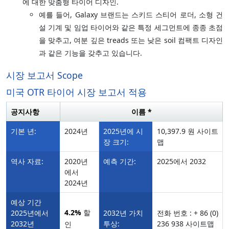
에 대한 맞춤형 타이어 디자인.
예를 들어, Galaxy 브랜드는 스키드 스티어 로더, 소형 건
설 기계 및 임업 타이어와 같은 특정 세그먼트에 종종 초점
을 맞추고, 여분 깊은 treads 또는 낮은 soil 컴팩트 디자인
과 같은 기능을 갖추고 있습니다.
시장 보고서 Scope
미국 OTR 타이어 시장 보고서 적용
공지사항
이름 *
기본 년:
2024년
2025년에 시
10,397.9 원 사이트
장 크기:
맵
역사 자료:
2020년
예측 기간:
2025에서 2032
에서
2024년
예상 기간
4.2%
할
2025년에서
2032년 가치
전화 번호 : + 86 (0)
2032년
투상:
236 938 사이트맵
인