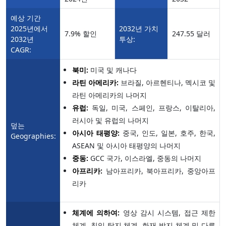
예상 기간
2025년에서
2032년 가치
7.9% 할인
247.55 달러
2032년
투상:
CAGR:
북미:
미국 및 캐나다
라틴 아메리카:
브라질, 아르헨티나, 멕시코 및
라틴 아메리카의 나머지
유럽:
독일, 미국, 스페인, 프랑스, 이탈리아,
러시아 및 유럽의 나머지
덮는
아시아 태평양:
중국, 인도, 일본, 호주, 한국,
Geographies:
ASEAN 및 아시아 태평양의 나머지
중동:
GCC 국가, 이스라엘, 중동의 나머지
아프리카:
남아프리카, 북아프리카, 중앙아프
리카
체계에 의하여:
영상 감시 시스템, 접근 제한
체계, 침입 탐지 체계, 화재 방지 체계 및 다른