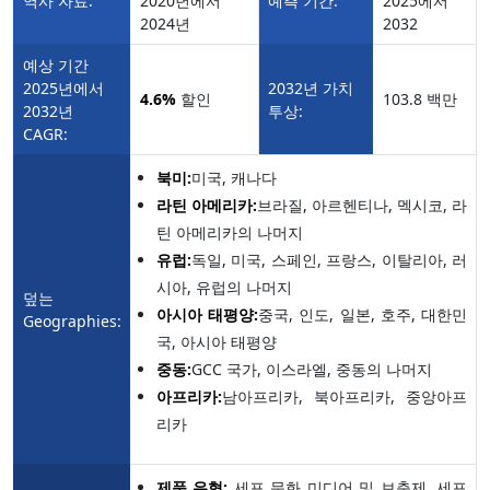
역사 자료:
2020년에서
예측 기간:
2025에서
2024년
2032
예상 기간
2025년에서
2032년 가치
4.6%
할인
103.8 백만
2032년
투상:
CAGR:
북미:
미국, 캐나다
라틴 아메리카:
브라질, 아르헨티나, 멕시코, 라
틴 아메리카의 나머지
유럽:
독일, 미국, 스페인, 프랑스, 이탈리아, 러
시아, 유럽의 나머지
덮는
아시아 태평양:
중국, 인도, 일본, 호주, 대한민
Geographies:
국, 아시아 태평양
중동:
GCC 국가, 이스라엘, 중동의 나머지
아프리카:
남아프리카, 북아프리카, 중앙아프
리카
제품 유형:
세포 문화 미디어 및 보충제, 세포