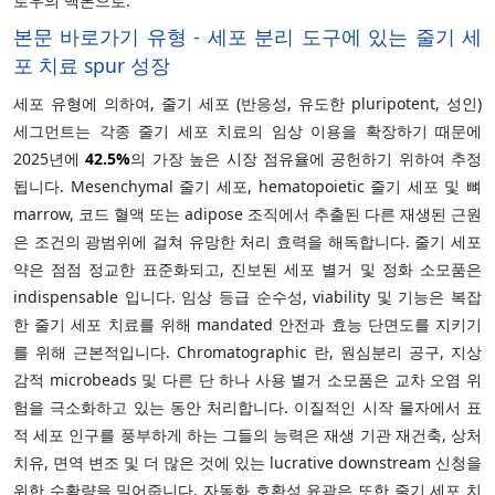
로우의 백본으로.
본문 바로가기 유형 - 세포 분리 도구에 있는 줄기 세
포 치료 spur 성장
세포 유형에 의하여, 줄기 세포 (반응성, 유도한 pluripotent, 성인)
세그먼트는 각종 줄기 세포 치료의 임상 이용을 확장하기 때문에
2025년에
42.5%
의 가장 높은 시장 점유율에 공헌하기 위하여 추정
됩니다. Mesenchymal 줄기 세포, hematopoietic 줄기 세포 및 뼈
marrow, 코드 혈액 또는 adipose 조직에서 추출된 다른 재생된 근원
은 조건의 광범위에 걸쳐 유망한 처리 효력을 해독합니다. 줄기 세포
약은 점점 정교한 표준화되고, 진보된 세포 별거 및 정화 소모품은
indispensable 입니다. 임상 등급 순수성, viability 및 기능은 복잡
한 줄기 세포 치료를 위해 mandated 안전과 효능 단면도를 지키기
를 위해 근본적입니다. Chromatographic 란, 원심분리 공구, 지상
감적 microbeads 및 다른 단 하나 사용 별거 소모품은 교차 오염 위
험을 극소화하고 있는 동안 처리합니다. 이질적인 시작 물자에서 표
적 세포 인구를 풍부하게 하는 그들의 능력은 재생 기관 재건축, 상처
치유, 면역 변조 및 더 많은 것에 있는 lucrative downstream 신청을
위한 수확량을 밀어줍니다. 자동화 호환성 윤곽은 또한 줄기 세포 치