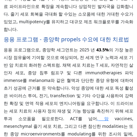
료 파이프라인으로 확장을 계속합니다 상업적인 발자국을 강화합니
다. 줄기 세포 회복을 극대화 할 수있는 소모품에 대한 거대한 수요가
있었고, multipotency를 유지하고 대규모 제조 워크플로우를 가속화
합니다.
응용 프로그램 - 종양학 propels 수요에 대한 치료법
응용 프로그램으로, 종양학 세그먼트는 2025 년
43.5%
의 가장 높은
시장 점유율에 기여할 것으로 예상되며, 전 세계 연구 노력과 세포 기
반 암 치료의 화려한 스펙트럼. 채택 세포 치료는 T 세포, 자연적인 살
인자 세포, 종양 침투 림프구 및 다른 immunotherapies 파악
immense를 melanoma와 같은 혈액과 단단한 종양 유형에 대하여
초기 성공에 근거를 둔 약속합니다. 악성 종양에 대한 세포 독성 활성
은 바이러스 투여, 전기, transfection 및 기타 수단을 사용하여 강력
한 확장 및 면역 작용 세포의 엔지니어링을 요구합니다. 이 드라이브
는 세포 치료의 사용자 정의 재생 및 기능 향상을 촉진하기 위해 세포
투과 소모품을 필요로한다. ACT를 넘어
, 암
vaccines,
mesenchymal 줄기 세포 치료, 그리고 다른 참신한 modalities는 또
한 종양 microenvironments를 modulating를 위한 조사의 밑에,