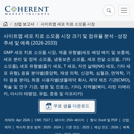
산업 보고서
사이트맵 세포 치료 소모품 시장
사이트맵 세포 치료 소모품 시장 크기 및 점유율 분석 - 성장
추세 및 예측 (2026-2033)
GMP 세포 치료 소모품 시장, 제품 유형별(세포 배양 배지 및 보충제,
세포 분리 및 정제 소모품, 냉동보존 소모품, 세포 전달 소모품, 기타
소모품), 세포 유형별(줄기 세포, T 세포, 자연 살해(NK) 세포, 기타 세
포 유형), 응용 분야별(종양학, 재생 의학, 신경학, 심혈관, 면역학, 기
타 응용 분야), 최종 사용자별(생물제약 회사, 계약 제조 기관(CMO),
학술 및 연구 기관, 병원 및 진료소, 기타), 지역별(북미, 라틴 아메리
카, 아시아 태평양, 유럽, 중동 및 아프리카)
무료 샘플 다운로드
게재처: Apr 2026
CMI: 7327
페이지: 250+ 페이지
형식: Excel 및 PDF
산업:
제약
역사적 분포 범위 :
2020 - 2024
기준 연도 :
2025
예상 연도 :
2026
예측