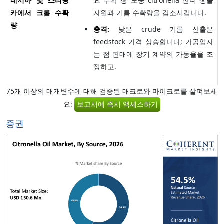
네시아 및 스리랑
요 수확 창 도중 citronella 잔디 생물
카에서 크롭 수확
자원과 기름 수확량을 감소시킵니다.
량
충격:
낮은 crude 기름 산출은
feedstock 가격 상승합니다; 가공업자
는 점 판매에 장기 계약의 가동율을 조
정하고.
75개 이상의 매개변수에 대해 검증된 매크로와 마이크로를 살펴보세
요:
보고서에 즉시 액세스하기
증권