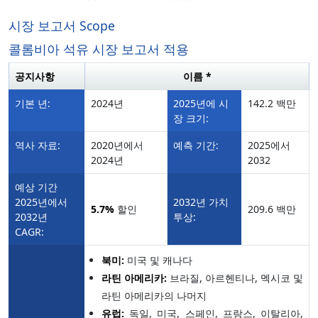
시장 보고서 Scope
콜롬비아 석유 시장 보고서 적용
공지사항
이름 *
기본 년:
2024년
2025년에 시
142.2 백만
장 크기:
역사 자료:
2020년에서
예측 기간:
2025에서
2024년
2032
예상 기간
2025년에서
2032년 가치
5.7%
할인
209.6 백만
2032년
투상:
CAGR:
북미:
미국 및 캐나다
라틴 아메리카:
브라질, 아르헨티나, 멕시코 및
라틴 아메리카의 나머지
유럽:
독일, 미국, 스페인, 프랑스, 이탈리아,