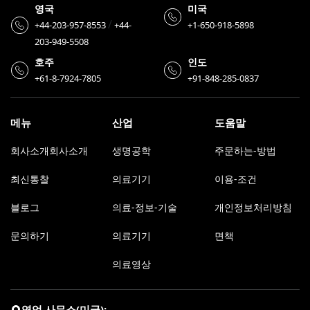
영국
미국
/
+44-203-957-8553
+44-
+1-650-918-5898
203-949-5508
호주
인도
+61-8-7924-7805
+91-848-285-0837
메뉴
산업
도움말
회사소개회사소개
생명공학
주문하는-방법
최신통찰
의료기기
이용-조건
블로그
의료-정보-기술
개인정보처리방침
문의하기
의료기기
면책
의료영상
영업 사무소(미국):