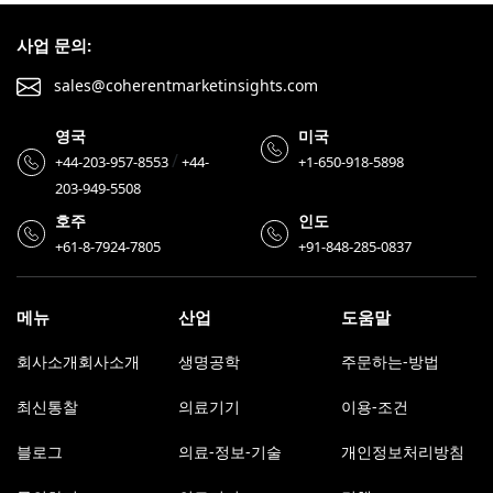
사업 문의:
sales@coherentmarketinsights.com
영국
미국
/
+44-203-957-8553
+44-
+1-650-918-5898
203-949-5508
호주
인도
+61-8-7924-7805
+91-848-285-0837
메뉴
산업
도움말
회사소개회사소개
생명공학
주문하는-방법
최신통찰
의료기기
이용-조건
블로그
의료-정보-기술
개인정보처리방침