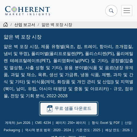
산업 보고서
얇은 벽 포장 시장
얇은 벽 포장 시장
얇은 벽 포장 시장, 제품 유형별(욕조, 컵, 트레이, 항아리, 조개껍질,
냄비 및 뚜껑), 폴리머별(폴리프로필렌(PP), 폴리스티렌(PS), 폴리에틸
렌 테레프탈레이트(PET), 폴리염화비닐(PVC) 및 기타), 공정별(압출
및 열성형, 사출 성형 및 기타), 응용 분야별(식품 및 음료(냉장 유제
품, 과일 및 채소, 육류, 생선 및 가금류, 냉동 식품, 제빵, 과자 및 간
식 및 기타) 및 비식품(제약, 화장품 및 개인 관리 및 산업)) 및 지역별
(북미, 남미, 유럽, 아시아 태평양 및 중동 및 아프리카) - 규모, 점유
율, 전망 및 기회 분석, 2022-2028
무료 샘플 다운로드
게재처: Jun 2026
CMI: 4234
페이지: 250+ 페이지
형식: Excel 및 PDF
산업:
Packaging
역사적 분포 범위 :
2020 - 2024
기준 연도 :
2025
예상 연도 :
2026