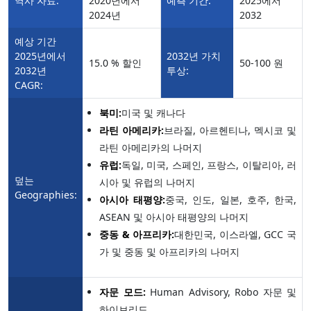
역사 자료:
2020년에서
예측 기간:
2025에서
2024년
2032
예상 기간
2025년에서
2032년 가치
15.0 % 할인
50-100 원
2032년
투상:
CAGR:
북미:
미국 및 캐나다
라틴 아메리카:
브라질, 아르헨티나, 멕시코 및
라틴 아메리카의 나머지
유럽:
독일, 미국, 스페인, 프랑스, 이탈리아, 러
덮는
시아 및 유럽의 나머지
Geographies:
아시아 태평양:
중국, 인도, 일본, 호주, 한국,
ASEAN 및 아시아 태평양의 나머지
중동 & 아프리카:
대한민국,
이스라엘, GCC 국
가 및 중동 및 아프리카의 나머지
자문 모드:
Human Advisory, Robo 자문 및
하이브리드