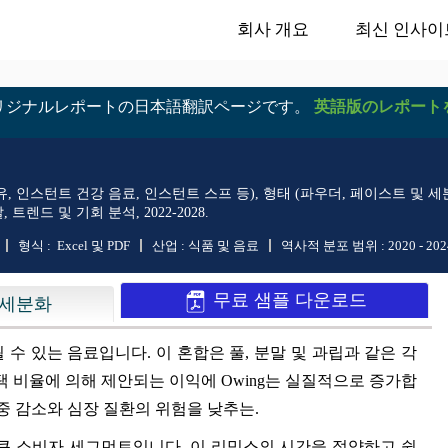
회사 개요
최신 인사이
リジナルレポートの日本語翻訳ページです。
英語版のレポート
, 인스턴트 건강 음료, 인스턴트 스프 등), 형태 (파우더, 페이스트 및 세분
렌드 및 기회 분석, 2022-2028.
형식 :
Excel 및 PDF
산업 :
식품 및 음료
역사적 분포 범위 :
2020 - 202
무료 샘플 다운로드
세분화
될 수 있는 음료입니다. 이 혼합은 풀, 분말 및 과립과 같은 각
 채택 비율에 의해 제안되는 이익에 Owing는 실질적으로 증가합
중 감소와 심장 질환의 위험을 낮추는.
가장 큰 소비자 세그먼트입니다. 이 리믹스의 시간을 절약하고 쉽