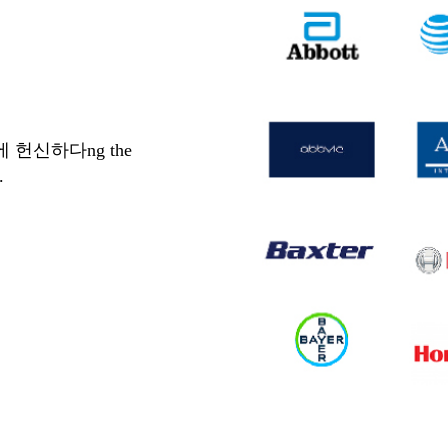
헌신하다ng the
.