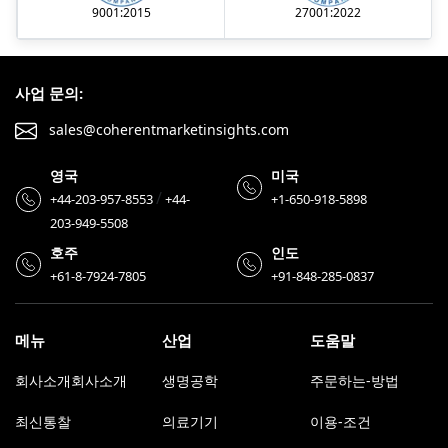
9001:2015
27001:2022
사업 문의:
sales@coherentmarketinsights.com
영국
미국
/
+44-203-957-8553
+44-
+1-650-918-5898
203-949-5508
호주
인도
+61-8-7924-7805
+91-848-285-0837
메뉴
산업
도움말
회사소개회사소개
생명공학
주문하는-방법
최신통찰
의료기기
이용-조건