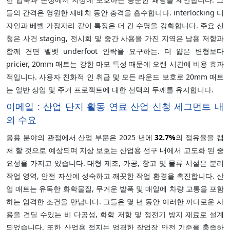
들의 간격은 영원한 재배치 동안 충격을 흡수합니다. interlocking 디
자인과 베벨 가장자리 같이 특징은 더 긴 수명을 강화합니다. 주요 신
청은 사건 staging, 전시회 및 중간 사용을 가진 지역은 남용 저항과
함께 견면 벨벳 underfoot 안락을 요구하는. 더 얇은 변형보다
pricier, 20mm 매트는 강한 마모 특성 때문에 오랜 시간에 비용 효과
적입니다. 사용자 친화적 인 취급 및 모든 라운드 보호로 20mm 매트
는 일반 상업 및 주거 프로젝트에 대한 선택의 두께를 유지합니다.
이메일 : 산업 단지 활동 연료 산업 신청 세그먼트 내
의 수요
응용 분야의 관점에서 산업 부문은 2025 년에
32.7%
의 점유율을 캡
처 할 것으로 예상되며 지상 보호는 산업용 선구 내에서 고도화 된 중
요성을 가지고 있습니다. 대형 제조, 가공, 창고 및 물류 시설은 분리
작업 영역, 안전 자산에 성숙하고 깨끗한 작업 환경을 촉진합니다. 산
업 매트는 유독한 화학물질, 무거운 발폭 및 매일에 차량 교통을 포함
하는 엄격한 조건을 만납니다. 그들은 몇 년 동안 이러한 까다로운 사
용을 견딜 수있는 비 다공성, 화학 저항 및 정전기 방지 재료로 설계
되었습니다. 또한 산업용 접지는 엄격한 작업장 안전 기준을 충족하