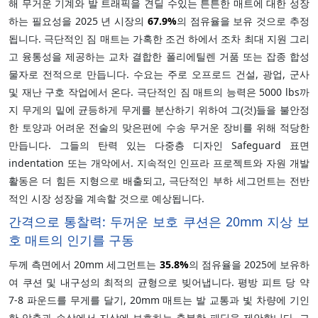
해 무거운 기계와 발 트래픽을 견딜 수있는 튼튼한 매트에 대한 성장
하는 필요성을 2025 년 시장의
67.9%
의 점유율을 보유 것으로 추정
됩니다. 극단적인 짐 매트는 가혹한 조건 하에서 조차 최대 지원 그리
고 융통성을 제공하는 교차 결합한 폴리에틸렌 거품 또는 잡종 합성
물자로 전적으로 만듭니다. 수요는 주로 오프로드 건설, 광업, 군사
및 재난 구호 작업에서 온다. 극단적인 짐 매트의 능력은 5000 lbs까
지 무게의 밑에 균등하게 무게를 분산하기 위하여 그(것)들을 불안정
한 토양과 어려운 전술의 맞은편에 수송 무거운 장비를 위해 적당한
만듭니다. 그들의 탄력 있는 다중층 디자인 Safeguard 표면
indentation 또는 개악에서. 지속적인 인프라 프로젝트와 자원 개발
활동은 더 힘든 지형으로 배출되고, 극단적인 부하 세그먼트는 전반
적인 시장 성장을 계속할 것으로 예상됩니다.
간격으로 통찰력: 두꺼운 보호 쿠션은 20mm 지상 보
호 매트의 인기를 구동
두께 측면에서 20mm 세그먼트는
35.8%
의 점유율을 2025에 보유하
여 쿠션 및 내구성의 최적의 균형으로 빚어냅니다. 평방 피트 당 약
7-8 파운드를 무게를 달기, 20mm 매트는 발 교통과 빛 차량에 기인
한 압축과 손상에서 지상에 보호하는 충분한 패딩을 제안합니다. 그