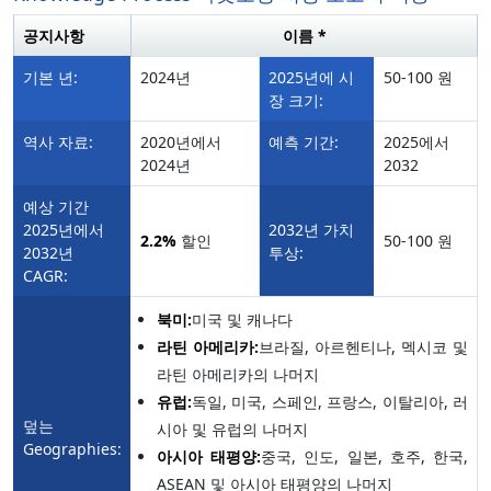
공지사항
이름 *
기본 년:
2024년
2025년에 시
50-100 원
장 크기:
역사 자료:
2020년에서
예측 기간:
2025에서
2024년
2032
예상 기간
2025년에서
2032년 가치
2.2%
할인
50-100 원
2032년
투상:
CAGR:
북미:
미국 및 캐나다
라틴 아메리카:
브라질, 아르헨티나, 멕시코 및
라틴 아메리카의 나머지
유럽:
독일, 미국, 스페인, 프랑스, 이탈리아, 러
덮는
시아 및 유럽의 나머지
Geographies:
아시아 태평양:
중국, 인도, 일본, 호주, 한국,
ASEAN 및 아시아 태평양의 나머지