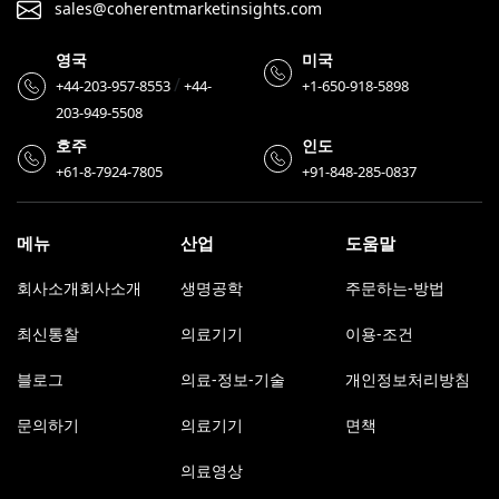
sales@coherentmarketinsights.com
영국
미국
/
+44-203-957-8553
+44-
+1-650-918-5898
203-949-5508
호주
인도
+61-8-7924-7805
+91-848-285-0837
메뉴
산업
도움말
회사소개회사소개
생명공학
주문하는-방법
최신통찰
의료기기
이용-조건
블로그
의료-정보-기술
개인정보처리방침
문의하기
의료기기
면책
의료영상