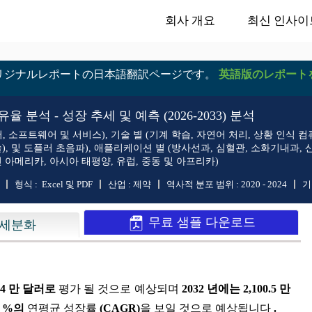
회사 개요
최신 인사이
リジナルレポートの日本語翻訳ページです。
英語版のレポート
분석 - 성장 추세 및 예측 (2026-2033) 분석
프트웨어 및 서비스), 기술 별 (기계 학습, 자연어 처리, 상황 인식 컴퓨팅, 
, 및 도플러 초음파), 애플리케이션 별 (방사선과, 심혈관, 소화기내과, 산
틴 아메리카, 아시아 태평양, 유럽, 중동 및 아프리카)
형식 :
Excel 및 PDF
산업 :
제약
역사적 분포 범위 :
2020 - 2024
기
무료 샘플 다운로드
세분화
0.4 만 달러로
평가 될 것으로 예상되며
2032 년에는 2,100.5 만
1 %의
연평균 성장률
(CAGR)
을 보일 것으로 예상됩니다
.