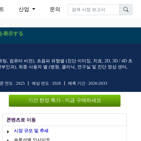
트
산업
문의
を表示する
컴퓨터 비전), 초음파 유형별 (진단 이미징, 치료, 2D, 3D / 4D 초
부인과), 최종 사용자 별 (병원, 클리닉, 연구실 및 진단 영상 센터,
준 연도 :
2025
예상 연도 :
2026
예측 기간 :
2026-2033
기간 한정 특가 - 지금 구매하세요
콘텐츠로 이동
시장 규모 및 추세
솔루션별 인사이트