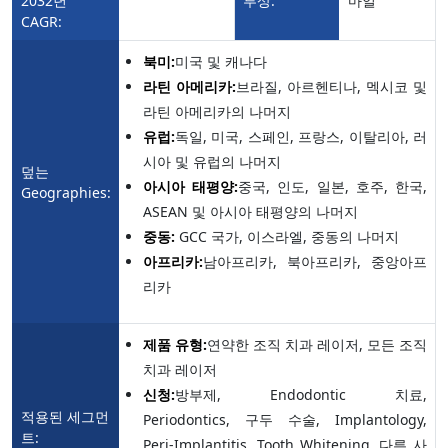
2032년
투상:
마일
CAGR:
북미:
미국 및 캐나다
라틴 아메리카:
브라질, 아르헨티나, 멕시코 및
라틴 아메리카의 나머지
유럽:
독일, 미국, 스페인, 프랑스, 이탈리아, 러
시아 및 유럽의 나머지
덮는
아시아 태평양:
중국, 인도, 일본, 호주, 한국,
Geographies:
ASEAN 및 아시아 태평양의 나머지
중동:
GCC 국가, 이스라엘, 중동의 나머지
아프리카:
남아프리카, 북아프리카, 중앙아프
리카
제품 유형:
연약한 조직 치과 레이저, 모든 조직
치과 레이저
신청:
방부제, Endodontic 치료,
적용된 세그먼
Periodontics, 구두 수술, Implantology,
트:
Peri-Implantitis, Tooth Whitening, 다른 사