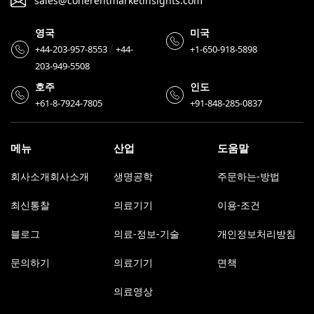
sales@coherentmarketinsights.com
영국
미국
/
+44-203-957-8553
+44-
+1-650-918-5898
203-949-5508
호주
인도
+61-8-7924-7805
+91-848-285-0837
메뉴
산업
도움말
회사소개회사소개
생명공학
주문하는-방법
최신통찰
의료기기
이용-조건
블로그
의료-정보-기술
개인정보처리방침
문의하기
의료기기
면책
의료영상