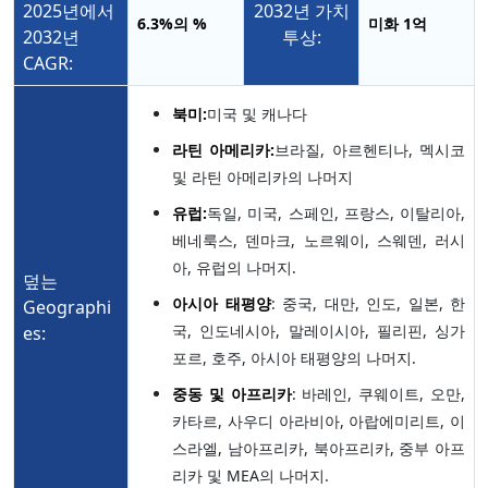
2025년에서
2032년 가치
6.3%
의 %
미화 1억
2032년
투상:
CAGR:
북미:
미국 및 캐나다
라틴 아메리카:
브라질, 아르헨티나, 멕시코
및 라틴 아메리카의 나머지
유럽:
독일, 미국, 스페인, 프랑스, 이탈리아,
베네룩스, 덴마크, 노르웨이, 스웨덴, 러시
아, 유럽의 나머지.
덮는
아시아 태평양
: 중국, 대만, 인도, 일본, 한
Geographi
국, 인도네시아, 말레이시아, 필리핀, 싱가
es:
포르, 호주, 아시아 태평양의 나머지.
중동 및 아프리카
: 바레인, 쿠웨이트, 오만,
카타르, 사우디 아라비아, 아랍에미리트, 이
스라엘, 남아프리카, 북아프리카, 중부 아프
리카 및 MEA의 나머지.