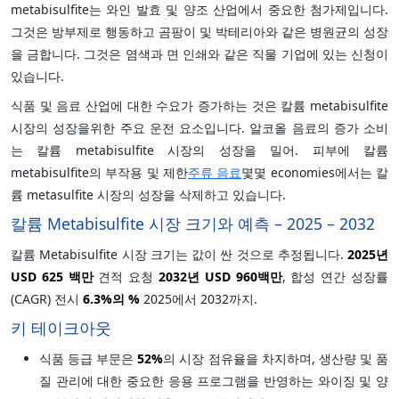
metabisulfite는 와인 발효 및 양조 산업에서 중요한 첨가제입니다.
그것은 방부제로 행동하고 곰팡이 및 박테리아와 같은 병원균의 성장
을 금합니다. 그것은 염색과 면 인쇄와 같은 직물 기업에 있는 신청이
있습니다.
식품 및 음료 산업에 대한 수요가 증가하는 것은 칼륨 metabisulfite
시장의 성장을위한 주요 운전 요소입니다. 알코올 음료의 증가 소비
는 칼륨 metabisulfite 시장의 성장을 밀어. 피부에 칼륨
metabisulfite의 부작용 및 제한
주류 음료
몇몇 economies에서는 칼
륨 metasulfite 시장의 성장을 삭제하고 있습니다.
칼륨 Metabisulfite 시장 크기와 예측 – 2025 – 2032
칼륨 Metabisulfite 시장 크기는 값이 싼 것으로 추정됩니다.
2025년
USD 625 백만
견적 요청
2032년 USD 960백만
, 합성 연간 성장률
(CAGR) 전시
6.3%
의 %
2025에서 2032까지.
키 테이크아웃
식품 등급 부문은
52%
의 시장 점유율을 차지하며, 생산량 및 품
질 관리에 대한 중요한 응용 프로그램을 반영하는 와이징 및 양