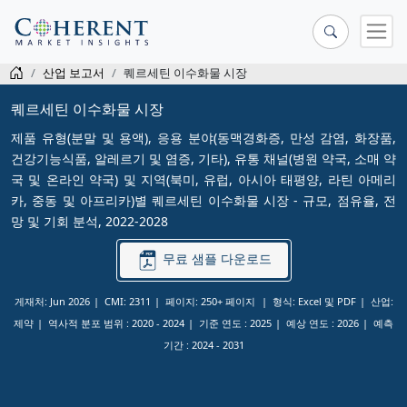
산업 보고서
퀘르세틴 이수화물 시장
퀘르세틴 이수화물 시장
제품 유형(분말 및 용액), 응용 분야(동맥경화증, 만성 감염, 화장품,
건강기능식품, 알레르기 및 염증, 기타), 유통 채널(병원 약국, 소매 약
국 및 온라인 약국) 및 지역(북미, 유럽, 아시아 태평양, 라틴 아메리
카, 중동 및 아프리카)별 퀘르세틴 이수화물 시장 - 규모, 점유율, 전
망 및 기회 분석, 2022-2028
무료 샘플 다운로드
게재처: Jun 2026
CMI: 2311
페이지: 250+ 페이지
형식: Excel 및 PDF
산업:
제약
역사적 분포 범위 :
2020 - 2024
기준 연도 :
2025
예상 연도 :
2026
예측
기간 :
2024 - 2031