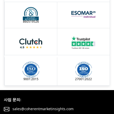
860519526
9001:2015
27001:2022
사업 문의:
sales@coherentmarketinsights.com