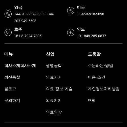
영국
미국
/
+44-203-957-8553
+44-
+1-650-918-5898
203-949-5508
호주
인도
+61-8-7924-7805
+91-848-285-0837
메뉴
산업
도움말
회사소개회사소개
생명공학
주문하는-방법
최신통찰
의료기기
이용-조건
블로그
의료-정보-기술
개인정보처리방침
문의하기
의료기기
면책
의료영상