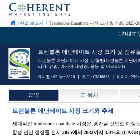
/ 산업 보고서
Trenbolone Enanthate 시장 크기 & 기회, 2025-2
これはオ
트렌볼론 에난테이트 시장 크기 및 점유율 분석 
트렌볼론 에난테이트 시장, 유형별(트렌볼론 에난테이트 
리카, 유럽, 아시아 태평양, 중동 및 아프리카)
게시됨 :
02 Apr, 2026
코드 :
CMI6886
페이지 :
250+
요약
표 목차
트렌볼론 에난테이트 시장 크기와 추세
세계적인 trenbolone enanthate 시장은 평가될 것으로 예
합성 연간 성장률 전시
2025에서 2032까지
3.0%
의 (CAGR)