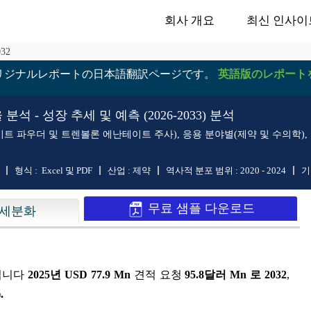
회사 개요
최신 인사이
032
リジナルレポートの日本語翻訳ページです。
英語版のレポート
- 성장 추세 및 예측 (2026-2033) 분석
파우더 및 트렌볼론 에난테이트 주사), 응용 분야별(제약 및 수의학), 유
형식 :
Excel 및 PDF
산업 :
제약
역사적 분포 범위 :
2020 - 2024
기
무료 샘플 다운로드
세분화
상됩니다
2025년 USD 77.9 Mn
견적 요청
95.8달러 Mn 로 2032
,
.