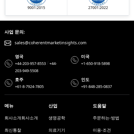
9001:2015
27001:2022
사업 문의:
sales@coherentmarketinsights.com
영국
미국
/
+44-203-957-8553
+44-
+1-650-918-5898
203-949-5508
호주
인도
+61-8-7924-7805
+91-848-285-0837
메뉴
산업
도움말
회사소개회사소개
생명공학
주문하는-방법
최신통찰
의료기기
이용-조건