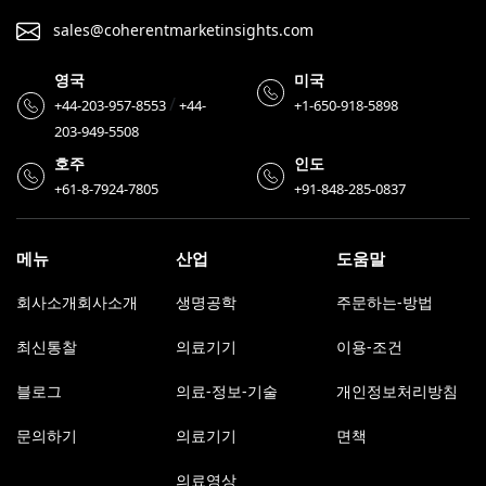
sales@coherentmarketinsights.com
영국
미국
/
+44-203-957-8553
+44-
+1-650-918-5898
203-949-5508
호주
인도
+61-8-7924-7805
+91-848-285-0837
메뉴
산업
도움말
회사소개회사소개
생명공학
주문하는-방법
최신통찰
의료기기
이용-조건
블로그
의료-정보-기술
개인정보처리방침
문의하기
의료기기
면책
의료영상