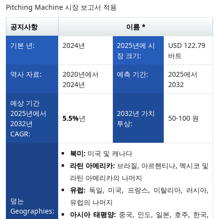
Pitching Machine 시장 보고서 적용
공지사항
이름 *
기본 년:
2024년
2025년에 시
USD 122.79
장 크기:
바트
역사 자료:
2020년에서
예측 기간:
2025에서
2024년
2032
예상 기간
2025년에서
2032년 가치
5.5%
년
50-100 원
2032년
투상:
CAGR:
북미:
미국 및 캐나다
라틴 아메리카:
브라질, 아르헨티나, 멕시코 및
라틴 아메리카의 나머지
유럽:
독일, 미국, 프랑스, 이탈리아, 러시아,
덮는
유럽의 나머지
Geographies:
아시아 태평양:
중국, 인도, 일본, 호주, 한국,