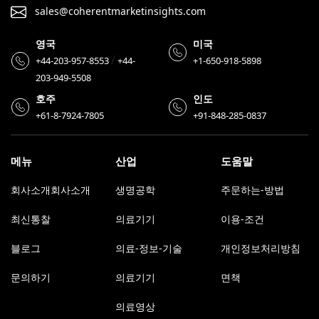
sales@coherentmarketinsights.com
영국
미국
/
+44-203-957-8553
+44-
+1-650-918-5898
203-949-5508
호주
인도
+61-8-7924-7805
+91-848-285-0837
메뉴
산업
도움말
회사소개회사소개
생명공학
주문하는-방법
최신통찰
의료기기
이용-조건
블로그
의료-정보-기술
개인정보처리방침
문의하기
의료기기
면책
의료영상